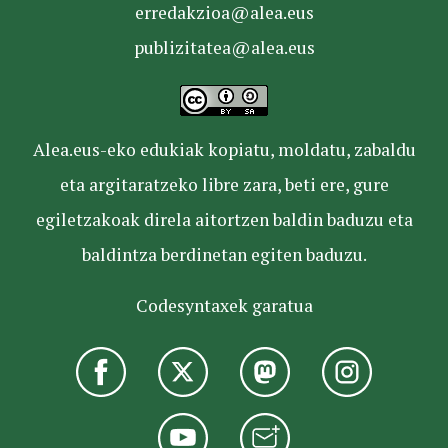
erredakzioa@alea.eus
publizitatea@alea.eus
Alea.eus-eko edukiak kopiatu, moldatu, zabaldu
eta argitaratzeko libre zara, beti ere, gure
egiletzakoak direla aitortzen baldin baduzu eta
baldintza berdinetan egiten baduzu.
Codesyntaxek garatua