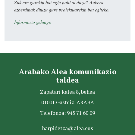
Zuk ere gurekin bat egin nahi al duzu? Aukera
ezberdinak dituzu gure proiektuarekin bat egiteko.
Informazio gehiago
Arabako Alea komunikazio
taldea
Zapatari kalea 8, behea
01001 Gasteiz, ARABA
Telefonoa: 945 71 60 09
harpidetza@alea.eus