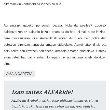
biktimarekin konfunditzea lortzen ari dira.
Aurreiritzirik gabeko pertsonak bezala. Nola da posible? Egoerak
baldintzatzen ez zaituela bezala onartzea da hori. Nireak aurre-iritziak,
bere osotasunean, dira. Aurreiritziak egiten ditut, eta zein polita den
betetzen direnean, arrazoia ematen didatelako. Aurreiritziak ditut, eta
zein polita den erratzen naizenean, arrazoia ematen didatelako. Usteak
erdia ustel, bai, baina erdia. Horregatik nik aurreiritziak errebindikatzen
ditut.
AMAIA GARTZIA
Izan zaitez ALEAkide!
ALEA da Arabako euskarazko aldizkari bakarra, eta zu
bezalako irakurleen babesa behar du aurrera egiteko.