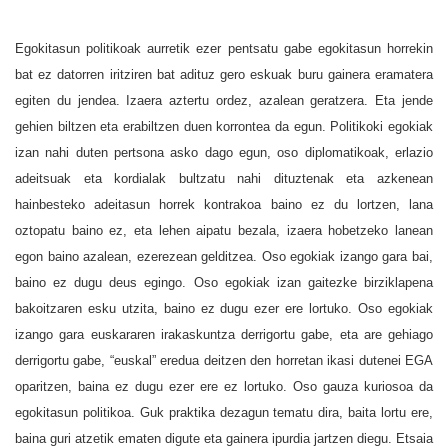
Egokitasun politikoak aurretik ezer pentsatu gabe egokitasun horrekin
bat ez datorren iritziren bat adituz gero eskuak buru gainera eramatera
egiten du jendea. Izaera aztertu ordez, azalean geratzera. Eta jende
gehien biltzen eta erabiltzen duen korrontea da egun. Politikoki egokiak
izan nahi duten pertsona asko dago egun, oso diplomatikoak, erlazio
adeitsuak eta kordialak bultzatu nahi dituztenak eta azkenean
hainbesteko adeitasun horrek kontrakoa baino ez du lortzen, lana
oztopatu baino ez, eta lehen aipatu bezala, izaera hobetzeko lanean
egon baino azalean, ezerezean gelditzea. Oso egokiak izango gara bai,
baino ez dugu deus egingo. Oso egokiak izan gaitezke birziklapena
bakoitzaren esku utzita, baino ez dugu ezer ere lortuko. Oso egokiak
izango gara euskararen irakaskuntza derrigortu gabe, eta are gehiago
derrigortu gabe, “euskal” eredua deitzen den horretan ikasi dutenei EGA
oparitzen, baina ez dugu ezer ere ez lortuko. Oso gauza kuriosoa da
egokitasun politikoa. Guk praktika dezagun tematu dira, baita lortu ere,
baina guri atzetik ematen digute eta gainera ipurdia jartzen diegu. Etsaia