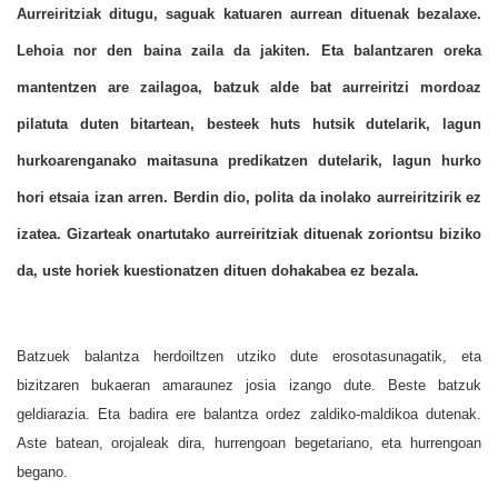
Aurreiritziak ditugu, saguak katuaren aurrean dituenak bezalaxe.
Lehoia nor den baina zaila da jakiten. Eta balantzaren oreka
mantentzen are zailagoa, batzuk alde bat aurreiritzi mordoaz
pilatuta duten bitartean, besteek huts hutsik dutelarik, lagun
hurkoarenganako maitasuna predikatzen dutelarik, lagun hurko
hori etsaia izan arren. Berdin dio, polita da inolako aurreiritzirik ez
izatea. Gizarteak onartutako aurreiritziak dituenak zoriontsu biziko
da, uste horiek kuestionatzen dituen dohakabea ez bezala.
Batzuek balantza herdoiltzen utziko dute erosotasunagatik, eta
bizitzaren bukaeran amaraunez josia izango dute. Beste batzuk
geldiarazia. Eta badira ere balantza ordez zaldiko-maldikoa dutenak.
Aste batean, orojaleak dira, hurrengoan begetariano, eta hurrengoan
begano.