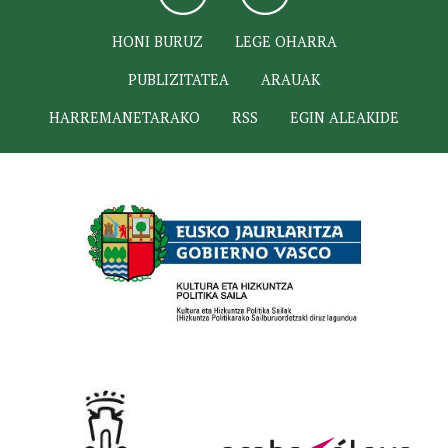
HONI BURUZ
LEGE OHARRA
PUBLIZITATEA
ARAUAK
HARREMANETARAKO
RSS
EGIN ALEAKIDE