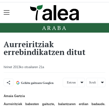
ARABA
Aurreiritziak
errebindikatzen ditut
hirinet
2013ko otsailaren 21a
Entzun
Itzuli
Gehitu gaitzazu Googlen
Amaia Gartzia
Aurreiritziek babesten gaituzte, balantzaren erdian badaude.