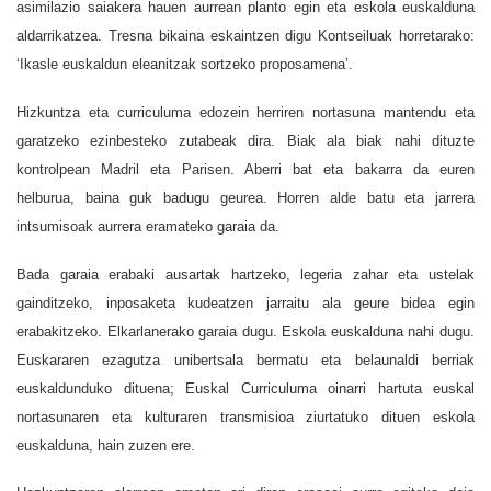
asimilazio saiakera hauen aurrean planto egin eta eskola euskalduna
aldarrikatzea. Tresna bikaina eskaintzen digu Kontseiluak horretarako:
‘Ikasle euskaldun eleanitzak sortzeko proposamena’.
Hizkuntza eta curriculuma edozein herriren nortasuna mantendu eta
garatzeko ezinbesteko zutabeak dira. Biak ala biak nahi dituzte
kontrolpean Madril eta Parisen. Aberri bat eta bakarra da euren
helburua, baina guk badugu geurea. Horren alde batu eta jarrera
intsumisoak aurrera eramateko garaia da.
Bada garaia erabaki ausartak hartzeko, legeria zahar eta ustelak
gainditzeko, inposaketa kudeatzen jarraitu ala geure bidea egin
erabakitzeko. Elkarlanerako garaia dugu. Eskola euskalduna nahi dugu.
Euskararen ezagutza unibertsala bermatu eta belaunaldi berriak
euskaldunduko dituena; Euskal Curriculuma oinarri hartuta euskal
nortasunaren eta kulturaren transmisioa ziurtatuko dituen eskola
euskalduna, hain zuzen ere.