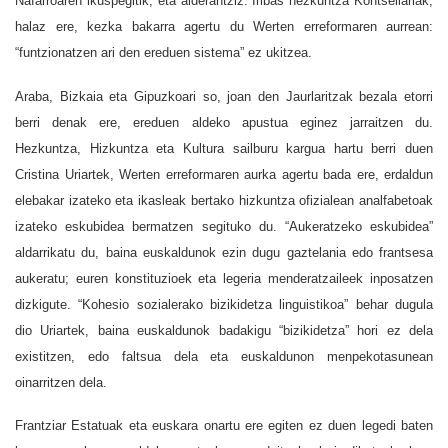
Nafarroaren ikuspegitik, eta alderantziz. Iribas hezkuntza Kontseilariak,
halaz ere, kezka bakarra agertu du Werten erreformaren aurrean:
“funtzionatzen ari den ereduen sistema” ez ukitzea.
Araba, Bizkaia eta Gipuzkoari so, joan den Jaurlaritzak bezala etorri
berri denak ere, ereduen aldeko apustua eginez jarraitzen du.
Hezkuntza, Hizkuntza eta Kultura sailburu kargua hartu berri duen
Cristina Uriartek, Werten erreformaren aurka agertu bada ere, erdaldun
elebakar izateko eta ikasleak bertako hizkuntza ofizialean analfabetoak
izateko eskubidea bermatzen segituko du. “Aukeratzeko eskubidea”
aldarrikatu du, baina euskaldunok ezin dugu gaztelania edo frantsesa
aukeratu; euren konstituzioek eta legeria menderatzaileek inposatzen
dizkigute. “Kohesio sozialerako bizikidetza linguistikoa” behar dugula
dio Uriartek, baina euskaldunok badakigu “bizikidetza” hori ez dela
existitzen, edo faltsua dela eta euskaldunon menpekotasunean
oinarritzen dela.
Frantziar Estatuak eta euskara onartu ere egiten ez duen legedi baten