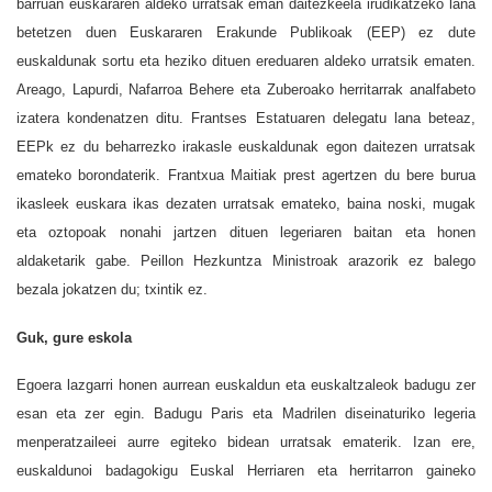
barruan euskararen aldeko urratsak eman daitezkeela irudikatzeko lana
betetzen duen Euskararen Erakunde Publikoak (EEP) ez dute
euskaldunak sortu eta heziko dituen ereduaren aldeko urratsik ematen.
Areago, Lapurdi, Nafarroa Behere eta Zuberoako herritarrak analfabeto
izatera kondenatzen ditu. Frantses Estatuaren delegatu lana beteaz,
EEPk ez du beharrezko irakasle euskaldunak egon daitezen urratsak
emateko borondaterik. Frantxua Maitiak prest agertzen du bere burua
ikasleek euskara ikas dezaten urratsak emateko, baina noski, mugak
eta oztopoak nonahi jartzen dituen legeriaren baitan eta honen
aldaketarik gabe. Peillon Hezkuntza Ministroak arazorik ez balego
bezala jokatzen du; txintik ez.
Guk, gure eskola
Egoera lazgarri honen aurrean euskaldun eta euskaltzaleok badugu zer
esan eta zer egin. Badugu Paris eta Madrilen diseinaturiko legeria
menperatzaileei aurre egiteko bidean urratsak ematerik. Izan ere,
euskaldunoi badagokigu Euskal Herriaren eta herritarron gaineko