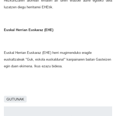
Hezkuntzaren alorrean ematen ari diren erasoei aurre egiteko deia
luzatzen diegu herritarrei EHEtik.
Euskal Herrian Euskaraz (EHE)
Euskal Herrian Euskaraz (EHE) herri mugimenduko eragile
euskaltzaleak "Guk, eskola euskalduna!" kanpainaren baitan Gasteizen
egin duen ekimena. Ikus ezazu bideoa.
GUTUNAK