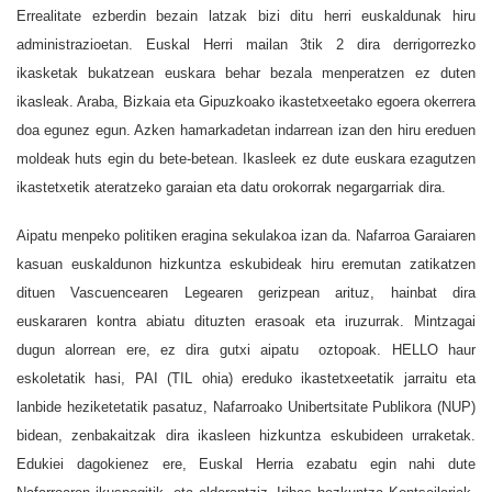
Errealitate ezberdin bezain latzak bizi ditu herri euskaldunak hiru
administrazioetan. Euskal Herri mailan 3tik 2 dira derrigorrezko
ikasketak bukatzean euskara behar bezala menperatzen ez duten
ikasleak. Araba, Bizkaia eta Gipuzkoako ikastetxeetako egoera okerrera
doa egunez egun. Azken hamarkadetan indarrean izan den hiru ereduen
moldeak huts egin du bete-betean. Ikasleek ez dute euskara ezagutzen
ikastetxetik ateratzeko garaian eta datu orokorrak negargarriak dira.
Aipatu menpeko politiken eragina sekulakoa izan da. Nafarroa Garaiaren
kasuan euskaldunon hizkuntza eskubideak hiru eremutan zatikatzen
dituen Vascuencearen Legearen gerizpean arituz, hainbat dira
euskararen kontra abiatu dituzten erasoak eta iruzurrak. Mintzagai
dugun alorrean ere, ez dira gutxi aipatu oztopoak. HELLO haur
eskoletatik hasi, PAI (TIL ohia) ereduko ikastetxeetatik jarraitu eta
lanbide heziketetatik pasatuz, Nafarroako Unibertsitate Publikora (NUP)
bidean, zenbakaitzak dira ikasleen hizkuntza eskubideen urraketak.
Edukiei dagokienez ere, Euskal Herria ezabatu egin nahi dute