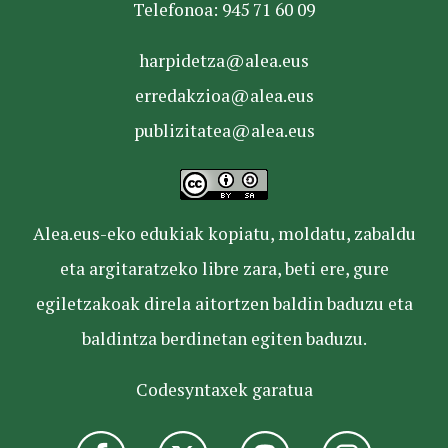
Telefonoa: 945 71 60 09
harpidetza@alea.eus
erredakzioa@alea.eus
publizitatea@alea.eus
Alea.eus-eko edukiak kopiatu, moldatu, zabaldu
eta argitaratzeko libre zara, beti ere, gure
egiletzakoak direla aitortzen baldin baduzu eta
baldintza berdinetan egiten baduzu.
Codesyntaxek garatua