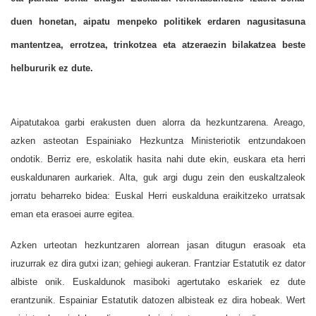
duen honetan, aipatu menpeko politikek erdaren nagusitasuna
mantentzea, errotzea, trinkotzea eta atzeraezin bilakatzea beste
helbururik ez dute.
Aipatutakoa garbi erakusten duen alorra da hezkuntzarena. Areago,
azken asteotan Espainiako Hezkuntza Ministeriotik entzundakoen
ondotik. Berriz ere, eskolatik hasita nahi dute ekin, euskara eta herri
euskaldunaren aurkariek. Alta, guk argi dugu zein den euskaltzaleok
jorratu beharreko bidea: Euskal Herri euskalduna eraikitzeko urratsak
eman eta erasoei aurre egitea.
Azken urteotan hezkuntzaren alorrean jasan ditugun erasoak eta
iruzurrak ez dira gutxi izan; gehiegi aukeran. Frantziar Estatutik ez dator
albiste onik. Euskaldunok masiboki agertutako eskariek ez dute
erantzunik. Espainiar Estatutik datozen albisteak ez dira hobeak. Wert