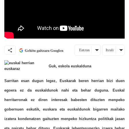
Entzun
Itzuli
Gehitu gaitzazu Googlen
Guk, eskola euskalduna
Sarritan esan dugun legez, Euskarak beren herrian bizi duen
egoera ez da euskaldunok nahi eta behar duguna. Euskal
herritarronak ez diren interesak babesten dituzten menpeko
gobernuen eskutik, euskara eta euskaldunok bigarren mailako
izatera kondenatzen gaituzten menpeko hizkuntza politikak jasan
eta pairatu behar ditugu. Euskarak lehentasunezko izaera behar