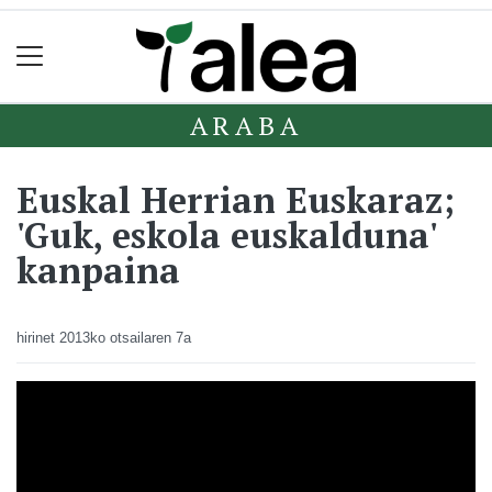
ARABA
Euskal Herrian Euskaraz;
'Guk, eskola euskalduna'
kanpaina
hirinet
2013ko otsailaren 7a