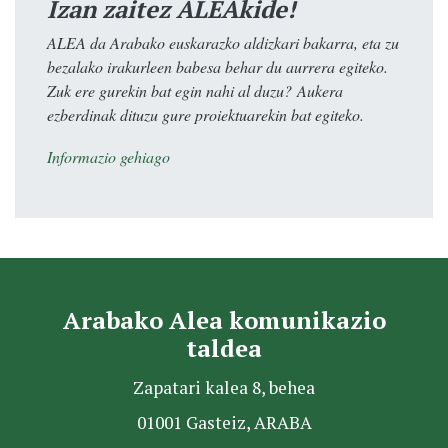
Izan zaitez ALEAkide!
ALEA da Arabako euskarazko aldizkari bakarra, eta zu
bezalako irakurleen babesa behar du aurrera egiteko.
Zuk ere gurekin bat egin nahi al duzu? Aukera
ezberdinak dituzu gure proiektuarekin bat egiteko.
Informazio gehiago
Arabako Alea komunikazio
taldea
Zapatari kalea 8, behea
01001 Gasteiz, ARABA