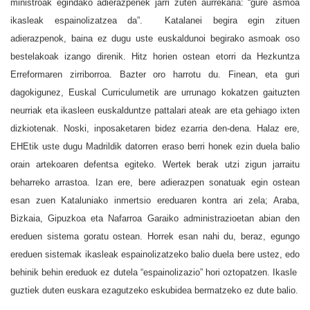
ministroak egindako adierazpenek jarri zuten aurrekaria: “gure asmoa
ikasleak espainolizatzea da”. Katalanei begira egin zituen
adierazpenok, baina ez dugu uste euskaldunoi begirako asmoak oso
bestelakoak izango direnik. Hitz horien ostean etorri da Hezkuntza
Erreformaren zirriborroa. Bazter oro harrotu du. Finean, eta guri
dagokigunez, Euskal Curriculumetik are urrunago kokatzen gaituzten
neurriak eta ikasleen euskalduntze pattalari ateak are eta gehiago ixten
dizkiotenak. Noski, inposaketaren bidez ezarria den-dena. Halaz ere,
EHEtik uste dugu Madrildik datorren eraso berri honek ezin duela balio
orain artekoaren defentsa egiteko. Wertek berak utzi zigun jarraitu
beharreko arrastoa. Izan ere, bere adierazpen sonatuak egin ostean
esan zuen Kataluniako inmertsio ereduaren kontra ari zela; Araba,
Bizkaia, Gipuzkoa eta Nafarroa Garaiko administrazioetan abian den
ereduen sistema goratu ostean. Horrek esan nahi du, beraz, egungo
ereduen sistemak ikasleak espainolizatzeko balio duela bere ustez, edo
behinik behin ereduok ez dutela “espainolizazio” hori oztopatzen. Ikasle
guztiek duten euskara ezagutzeko eskubidea bermatzeko ez dute balio.