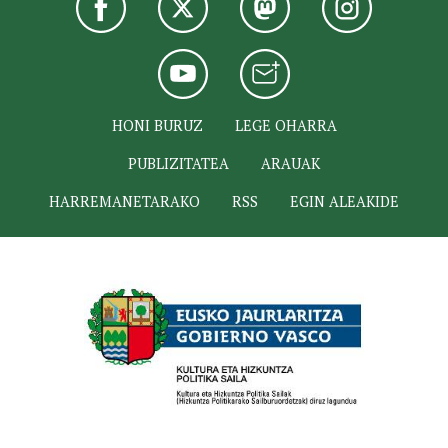
HONI BURUZ
LEGE OHARRA
PUBLIZITATEA
ARAUAK
HARREMANETARAKO
RSS
EGIN ALEAKIDE