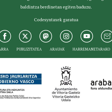
baldintza berdinetan egiten baduzu.
Codesyntaxek garatua
ARRA
PUBLIZITATEA
ARAUAK
HARREMANETARAKO