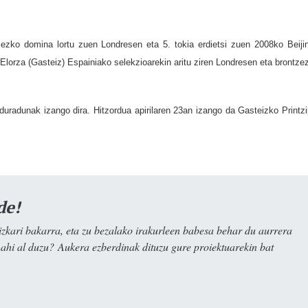
zezko domina lortu zuen Londresen eta 5. tokia erdietsi zuen 2008ko Beiji
 Elorza (Gasteiz) Espainiako selekzioarekin aritu ziren Londresen eta brontze
rduradunak izango dira. Hitzordua apirilaren 23an izango da Gasteizko Printzi
de!
kari bakarra, eta zu bezalako irakurleen babesa behar du aurrera
nahi al duzu? Aukera ezberdinak dituzu gure proiektuarekin bat