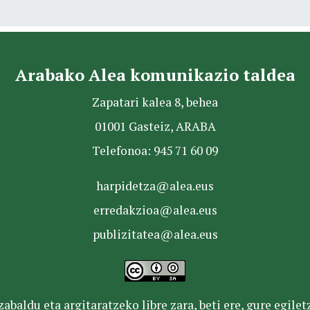
Arabako Alea komunikazio taldea
Zapatari kalea 8, behea
01001 Gasteiz, ARABA
Telefonoa: 945 71 60 09
harpidetza@alea.eus
erredakzioa@alea.eus
publizitatea@alea.eus
baldu eta argitaratzeko libre zara, beti ere, gure egile