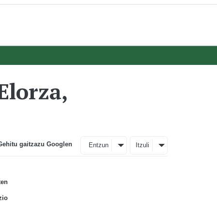
Elorza,
Gehitu gaitzazu Googlen
Entzun
Itzuli
ten
zio