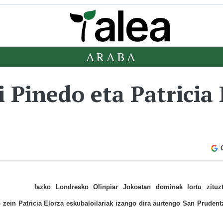
ARABA
 Pinedo eta Patricia 
Iazko Londresko Olinpiar Jokoetan dominak lortu zituz
 zein Patricia Elorza eskubaloilariak izango dira aurtengo San Prudent