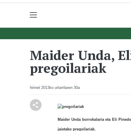
Maider Unda, Eli
pregoilariak
hirinet
2013ko urtarrilaren 30a
Maider Unda borrokalaria eta Eli Pinedo
jaietako pregoilariak.