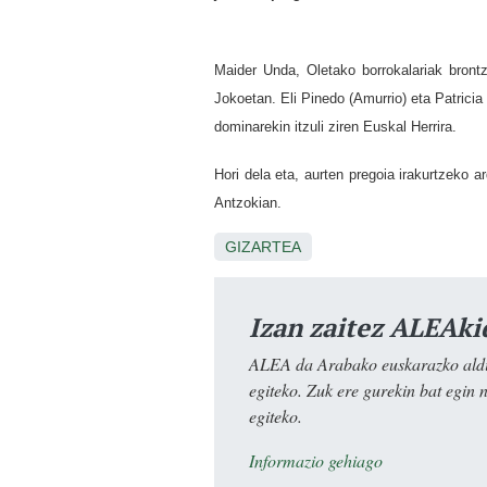
Maider Unda, Oletako borrokalariak bront
Jokoetan. Eli Pinedo (Amurrio) eta Patricia
dominarekin itzuli ziren Euskal Herrira.
Hori dela eta, aurten pregoia irakurtzeko a
Antzokian.
GIZARTEA
Izan zaitez ALEAki
ALEA da Arabako euskarazko aldiz
egiteko. Zuk ere gurekin bat egin 
egiteko.
Informazio gehiago