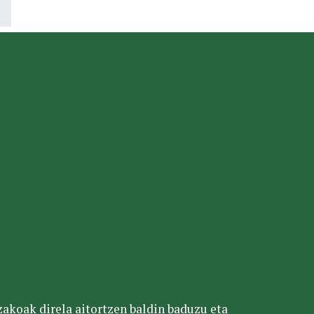
tzakoak direla aitortzen baldin baduzu eta