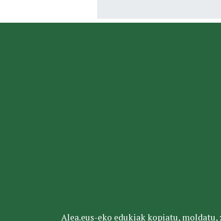
Alea.eus-eko edukiak kopiatu, moldatu, za