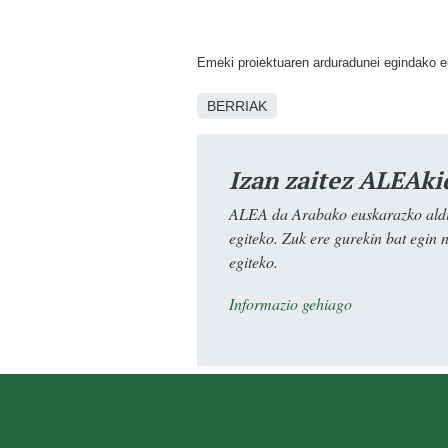
Emeki proiektuaren arduradunei egindako e
BERRIAK
Izan zaitez ALEAki
ALEA da Arabako euskarazko aldiz
egiteko. Zuk ere gurekin bat egin 
egiteko.
Informazio gehiago