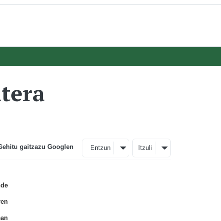
atera
Gehitu gaitzazu Googlen
Entzun
Itzuli
nde
ren
ean