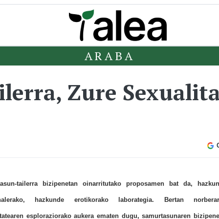
ARABA
lerra, Zure Sexualit
asun-tailerra bizipenetan oinarritutako proposamen bat da, hazku
onalerako, hazkunde erotikorako laborategia. Bertan norbera
itatearen esploraziorako aukera ematen dugu, samurtasunaren bizipen