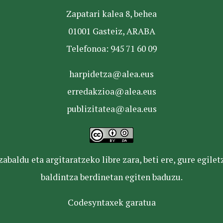
Zapatari kalea 8, behea
01001 Gasteiz, ARABA
Telefonoa: 945 71 60 09
harpidetza@alea.eus
erredakzioa@alea.eus
publizitatea@alea.eus
baldu eta argitaratzeko libre zara, beti ere, gure egile
baldintza berdinetan egiten baduzu.
Codesyntaxek garatua