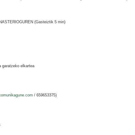
NASTERIOGUREN (Gasteiztik 5 min)
 garatzeko elkartea
komunikagune.com
/ 659653375)
s