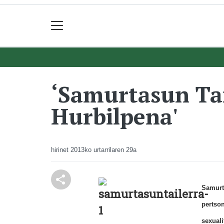
‘Samurtasun Tai
Hurbilpena'
hirinet
2013ko urtarrilaren 29a
Samurt
perts
sexual