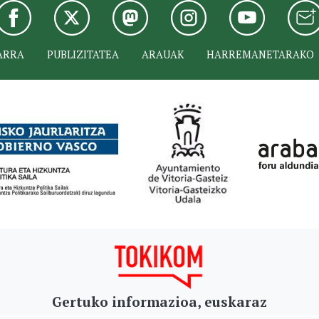
ARRA
PUBLIZITATEA
ARAUAK
HARREMANETARAKO
Gertuko informazioa, euskaraz