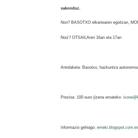
sakonduz.
Non? BASOTXO elkartearen egoitzan, MO
Noiz? OTSAILAren 16an eta 17an
Antolaketa: Basotxo, hazkuntza autonomoa
Prezioa: 100 euro (izena emateko:
ixone@
Informazio gehiago:
emeki.blogspot.com.e