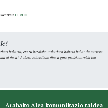
lkarrizketa
HEMEN
de!
kari bakarra, eta zu bezalako irakurleen babesa behar du aurrera
nahi al duzu? Aukera ezberdinak dituzu gure proiektuarekin bat
Arabako Alea komunikazio taldea