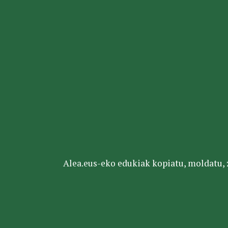
Alea.eus-eko edukiak kopiatu, moldatu, za