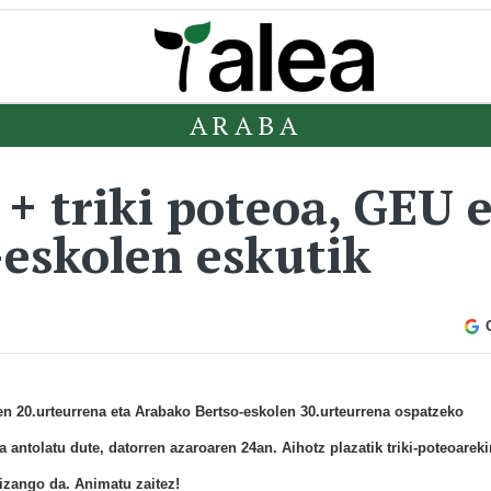
ARABA
+ triki poteoa, GEU e
eskolen eskutik
en 20.urteurrena eta Arabako Bertso-eskolen 30.urteurrena ospatzeko
a
antolatu dute, datorren azaroaren 24an. Aihotz plazatik triki-poteoareki
 izango da. Animatu zaitez!