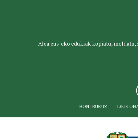
Alea.eus-eko edukiak kopiatu, moldatu, za
HONI BURUZ
LEGE OH