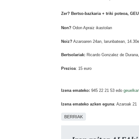
Zer?
Bertso-bazkaria + triki poteoa, GEU
Non?
Odon Apraiz ikastolan
Noiz?
Azaroaren 24an, larunbatean, 14.30
Bertsolariak:
Ricardo Gonzalez de Durana,
Prezioa
: 15 euro
Izena emateko:
945 22 21 53 edo
geuelka
Izena emateko azken eguna
: Azaroak 21
BERRIAK