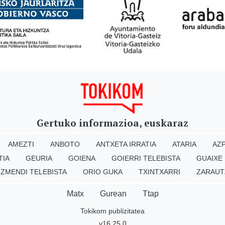
Gertuko informazioa, euskaraz
AMEZTI
ANBOTO
ANTXETA IRRATIA
ATARIA
AZP
TIA
GEURIA
GOIENA
GOIERRI TELEBISTA
GUAIXE
IZMENDI TELEBISTA
ORIO GUKA
TXINTXARRI
ZARAUT
Matx
Gurean
Ttap
Tokikom publizitatea
v16.25.0