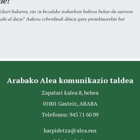
de!
kari bakarra, eta zu bezalako irakurleen babesa behar du aurrera
nahi al duzu? Aukera ezberdinak dituzu gure proiektuarekin bat
Arabako Alea komunikazio taldea
Zapatari kalea 8, behea
01001 Gasteiz, ARABA
Telefonoa: 945 71 60 09
harpidetza@alea.eus