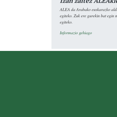
Izan zaitez ALEAki
ALEA da Arabako euskarazko aldiz
egiteko. Zuk ere gurekin bat egin 
egiteko.
Informazio gehiago