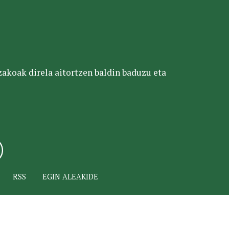
tzakoak direla aitortzen baldin baduzu eta
RSS
EGIN ALEAKIDE