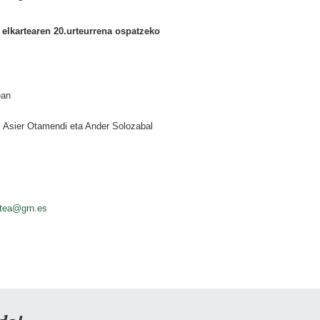
 elkartearen 20.urteurrena ospatzeko
ean
 Asier Otamendi eta Ander Solozabal
rtea@grn.es