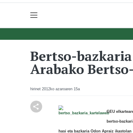
Bertso-bazkaria 
Arabako Bertso-
hirinet
2012ko azaroaren 15a
GEU elkartear
bertso-bazkari
hasi eta bazkaria Odon Apraiz ikastolan