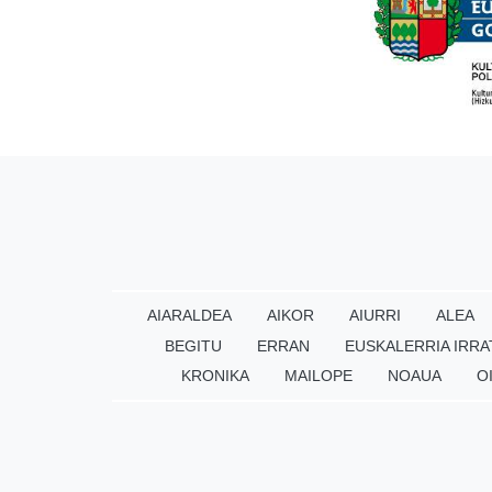
AIARALDEA
AIKOR
AIURRI
ALEA
BEGITU
ERRAN
EUSKALERRIA IRRA
KRONIKA
MAILOPE
NOAUA
O