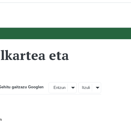
lkartea eta
Gehitu gaitzazu Googlen
Entzun
Itzuli
n