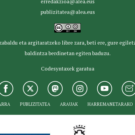
erredakzioa@alea.eus
publizitatea@alea.eus
baldu eta argitaratzeko libre zara, beti ere, gure egile
baldintza berdinetan egiten baduzu.
Codesyntaxek garatua
ARRA
PUBLIZITATEA
ARAUAK
HARREMANETARAKO