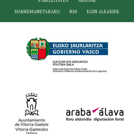
PUBLIZITATEA
ARAUAK
HARREMANETARAKO
RSS
EGIN ALEAKIDE