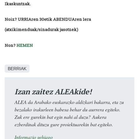
Ikaskuntzak.
Noiz? URRIAren 30etik ABENDUAren 1era
(atxikimenduak/sinadurak jasotzek)
Non?
HEMEN
BERRIAK
Izan zaitez ALEAkide!
ALEA da Arabako euskarazko aldizkari bakarra, eta zu
bezalako irakurleen babesa behar du aurrera egiteko.
Zuk ere gurekin bat egin nahi al duzu? Aukera
ezberdinak dituzu gure proiektuarekin bat egiteko.
Informazio gehiago