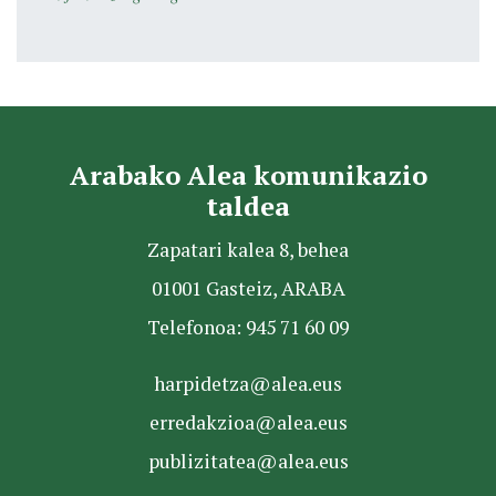
Arabako Alea komunikazio
taldea
Zapatari kalea 8, behea
01001 Gasteiz, ARABA
Telefonoa: 945 71 60 09
harpidetza@alea.eus
erredakzioa@alea.eus
publizitatea@alea.eus