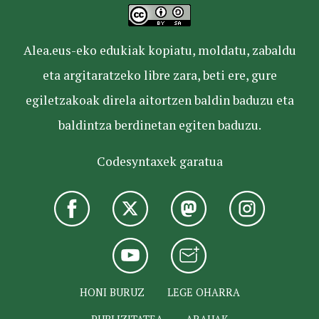
Alea.eus-eko edukiak kopiatu, moldatu, zabaldu
eta argitaratzeko libre zara, beti ere, gure
egiletzakoak direla aitortzen baldin baduzu eta
baldintza berdinetan egiten baduzu.
Codesyntaxek garatua
HONI BURUZ
LEGE OHARRA