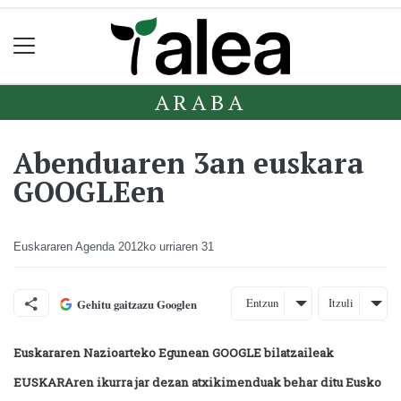
ARABA
Abenduaren 3an euskara
GOOGLEen
Euskararen Agenda
2012ko urriaren 31
Entzun
Itzuli
Gehitu gaitzazu Googlen
Euskararen Nazioarteko Egunean GOOGLE bilatzaileak
EUSKARAren ikurra jar dezan atxikimenduak behar ditu Eusko