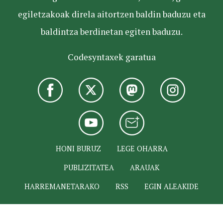
egiletzakoak direla aitortzen baldin baduzu eta
baldintza berdinetan egiten baduzu.
Codesyntaxek garatua
HONI BURUZ
LEGE OHARRA
PUBLIZITATEA
ARAUAK
HARREMANETARAKO
RSS
EGIN ALEAKIDE