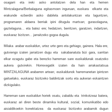
osagarri eta ireki asko antolatzen dela han eta hemen
Mintzalaguna/Berbalaguna egitasmoen inguruan, euskara elkarte eta
erakunde ezberdin asko dabilela antolakuntzan eta laguntzen,
programaren aldaera berriak ipini ditugula martxan; gurasolaguna,
gaztelaguna… eta batez ere; hedatzen, berritzen, garatzen, indartzen,
euskaraz bizitzen... jarraitzeko gogoa dugula.
Milaka arabar euskaldun, urtez urte gero eta gehiago, gainera. Hala ere,
gutxiengo izaten jarraitzen dugu eta sakabanatuta bizi gara, sarritan
elkar ezagutu gabe eta berezko harreman sare euskaldunak osatzeko
aukera gutxirekin. Horrexegatik izaten da hain arrakastatsua
MINTZALAGUNA arabarren artean; euskaldunok harremanetan ipintzen
gaituelako, euskaraz bizitzeko baldintzak sortu eta aukeran eskaintzen
dizkigulako.
Harreman sare euskaldun horiek osatu, zabaldu eta trinkotzeaz batera,
euskaraz ari diren beste dinamika kultural, sozial, komunikatibo edo
aisialdikoekin konektatzea da euskaraz bizitzeko arabarrok dugun