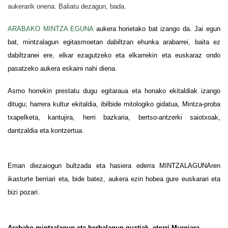
aukerarik onena. Baliatu dezagun, bada.
ARABAKO MINTZA EGUNA
aukera horietako bat izango da. Jai egun
bat, mintzalagun egitasmoetan dabiltzan ehunka arabarrei, baita ez
dabiltzanei ere, elkar ezagutzeko eta elkarrekin eta euskaraz ondo
pasatzeko aukera eskaini nahi diena.
Asmo horrekin prestatu dugu egitaraua eta honako ekitaldiak izango
ditugu; harrera kultur ekitaldia, ibilbide mitologiko gidatua, Mintza-proba
txapelketa, kantujira, herri bazkaria, bertso-antzerki saiotxoak,
dantzaldia eta kontzertua.
Eman diezaiogun bultzada eta hasiera ederra MINTZALAGUNAren
ikasturte berriari eta, bide batez, aukera ezin hobea gure euskarari eta
bizi pozari.
Arabako mintzalagun eta berbalagun guztiak, etorri Murgiara,