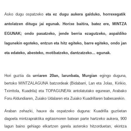
Asko dugu ospatzeko
eta ez dugu aukera galduko, horrexegatik
antolatzen ditugu jai egunak. Horixe baitira, batez ere,
MINTZA
EGUNAK
; ondo pasatzeko, jende berria ezagutzeko, aspaldiko
lagunekin egoteko, entzun eta hitz egiteko, barre egiteko, ondo jan
eta edateko, abesteko, motibatzeko, dantzatzeko... egunak.
Hori guztia da
urriaren 20an, larunbata, Murgian
egingo duguna,
bertoko MINTZALAGUNA batzordeak (Bidabarri, Lan eta Jolas, Kirikio,
Txirritola, Kuadrila) eta TOPAGUNEAk antolatutako egunean, Arabako
Foru Aldundiaren, Zuiako Udalaren eta Zuiako Kuadrillaren babesarekin.
Araban zehazki, hauxe da ospatzeko duguna: Kuadrilla guztietan
dagoela mintzapraktika egitasmoren batean parte hartzeko aukera, 900
lagun baino gehiago elkartzen garela asteroko hitzorduetan, ekintza