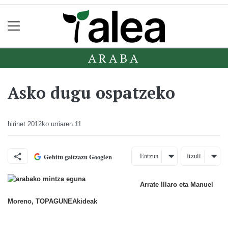
ARABA
Asko dugu ospatzeko
hirinet
2012ko urriaren 11
Entzun
Itzuli
Gehitu gaitzazu Googlen
Arrate Illaro eta Manuel
Moreno, TOPAGUNEAkideak