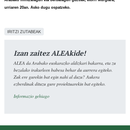
urriaren 20an. Asko dugu ospatzeko.
IRITZI ZUTABEAK
Izan zaitez ALEAkide!
ALEA da Arabako euskarazko aldizkari bakarra, eta zu
bezalako irakurleen babesa behar du aurrera egiteko.
Zuk ere gurekin bat egin nahi al duzu? Aukera
ezberdinak dituzu gure proiektuarekin bat egiteko.
Informazio gehiago