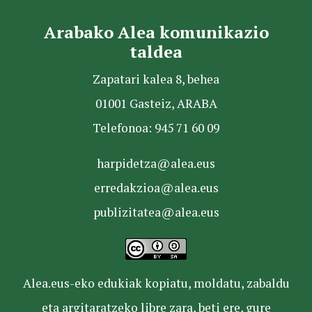
Arabako Alea komunikazio
taldea
Zapatari kalea 8, behea
01001 Gasteiz, ARABA
Telefonoa: 945 71 60 09
harpidetza@alea.eus
erredakzioa@alea.eus
publizitatea@alea.eus
Alea.eus-eko edukiak kopiatu, moldatu, zabaldu
eta argitaratzeko libre zara, beti ere, gure