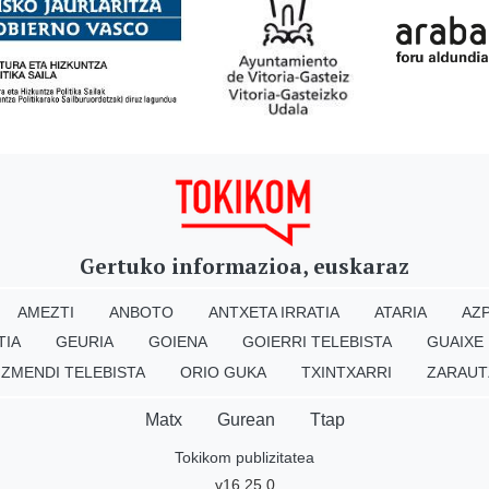
Gertuko informazioa, euskaraz
AMEZTI
ANBOTO
ANTXETA IRRATIA
ATARIA
AZP
TIA
GEURIA
GOIENA
GOIERRI TELEBISTA
GUAIXE
IZMENDI TELEBISTA
ORIO GUKA
TXINTXARRI
ZARAUT
Matx
Gurean
Ttap
Tokikom publizitatea
v16.25.0