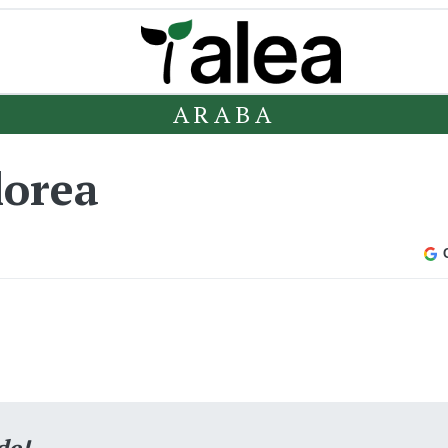
ARABA
lorea