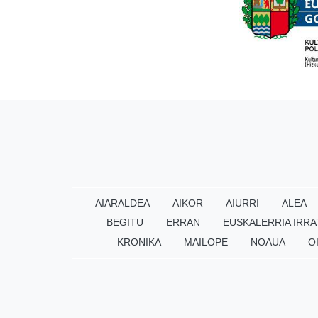
AIARALDEA
AIKOR
AIURRI
ALEA
BEGITU
ERRAN
EUSKALERRIA IRRA
KRONIKA
MAILOPE
NOAUA
O