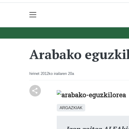
Arabako eguzki
hirinet
2012ko irailaren 20a
ARGAZKIAK