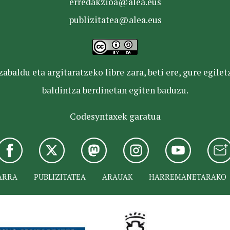
erredakzioa@alea.eus
publizitatea@alea.eus
baldu eta argitaratzeko libre zara, beti ere, gure egile
baldintza berdinetan egiten baduzu.
Codesyntaxek garatua
ARRA
PUBLIZITATEA
ARAUAK
HARREMANETARAKO