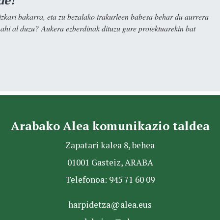
de!
kari bakarra, eta zu bezalako irakurleen babesa behar du aurrera
nahi al duzu? Aukera ezberdinak dituzu gure proiektuarekin bat
Arabako Alea komunikazio taldea
Zapatari kalea 8, behea
01001 Gasteiz, ARABA
Telefonoa: 945 71 60 09
harpidetza@alea.eus