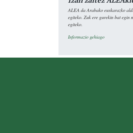
Izan zaitez ALEAki
ALEA da Arabako euskarazko aldiz
egiteko. Zuk ere gurekin bat egin 
egiteko.
Informazio gehiago