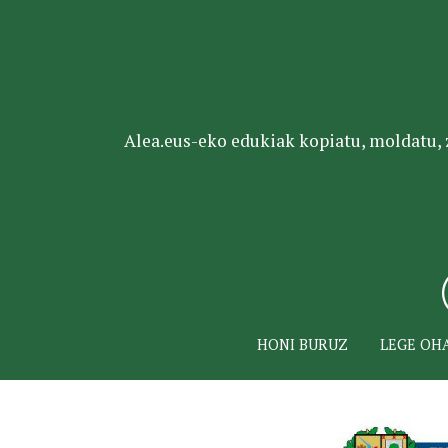
Alea.eus-eko edukiak kopiatu, moldatu, za
HONI BURUZ
LEGE OH