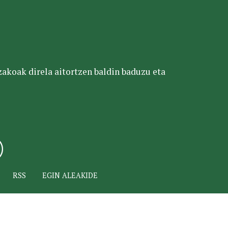
tzakoak direla aitortzen baldin baduzu eta
RSS
EGIN ALEAKIDE