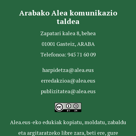
Arabako Alea komunikazio
taldea
Zapatari kalea 8, behea
01001 Gasteiz, ARABA
Telefonoa: 945 71 60 09
harpidetza@alea.eus
erredakzioa@alea.eus
publizitatea@alea.eus
Alea.eus-eko edukiak kopiatu, moldatu, zabaldu
eta argitaratzeko libre zara, beti ere, gure