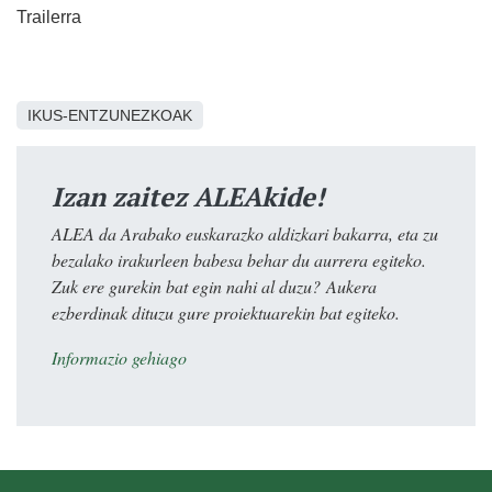
Trailerra
IKUS-ENTZUNEZKOAK
Izan zaitez ALEAkide!
ALEA da Arabako euskarazko aldizkari bakarra, eta zu
bezalako irakurleen babesa behar du aurrera egiteko.
Zuk ere gurekin bat egin nahi al duzu? Aukera
ezberdinak dituzu gure proiektuarekin bat egiteko.
Informazio gehiago