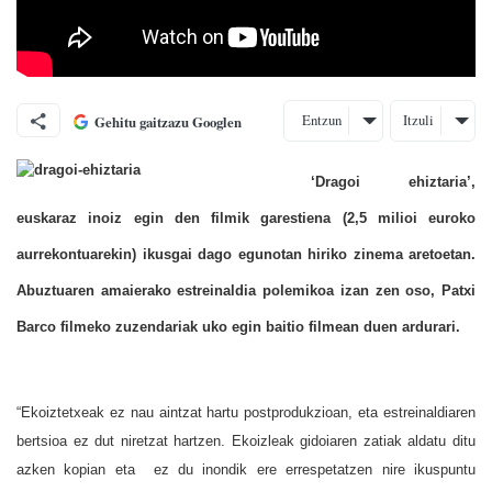
Entzun
Itzuli
Gehitu gaitzazu Googlen
‘Dragoi ehiztaria’,
euskaraz inoiz egin den filmik garestiena (
2,5 milioi euroko
aurrekontuarekin)
ikusgai dago egunotan hiriko zinema aretoetan.
Abuztuaren amaierako estreinaldia polemikoa izan zen oso, Patxi
Barco filmeko zuzendariak uko egin baitio filmean duen ardurari.
“Ekoiztetxeak ez nau aintzat hartu postprodukzioan, eta estreinaldiaren
bertsioa ez dut niretzat hartzen. Ekoizleak gidoiaren zatiak aldatu ditu
azken kopian eta ez du inondik ere errespetatzen nire ikuspuntu