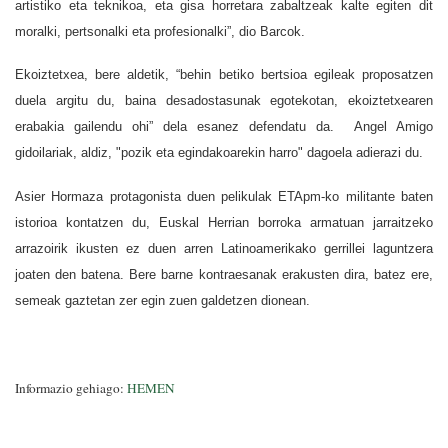
artistiko eta teknikoa, eta gisa horretara zabaltzeak kalte egiten dit
moralki, pertsonalki eta profesionalki”, dio Barcok.
Ekoiztetxea, bere aldetik, “behin betiko bertsioa egileak proposatzen
duela argitu du, baina desadostasunak egotekotan, ekoiztetxearen
erabakia gailendu ohi” dela esanez defendatu da. Angel Amigo
gidoilariak, aldiz, "pozik eta egindakoarekin harro" dagoela adierazi du.
Asier Hormaza protagonista duen pelikulak ETApm-ko militante baten
istorioa kontatzen du, Euskal Herrian borroka armatuan jarraitzeko
arrazoirik ikusten ez duen arren Latinoamerikako gerrillei laguntzera
joaten den batena. Bere barne kontraesanak erakusten dira, batez ere,
semeak gaztetan zer egin zuen galdetzen dionean.
Informazio gehiago:
HEMEN