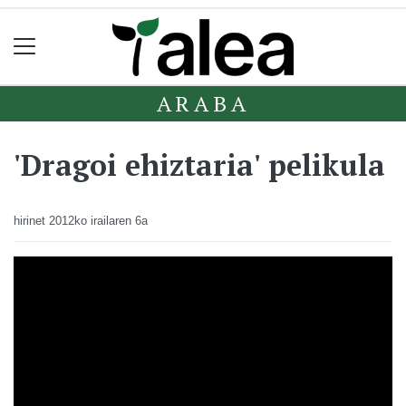
ARABA
'Dragoi ehiztaria' pelikula
hirinet
2012ko irailaren 6a