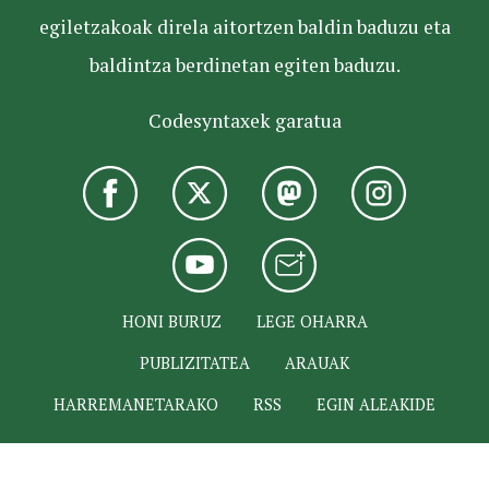
egiletzakoak direla aitortzen baldin baduzu eta
baldintza berdinetan egiten baduzu.
Codesyntaxek garatua
HONI BURUZ
LEGE OHARRA
PUBLIZITATEA
ARAUAK
HARREMANETARAKO
RSS
EGIN ALEAKIDE