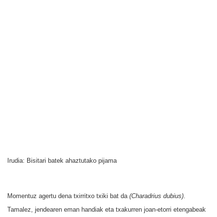
Irudia: Bisitari batek ahaztutako pijama
Momentuz agertu dena txirritxo txiki bat da
(Charadrius dubius)
.
Tamalez, jendearen eman handiak eta txakurren joan-etorri etengabeak