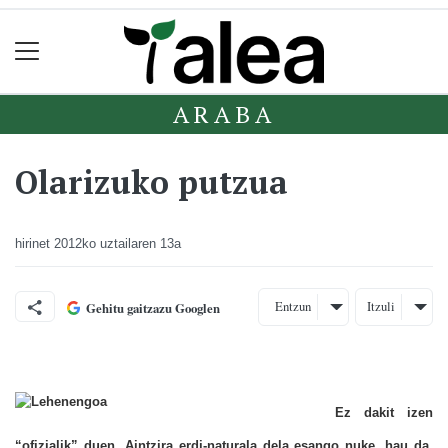
ARABA
Olarizuko putzua
hirinet
2012ko uztailaren 13a
Entzun
Itzuli
Gehitu gaitzazu Googlen
Ez dakit izen
“ofizialik” duen. Aintzira erdi-naturala dela esango nuke, hau da,