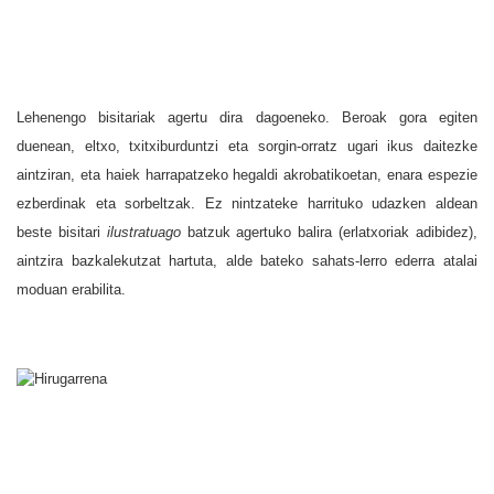
Lehenengo bisitariak agertu dira dagoeneko. Beroak gora egiten
duenean, eltxo, txitxiburduntzi eta sorgin-orratz ugari ikus daitezke
aintziran, eta haiek harrapatzeko hegaldi akrobatikoetan, enara espezie
ezberdinak eta sorbeltzak. Ez nintzateke harrituko udazken aldean
beste bisitari
ilustratuago
batzuk agertuko balira (erlatxoriak adibidez),
aintzira bazkalekutzat hartuta, alde bateko sahats-lerro ederra atalai
moduan erabilita.