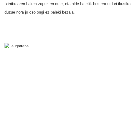
txirritxoaren bakea zapuzten dute, eta alde batetik bestera urduri ikusiko
duzue nora jo oso ongi ez baleki bezala.