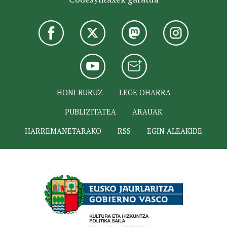
HONI BURUZ
LEGE OHARRA
PUBLIZITATEA
ARAUAK
HARREMANETARAKO
RSS
EGIN ALEAKIDE