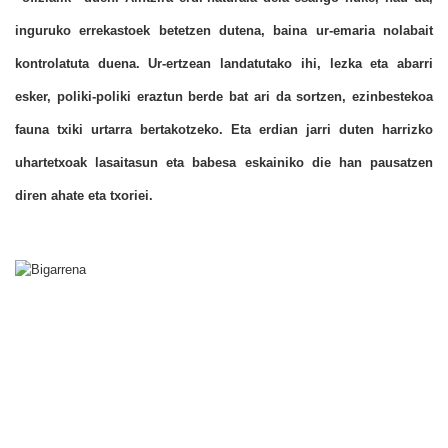
inguruko errekastoek betetzen dutena, baina ur-emaria nolabait
kontrolatuta duena. Ur-ertzean landatutako ihi, lezka eta abarri
esker, poliki-poliki eraztun berde bat ari da sortzen, ezinbestekoa
fauna txiki urtarra bertakotzeko. Eta erdian jarri duten harrizko
uhartetxoak lasaitasun eta babesa eskainiko die han pausatzen
diren ahate eta txoriei.