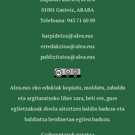
01001 Gasteiz, ARABA
Telefonoa: 945 71 60 09
harpidetza@alea.eus
erredakzioa@alea.eus
publizitatea@alea.eus
Alea.eus-eko edukiak kopiatu, moldatu, zabaldu
eta argitaratzeko libre zara, beti ere, gure
egiletzakoak direla aitortzen baldin baduzu eta
baldintza berdinetan egiten baduzu.
Codesyntaxek garatua