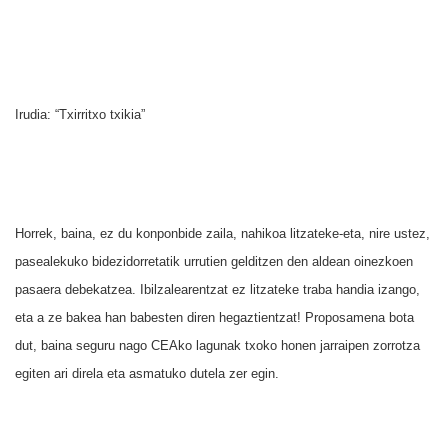
Irudia: “Txirritxo txikia”
Horrek, baina, ez du konponbide zaila, nahikoa litzateke-eta, nire ustez,
pasealekuko bidezidorretatik urrutien gelditzen den aldean oinezkoen
pasaera debekatzea. Ibilzalearentzat ez litzateke traba handia izango,
eta a ze bakea han babesten diren hegaztientzat! Proposamena bota
dut, baina seguru nago CEAko lagunak txoko honen jarraipen zorrotza
egiten ari direla eta asmatuko dutela zer egin.