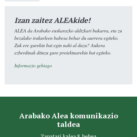
Izan zaitez ALEAkide!
ALEA da Arabako euskarazko aldizkari bakarra, eta zu
bezalako irakurleen babesa behar du aurrera egiteko.
Zuk ere gurekin bat egin nahi al duzu? Aukera
ezberdinak dituzu gure proiektuarekin bat egiteko.
Informazio gehiago
Arabako Alea komunikazio
taldea
Zapatari kalea 8, behea