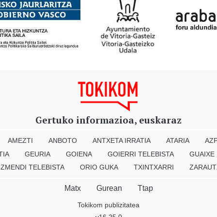
Gertuko informazioa, euskaraz
AMEZTI
ANBOTO
ANTXETA IRRATIA
ATARIA
AZP
TIA
GEURIA
GOIENA
GOIERRI TELEBISTA
GUAIXE
IZMENDI TELEBISTA
ORIO GUKA
TXINTXARRI
ZARAUT
Matx
Gurean
Ttap
Tokikom publizitatea