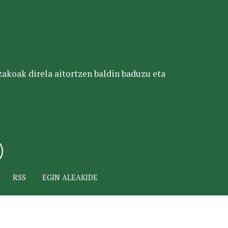
tzakoak direla aitortzen baldin baduzu eta
RSS
EGIN ALEAKIDE