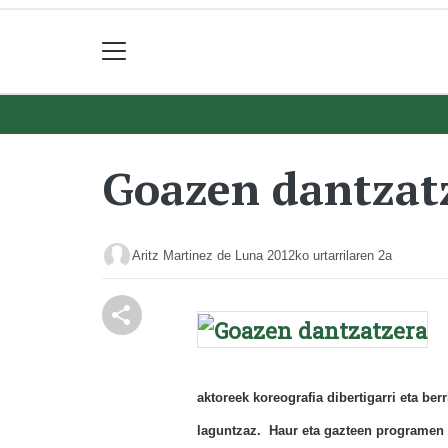
Goazen dantzat
Aritz Martinez de Luna
2012ko urtarrilaren 2a
aktoreek koreografia dibertigarri eta be
laguntzaz. Haur eta gazteen programen 