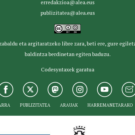
erredakzioa@alea.eus
publizitatea@alea.eus
baldu eta argitaratzeko libre zara, beti ere, gure egile
baldintza berdinetan egiten baduzu.
Codesyntaxek garatua
ARRA
PUBLIZITATEA
ARAUAK
HARREMANETARAKO