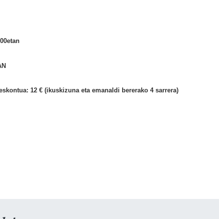
00etan
AN
deskontua: 12 € (ikuskizuna eta emanaldi bererako 4 sarrera)