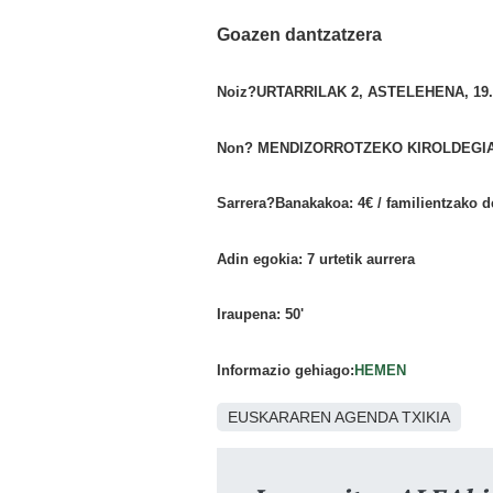
Goazen dantzatzera
Noiz?
URTARRILAK 2, ASTELEHENA, 19.
Non?
MENDIZORROTZEKO KIROLDEGI
Sarrera?
Banakakoa: 4
€ / familientzako 
Adin egokia:
7 urtetik aurrera
Iraupena:
50'
Informazio gehiago:
HEMEN
EUSKARAREN AGENDA TXIKIA