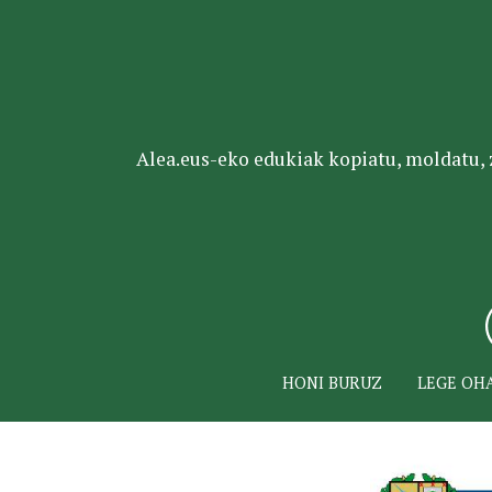
Alea.eus-eko edukiak kopiatu, moldatu, za
HONI BURUZ
LEGE OH