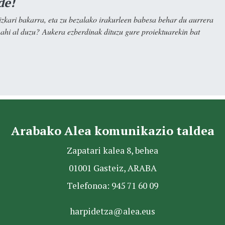
de!
kari bakarra, eta zu bezalako irakurleen babesa behar du aurrera
nahi al duzu? Aukera ezberdinak dituzu gure proiektuarekin bat
Arabako Alea komunikazio taldea
Zapatari kalea 8, behea
01001 Gasteiz, ARABA
Telefonoa: 945 71 60 09
harpidetza@alea.eus