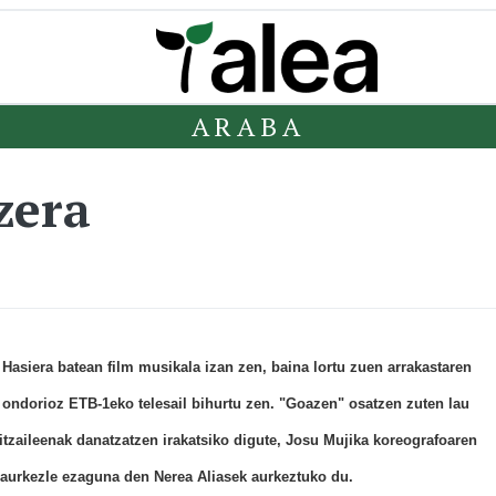
ARABA
zera
Hasiera batean film musikala izan zen, baina lortu zuen arrakastaren
ondorioz ETB-1eko telesail bihurtu zen. "Goazen" osatzen zuten lau
rritzaileenak danatzatzen irakatsiko digute, Josu Mujika koreografoaren
aurkezle ezaguna den Nerea Aliasek aurkeztuko du.