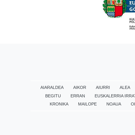
AIARALDEA
AIKOR
AIURRI
ALEA
BEGITU
ERRAN
EUSKALERRIA IRRA
KRONIKA
MAILOPE
NOAUA
O