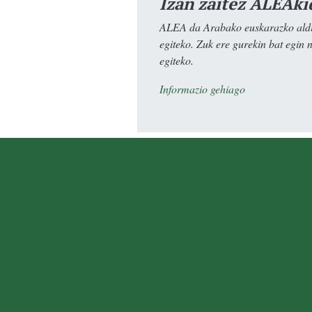
Izan zaitez ALEAki
ALEA da Arabako euskarazko aldiz
egiteko. Zuk ere gurekin bat egin 
egiteko.
Informazio gehiago