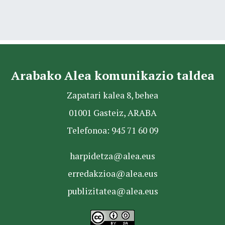
Arabako Alea komunikazio taldea
Zapatari kalea 8, behea
01001 Gasteiz, ARABA
Telefonoa: 945 71 60 09
harpidetza@alea.eus
erredakzioa@alea.eus
publizitatea@alea.eus