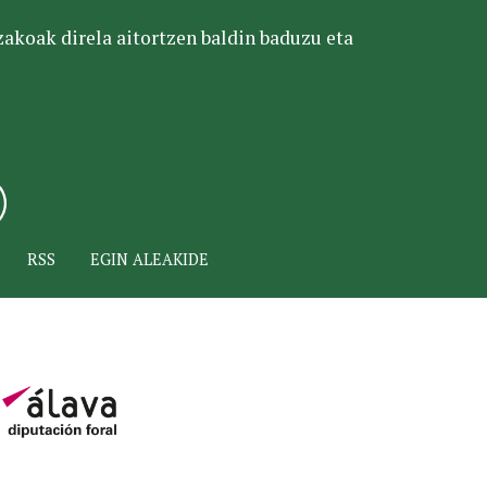
tzakoak direla aitortzen baldin baduzu eta
RSS
EGIN ALEAKIDE