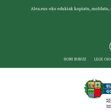
Alea.eus-eko edukiak kopiatu, moldatu, za
HONI BURUZ
LEGE OH