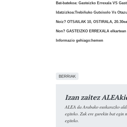
Bat-batekoa: Gasteizko Errexala VS Gast
Idatzizkoa:Trebiñuko Gutxisolo Vs Otaz
Noiz? OTSAILAK 10, OSTIRALA, 20.30e
Non? GASTEIZKO ERREXALA elkartean (A
Informazio gehiago:hemen
BERRIAK
Izan zaitez ALEAki
ALEA da Arabako euskarazko aldiz
egiteko. Zuk ere gurekin bat egin 
egiteko.