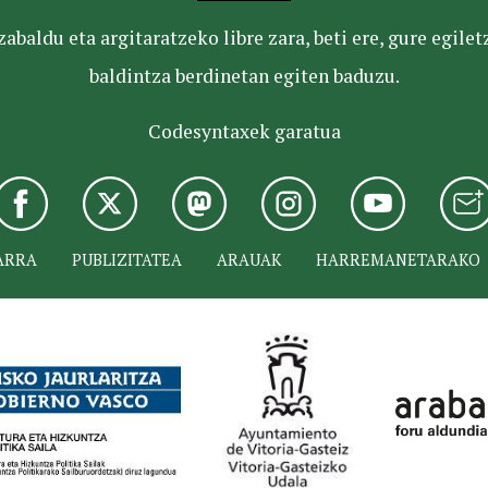
baldu eta argitaratzeko libre zara, beti ere, gure egile
baldintza berdinetan egiten baduzu.
Codesyntaxek garatua
ARRA
PUBLIZITATEA
ARAUAK
HARREMANETARAKO