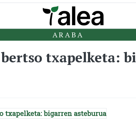
ARABA
 bertso txapelketa: b