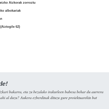
eizko Aizkorak zorroztu
uko albokariak
an
iztogile 62)
de!
kari bakarra, eta zu bezalako irakurleen babesa behar du aurrera
nahi al duzu? Aukera ezberdinak dituzu gure proiektuarekin bat