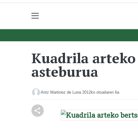
Kuadrila arteko
asteburua
Aritz Martinez de Luna
2012ko otsailaren 6a