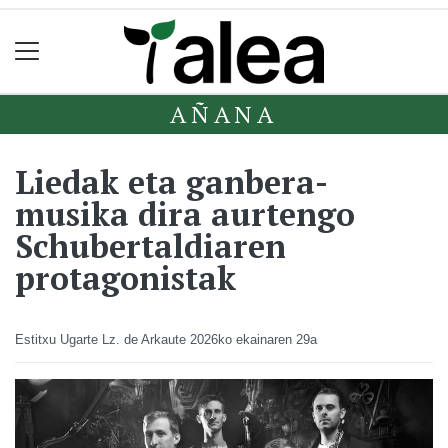
AÑANA
Liedak eta ganbera-
musika dira aurtengo
Schubertaldiaren
protagonistak
Estitxu Ugarte Lz. de Arkaute
2026ko ekainaren 29a