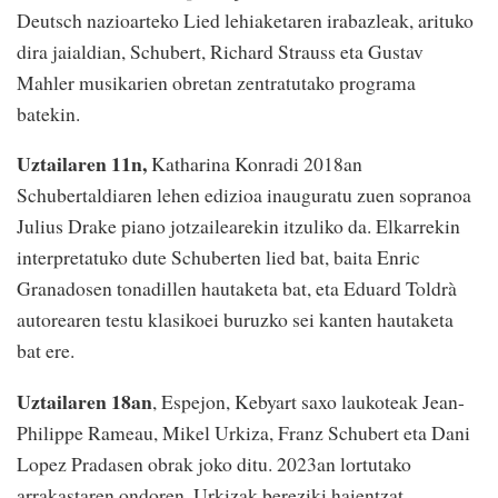
Deutsch nazioarteko Lied lehiaketaren irabazleak, arituko
dira jaialdian, Schubert, Richard Strauss eta Gustav
Mahler musikarien obretan zentratutako programa
batekin.
Uztailaren 11n,
Katharina Konradi 2018an
Schubertaldiaren lehen edizioa inauguratu zuen sopranoa
Julius Drake piano jotzailearekin itzuliko da. Elkarrekin
interpretatuko dute Schuberten lied bat, baita Enric
Granadosen tonadillen hautaketa bat, eta Eduard Toldrà
autorearen testu klasikoei buruzko sei kanten hautaketa
bat ere.
Uztailaren 18an
, Espejon, Kebyart saxo laukoteak Jean-
Philippe Rameau, Mikel Urkiza, Franz Schubert eta Dani
Lopez Pradasen obrak joko ditu. 2023an lortutako
arrakastaren ondoren, Urkizak bereziki haientzat