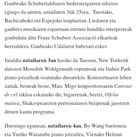
Gaubeako Schubertaldiaren bederatzigarren edizioa
egingo da aurten, uztailaren 3tik 25era, Tuestako,
Bachicaboko eta Espejoko tenpluetan. Liedaren eta
ganbera musikaren esparruan entzute handiko interpreteak
gonbidatu ditu Franz Schubert Associació elkarteak
herrialdera, Gaubeako Udalaren babesari esker.
uztailaren 3an
Jaialdia
hasiko da Tuestan, New Yorketik
datozen Meredith Wohlgemuth sopranoak eta Jinhee Park
piano jotzaileak osatutako duoarekin. Kontzertuaren lehen
zatiak, besteak beste, Marc Migo konpositorearen
Canviar
de cel
zikloa eskainiko du; bigarrenak, berriz,
Ofelia
maitea
, Shakespeareren pertsonaiaren bizipenak jasotzen
dituen kantu programa.
uztailaren 4an
Hurrengo egunean,
, Bo Wang baritonoa
eta Yuriko Watanabe piano jotzailea, Vienako Helmut