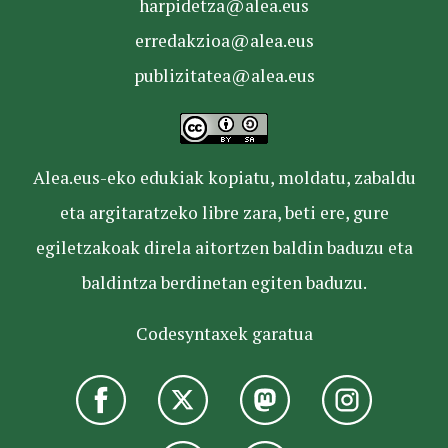
harpidetza@alea.eus
erredakzioa@alea.eus
publizitatea@alea.eus
Alea.eus-eko edukiak kopiatu, moldatu, zabaldu
eta argitaratzeko libre zara, beti ere, gure
egiletzakoak direla aitortzen baldin baduzu eta
baldintza berdinetan egiten baduzu.
Codesyntaxek garatua