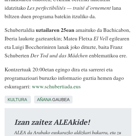
idatzitako
Les perfectibilités — traité d’ornement
lana
biltzen duen programa batekin itzuliko da.
uztailaren
25ean
Schubertaldia
amaituko da Bachicabon,
Iberia laukote gaztearekin; Mateu Fletxa
El Vell
egilearen
eta Luigi Boccheriniren lanak joko dituzte, baita Franz
Schuberten
Der Tod und das Mädchen
enblematikoa ere.
Kontzertuak 20:00etan egingo dira eta sarrerei eta
programazioari buruzko informazio guztia hemen dago
eskuragarri:
www.schubertiada.eus
KULTURA
AÑANA
GAUBEA
Izan zaitez ALEAkide!
ALEA da Arabako euskarazko aldizkari bakarra, eta zu