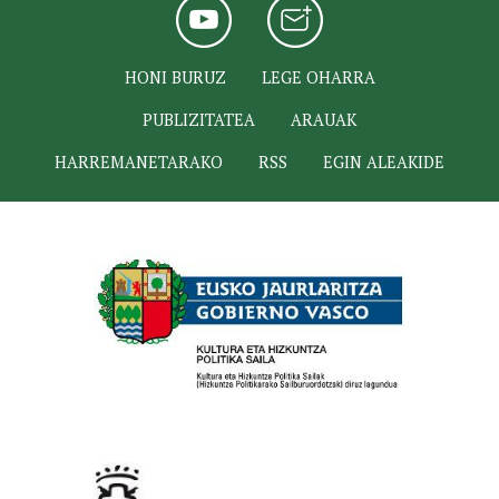
HONI BURUZ
LEGE OHARRA
PUBLIZITATEA
ARAUAK
HARREMANETARAKO
RSS
EGIN ALEAKIDE