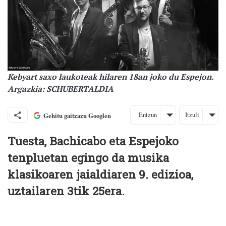
Kebyart saxo laukoteak hilaren 18an joko du Espejon.
Argazkia: SCHUBERTALDIA
Entzun
Itzuli
Gehitu gaitzazu Googlen
Tuesta, Bachicabo eta Espejoko
tenpluetan egingo da musika
klasikoaren jaialdiaren 9. edizioa,
uztailaren 3tik 25era.