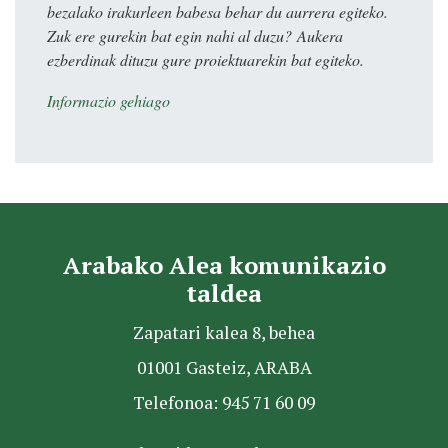
bezalako irakurleen babesa behar du aurrera egiteko.
Zuk ere gurekin bat egin nahi al duzu? Aukera
ezberdinak dituzu gure proiektuarekin bat egiteko.
Informazio gehiago
Arabako Alea komunikazio
taldea
Zapatari kalea 8, behea
01001 Gasteiz, ARABA
Telefonoa: 945 71 60 09