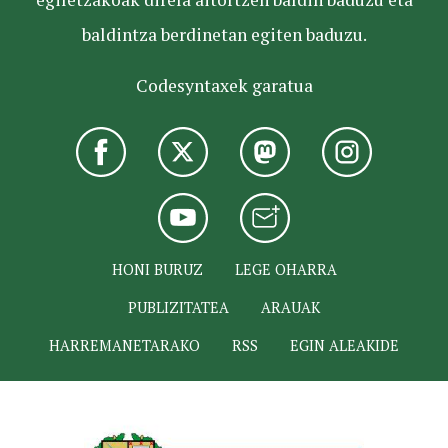
baldintza berdinetan egiten baduzu.
Codesyntaxek garatua
HONI BURUZ
LEGE OHARRA
PUBLIZITATEA
ARAUAK
HARREMANETARAKO
RSS
EGIN ALEAKIDE