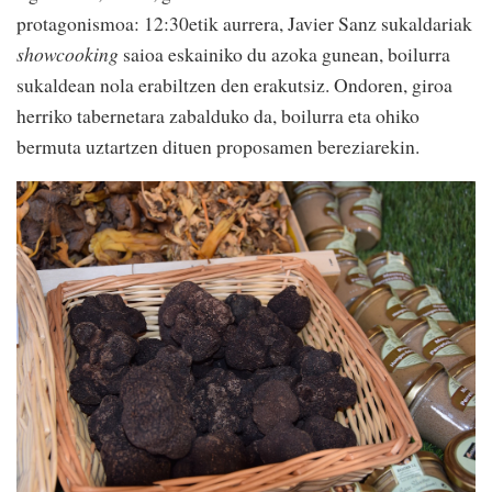
protagonismoa: 12:30etik aurrera, Javier Sanz sukaldariak
showcooking
saioa eskainiko du azoka gunean, boilurra
sukaldean nola erabiltzen den erakutsiz. Ondoren, giroa
herriko tabernetara zabalduko da, boilurra eta ohiko
bermuta uztartzen dituen proposamen bereziarekin.