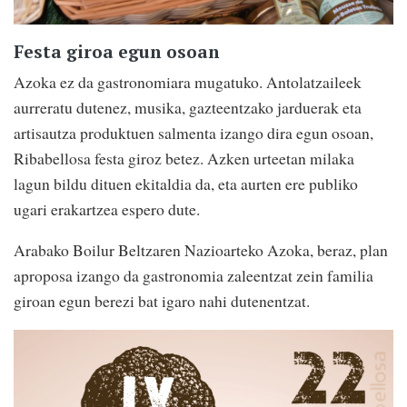
Festa giroa egun osoan
Azoka ez da gastronomiara mugatuko. Antolatzaileek
aurreratu dutenez, musika, gazteentzako jarduerak eta
artisautza produktuen salmenta izango dira egun osoan,
Ribabellosa festa giroz betez. Azken urteetan milaka
lagun bildu dituen ekitaldia da, eta aurten ere publiko
ugari erakartzea espero dute.
Arabako Boilur Beltzaren Nazioarteko Azoka, beraz, plan
aproposa izango da gastronomia zaleentzat zein familia
giroan egun berezi bat igaro nahi dutenentzat.