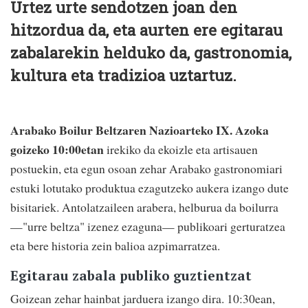
Urtez urte sendotzen joan den
hitzordua da, eta aurten ere egitarau
zabalarekin helduko da, gastronomia,
kultura eta tradizioa uztartuz.
Arabako Boilur Beltzaren Nazioarteko IX. Azoka
goizeko 10:00etan
irekiko da ekoizle eta artisauen
postuekin, eta egun osoan zehar Arabako gastronomiari
estuki lotutako produktua ezagutzeko aukera izango dute
bisitariek. Antolatzaileen arabera, helburua da boilurra
—"urre beltza" izenez ezaguna— publikoari gerturatzea
eta bere historia zein balioa azpimarratzea.
Egitarau zabala publiko guztientzat
Goizean zehar hainbat jarduera izango dira. 10:30ean,