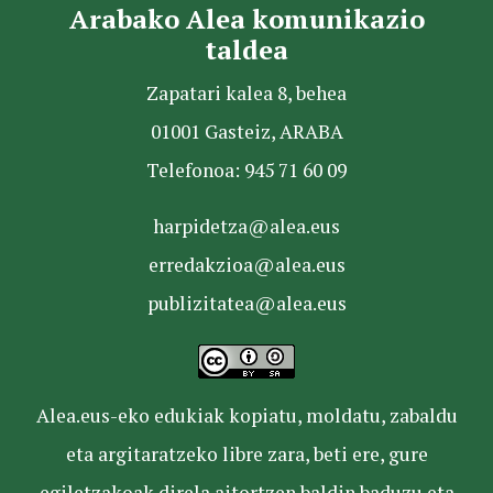
Arabako Alea komunikazio
taldea
Zapatari kalea 8, behea
01001 Gasteiz, ARABA
Telefonoa: 945 71 60 09
harpidetza@alea.eus
erredakzioa@alea.eus
publizitatea@alea.eus
Alea.eus-eko edukiak kopiatu, moldatu, zabaldu
eta argitaratzeko libre zara, beti ere, gure
egiletzakoak direla aitortzen baldin baduzu eta