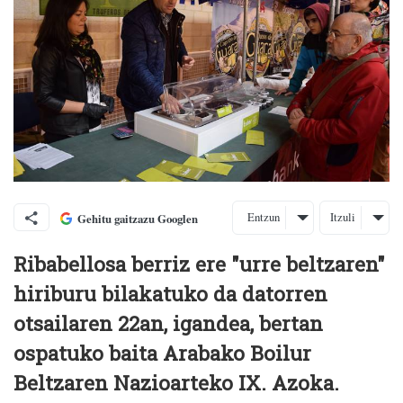
Entzun
Itzuli
Gehitu gaitzazu Googlen
Ribabellosa berriz ere "urre beltzaren"
hiriburu bilakatuko da datorren
otsailaren 22an, igandea
, bertan
ospatuko baita
Arabako Boilur
Beltzaren Nazioarteko IX. Azoka
.