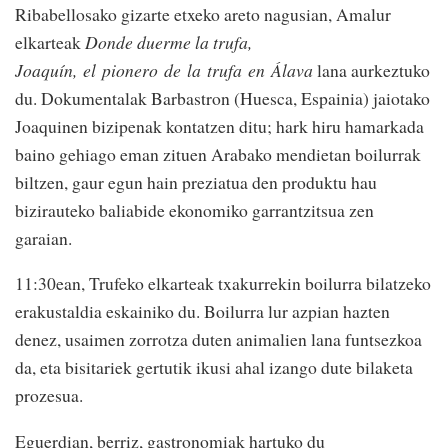
Ribabellosako gizarte etxeko areto nagusian, Amalur
elkarteak
Donde duerme la trufa,
Joaquín, el pionero de la trufa en Álava
lana aurkeztuko
du. Dokumentalak Barbastron (Huesca, Espainia) jaiotako
Joaquinen bizipenak kontatzen ditu; hark hiru hamarkada
baino gehiago eman zituen Arabako mendietan boilurrak
biltzen, gaur egun hain preziatua den produktu hau
bizirauteko baliabide ekonomiko garrantzitsua zen
garaian.
11:30ean, Trufeko elkarteak txakurrekin boilurra bilatzeko
erakustaldia eskainiko du. Boilurra lur azpian hazten
denez, usaimen zorrotza duten animalien lana funtsezkoa
da, eta bisitariek gertutik ikusi ahal izango dute bilaketa
prozesua.
Eguerdian, berriz, gastronomiak hartuko du