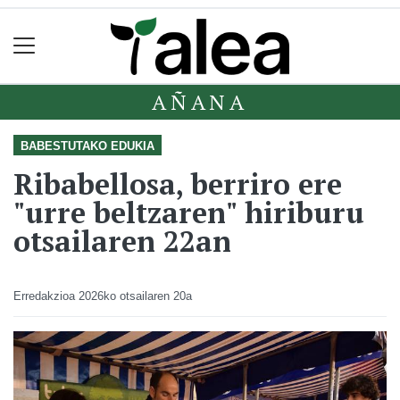
AÑANA
BABESTUTAKO EDUKIA
Ribabellosa, berriro ere
"urre beltzaren" hiriburu
otsailaren 22an
Erredakzioa
2026ko otsailaren 20a