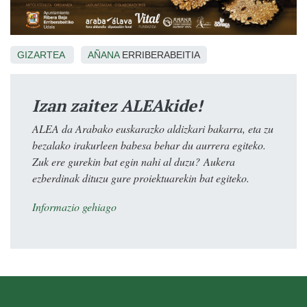
GIZARTEA
AÑANA
ERRIBERABEITIA
Izan zaitez ALEAkide!
ALEA da Arabako euskarazko aldizkari bakarra, eta zu
bezalako irakurleen babesa behar du aurrera egiteko.
Zuk ere gurekin bat egin nahi al duzu? Aukera
ezberdinak dituzu gure proiektuarekin bat egiteko.
Informazio gehiago