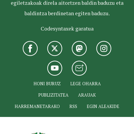
egiletzakoak direla aitortzen baldin baduzu eta
baldintza berdinetan egiten baduzu.
Codesyntaxek garatua
HONI BURUZ
LEGE OHARRA
PUBLIZITATEA
ARAUAK
HARREMANETARAKO
RSS
EGIN ALEAKIDE