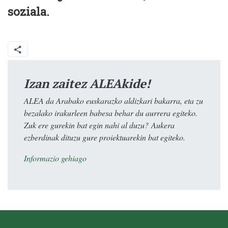
soziala.
Izan zaitez ALEAkide!
ALEA da Arabako euskarazko aldizkari bakarra, eta zu
bezalako irakurleen babesa behar du aurrera egiteko.
Zuk ere gurekin bat egin nahi al duzu? Aukera
ezberdinak dituzu gure proiektuarekin bat egiteko.
Informazio gehiago