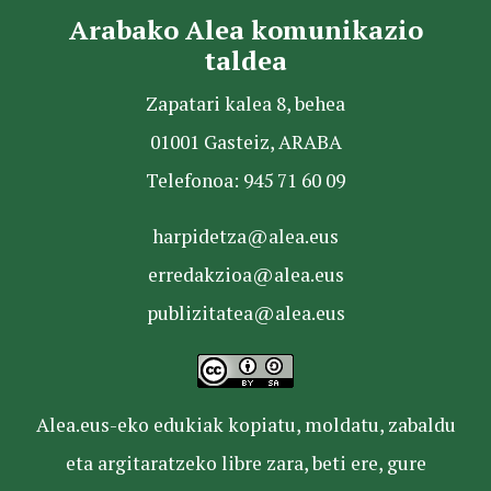
Arabako Alea komunikazio
taldea
Zapatari kalea 8, behea
01001 Gasteiz, ARABA
Telefonoa: 945 71 60 09
harpidetza@alea.eus
erredakzioa@alea.eus
publizitatea@alea.eus
Alea.eus-eko edukiak kopiatu, moldatu, zabaldu
eta argitaratzeko libre zara, beti ere, gure