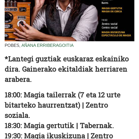
POBES,
AÑANA
ERRIBERAGOITIA
*Lantegi guztiak euskaraz eskainiko
dira. Gainerako ekitaldiak herriaren
arabera.
18:00: Magia tailerrak (7 eta 12 urte
bitarteko haurrentzat) | Zentro
soziala.
18:30: Magia gertutik | Tabernak.
19:30: Magia ikuskizuna | Zentro