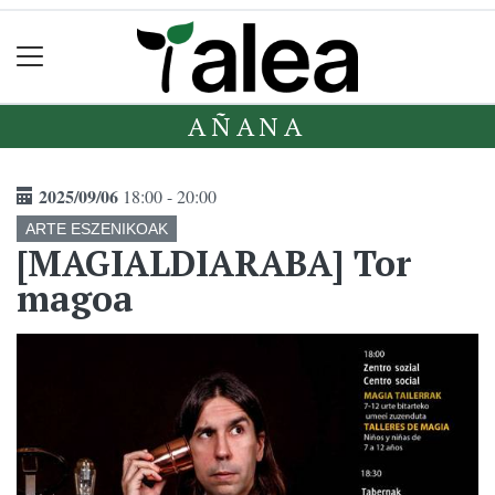
AÑANA
2025/09/06
18:00 - 20:00
ARTE ESZENIKOAK
[MAGIALDIARABA] Tor
magoa