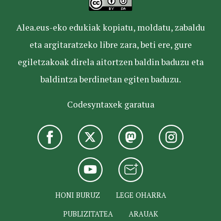
Alea.eus-eko edukiak kopiatu, moldatu, zabaldu
eta argitaratzeko libre zara, beti ere, gure
egiletzakoak direla aitortzen baldin baduzu eta
baldintza berdinetan egiten baduzu.
Codesyntaxek garatua
HONI BURUZ
LEGE OHARRA
PUBLIZITATEA
ARAUAK