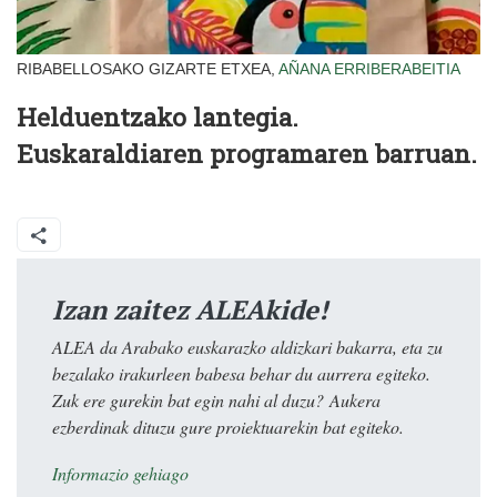
RIBABELLOSAKO GIZARTE ETXEA,
AÑANA
ERRIBERABEITIA
Helduentzako lantegia.
Euskaraldiaren programaren barruan.
Izan zaitez ALEAkide!
ALEA da Arabako euskarazko aldizkari bakarra, eta zu
bezalako irakurleen babesa behar du aurrera egiteko.
Zuk ere gurekin bat egin nahi al duzu? Aukera
ezberdinak dituzu gure proiektuarekin bat egiteko.
Informazio gehiago