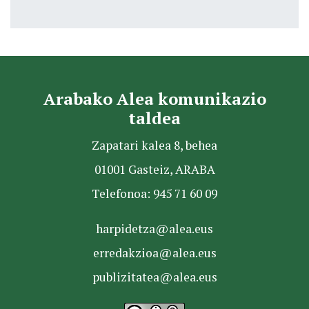
Arabako Alea komunikazio
taldea
Zapatari kalea 8, behea
01001 Gasteiz, ARABA
Telefonoa: 945 71 60 09
harpidetza@alea.eus
erredakzioa@alea.eus
publizitatea@alea.eus