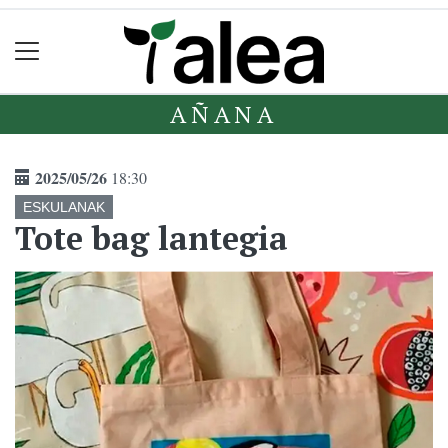
AÑANA
2025/05/26
18:30
ESKULANAK
Tote bag lantegia