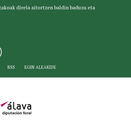
tzakoak direla aitortzen baldin baduzu eta
RSS
EGIN ALEAKIDE