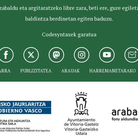
baldu eta argitaratzeko libre zara, beti ere, gure egile
baldintza berdinetan egiten baduzu.
Codesyntaxek garatua
ARRA
PUBLIZITATEA
ARAUAK
HARREMANETARAKO