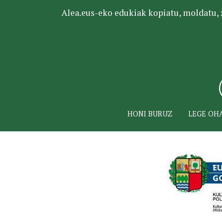
Alea.eus-eko edukiak kopiatu, moldatu, za
HONI BURUZ
LEGE OH