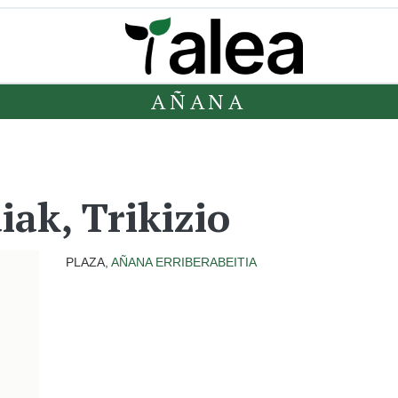
AÑANA
iak, Trikizio
PLAZA,
AÑANA
ERRIBERABEITIA