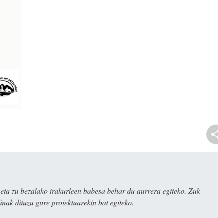
ta zu bezalako irakurleen babesa behar du aurrera egiteko. Zuk
nak dituzu gure proiektuarekin bat egiteko.