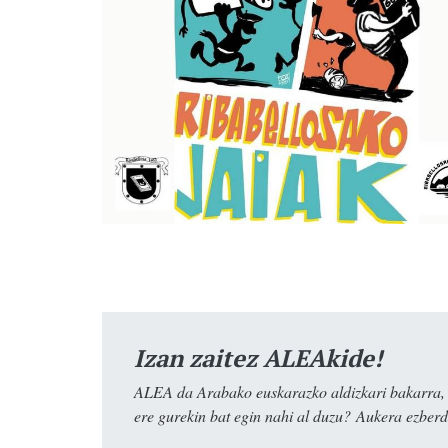
Izan zaitez ALEAkide!
ALEA da Arabako euskarazko aldizkari bakarra, e
ere gurekin bat egin nahi al duzu? Aukera ezberdi