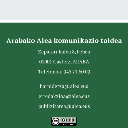
Arabako Alea komunikazio taldea
Zapatari kalea 8, behea
01001 Gasteiz, ARABA
Telefonoa: 945 71 60 09
harpidetza@alea.eus
erredakzioa@alea.eus
publizitatea@alea.eus