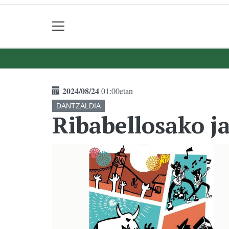
2024/08/24
01:00etan
DANTZALDIA
Ribabellosako ja