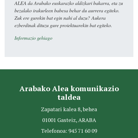
ALEA da Arabako euskarazko aldizkari bakarra, eta zu
bezalako irakurleen babesa behar du aurrera egiteko.
Zuk ere gurekin bat egin nahi al duzu? Aukera
ezberdinak dituzu gure proiektuarekin bat egiteko.
Informazio gehiago
Arabako Alea komunikazio
taldea
Zapatari kalea 8, behea
01001 Gasteiz, ARABA
Telefonoa: 945 71 60 09