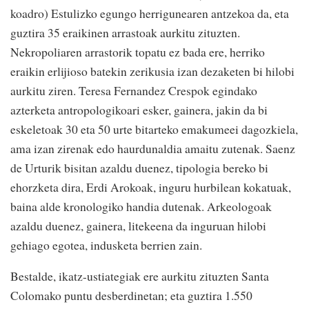
koadro) Estulizko egungo herrigunearen antzekoa da, eta
guztira 35 eraikinen arrastoak aurkitu zituzten.
Nekropoliaren arrastorik topatu ez bada ere, herriko
eraikin erlijioso batekin zerikusia izan dezaketen bi hilobi
aurkitu ziren. Teresa Fernandez Crespok egindako
azterketa antropologikoari esker, gainera, jakin da bi
eskeletoak 30 eta 50 urte bitarteko emakumeei dagozkiela,
ama izan zirenak edo haurdunaldia amaitu zutenak. Saenz
de Urturik bisitan azaldu duenez, tipologia bereko bi
ehorzketa dira, Erdi Arokoak, inguru hurbilean kokatuak,
baina alde kronologiko handia dutenak. Arkeologoak
azaldu duenez, gainera, litekeena da inguruan hilobi
gehiago egotea, indusketa berrien zain.
Bestalde, ikatz-ustiategiak ere aurkitu zituzten Santa
Colomako puntu desberdinetan; eta guztira 1.550