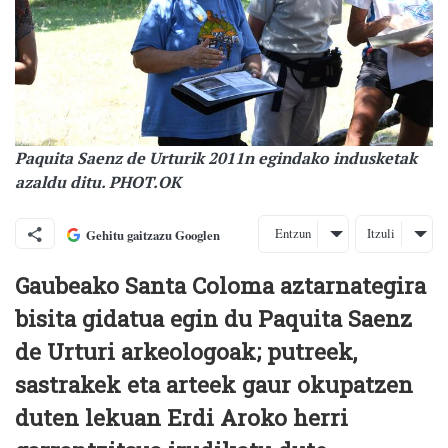
Paquita Saenz de Urturik 2011n egindako indusketak
azaldu ditu. PHOT.OK
Entzun
Itzuli
Gehitu gaitzazu Googlen
Gaubeako Santa Coloma aztarnategira
bisita gidatua egin du Paquita Saenz
de Urturi arkeologoak; putreek,
sastrakek eta arteek gaur okupatzen
duten lekuan Erdi Aroko herri