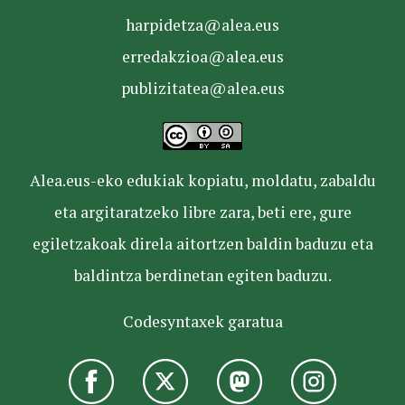
harpidetza@alea.eus
erredakzioa@alea.eus
publizitatea@alea.eus
Alea.eus-eko edukiak kopiatu, moldatu, zabaldu
eta argitaratzeko libre zara, beti ere, gure
egiletzakoak direla aitortzen baldin baduzu eta
baldintza berdinetan egiten baduzu.
Codesyntaxek garatua