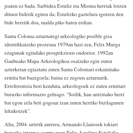
joaten ez bada. Sarbidea Estuliz eta Mioma herriak lotzen
dituen bidetik egiten da; Estulizko gaztelura igotzen den
bide beretik doa, malda piko baten erdian.
Santa Coloma aztarnategi arkeologiko posible gisa
identifikatzeko prozesua 1979an hasi zen, Felix Murga
ezagunak egindako prospekzioen ondorioz. 1992an
Gaubeako Mapa Arkeologikoa osatzeko egin zuten
azterketan egiaztatu zuten Santa Colomari eskainitako
ermita bat bazegoela; baina ez zegoen aztarnarik.
Erreferentzia hori kenduta, arkeologoek ez zuten ermitari
buruzko informazio gehiago. "Soilik, han antzinako herri
bat egon zela beti gogoan izan zuten herriko bizilagunen
lekukotzek".
Alta, 2004. urtetik aurrera, Armando Llanosek tokiari
buruzko interesa agertu zuen Felix Aguilera Estulizko