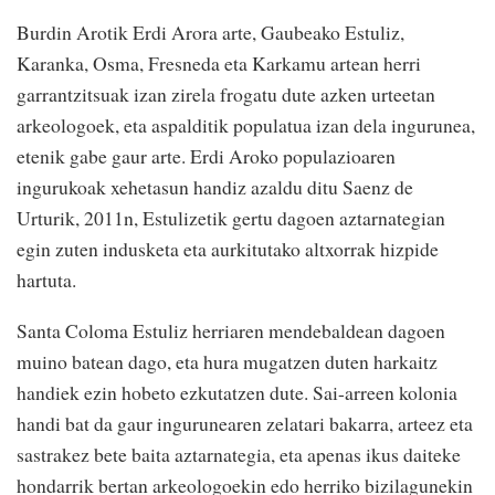
Burdin Arotik Erdi Arora arte, Gaubeako Estuliz,
Karanka, Osma, Fresneda eta Karkamu artean herri
garrantzitsuak izan zirela frogatu dute azken urteetan
arkeologoek, eta aspalditik populatua izan dela ingurunea,
etenik gabe gaur arte. Erdi Aroko populazioaren
ingurukoak xehetasun handiz azaldu ditu Saenz de
Urturik, 2011n, Estulizetik gertu dagoen aztarnategian
egin zuten indusketa eta aurkitutako altxorrak hizpide
hartuta.
Santa Coloma Estuliz herriaren mendebaldean dagoen
muino batean dago, eta hura mugatzen duten harkaitz
handiek ezin hobeto ezkutatzen dute. Sai-arreen kolonia
handi bat da gaur ingurunearen zelatari bakarra, arteez eta
sastrakez bete baita aztarnategia, eta apenas ikus daiteke
hondarrik bertan arkeologoekin edo herriko bizilagunekin