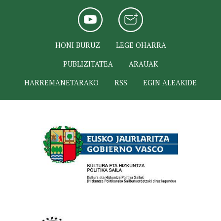
HONI BURUZ
LEGE OHARRA
PUBLIZITATEA
ARAUAK
HARREMANETARAKO
RSS
EGIN ALEAKIDE