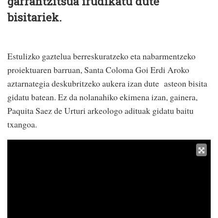
garrantzitsua irudikatu dute
bisitariek.
Estulizko gaztelua berreskuratzeko eta nabarmentzeko
proiektuaren barruan, Santa Coloma Goi Erdi Aroko
aztarnategia deskubritzeko aukera izan dute asteon bisita
gidatu batean. Ez da nolanahiko ekimena izan, gainera,
Paquita Saez de Urturi arkeologo adituak gidatu baitu
txangoa.