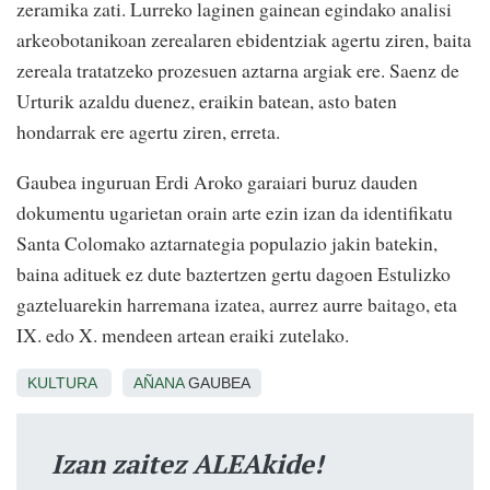
zeramika zati. Lurreko laginen gainean egindako analisi
arkeobotanikoan zerealaren ebidentziak agertu ziren, baita
zereala tratatzeko prozesuen aztarna argiak ere. Saenz de
Urturik azaldu duenez, eraikin batean, asto baten
hondarrak ere agertu ziren, erreta.
Gaubea inguruan Erdi Aroko garaiari buruz dauden
dokumentu ugarietan orain arte ezin izan da identifikatu
Santa Colomako aztarnategia populazio jakin batekin,
baina adituek ez dute baztertzen gertu dagoen Estulizko
gazteluarekin harremana izatea, aurrez aurre baitago, eta
IX. edo X. mendeen artean eraiki zutelako.
KULTURA
AÑANA
GAUBEA
Izan zaitez ALEAkide!