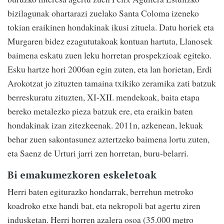
bizilagunak ohartarazi zuelako Santa Coloma izeneko
tokian eraikinen hondakinak ikusi zituela. Datu horiek eta
Murgaren bidez ezagututakoak kontuan hartuta, Llanosek
baimena eskatu zuen leku horretan prospekzioak egiteko.
Esku hartze hori 2006an egin zuten, eta lan horietan, Erdi
Arokotzat jo zituzten tamaina txikiko zeramika zati batzuk
berreskuratu zituzten, XI-XII. mendekoak, baita etapa
bereko metalezko pieza batzuk ere, eta eraikin baten
hondakinak izan zitezkeenak. 2011n, azkenean, lekuak
behar zuen sakontasunez aztertzeko baimena lortu zuten,
eta Saenz de Urturi jarri zen horretan, buru-belarri.
Bi emakumezkoren eskeletoak
Herri baten egiturazko hondarrak, berrehun metroko
koadroko etxe handi bat, eta nekropoli bat agertu ziren
indusketan. Herri horren azalera osoa (35.000 metro