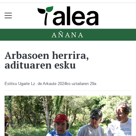
AÑANA
Arbasoen herrira,
adituaren esku
Estitxu Ugarte Lz. de Arkaute
2024ko uztailaren 29a