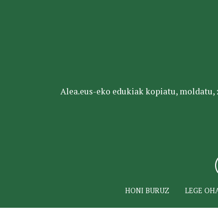
Alea.eus-eko edukiak kopiatu, moldatu, za
HONI BURUZ
LEGE OH