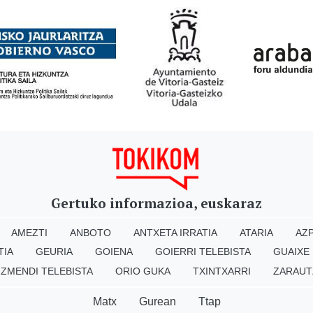
Gertuko informazioa, euskaraz
AMEZTI
ANBOTO
ANTXETA IRRATIA
ATARIA
AZP
TIA
GEURIA
GOIENA
GOIERRI TELEBISTA
GUAIXE
IZMENDI TELEBISTA
ORIO GUKA
TXINTXARRI
ZARAUT
Matx
Gurean
Ttap