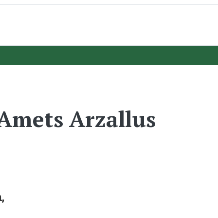
Amets Arzallus
,