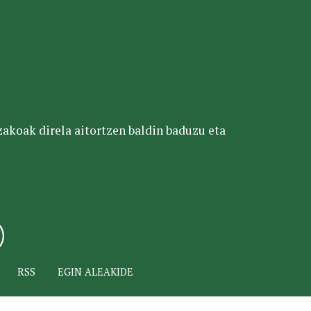
tzakoak direla aitortzen baldin baduzu eta
RSS
EGIN ALEAKIDE