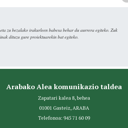
ta zu bezalako irakurleen babesa behar du aurrera egiteko. Zuk
nak dituzu gure proiektuarekin bat egiteko.
Arabako Alea komunikazio taldea
Zapatari kalea 8, behea
01001 Gasteiz, ARABA
Telefonoa: 945 71 60 09