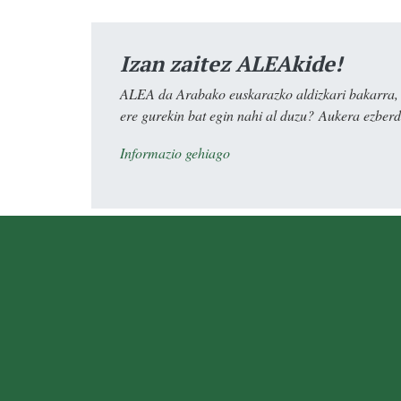
Izan zaitez ALEAkide!
ALEA da Arabako euskarazko aldizkari bakarra, e
ere gurekin bat egin nahi al duzu? Aukera ezberdi
Informazio gehiago