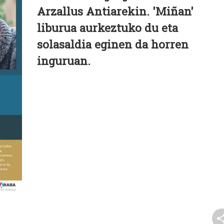
Arzallus Antiarekin. 'Miñan'
liburua aurkeztuko du eta
solasaldia eginen da horren
inguruan.