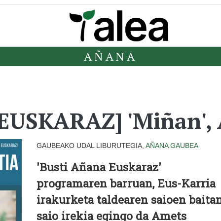
AÑANA
USKARAZ] 'Miñan', 
GAUBEAKO UDAL LIBURUTEGIA,
AÑANA
GAUBEA
'Busti Añana Euskaraz'
programaren barruan, Eus-Karria
irakurketa taldearen saioen baitan
saio irekia egingo da Amets