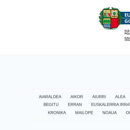
AIARALDEA
AIKOR
AIURRI
ALEA
BEGITU
ERRAN
EUSKALERRIA IRRA
KRONIKA
MAILOPE
NOAUA
O