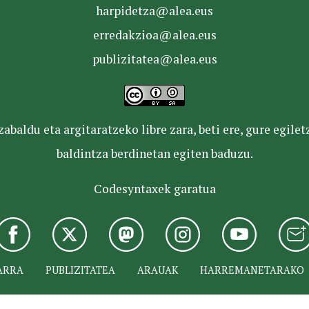
harpidetza@alea.eus
erredakzioa@alea.eus
publizitatea@alea.eus
baldu eta argitaratzeko libre zara, beti ere, gure egile
baldintza berdinetan egiten baduzu.
Codesyntaxek garatua
ARRA
PUBLIZITATEA
ARAUAK
HARREMANETARAKO