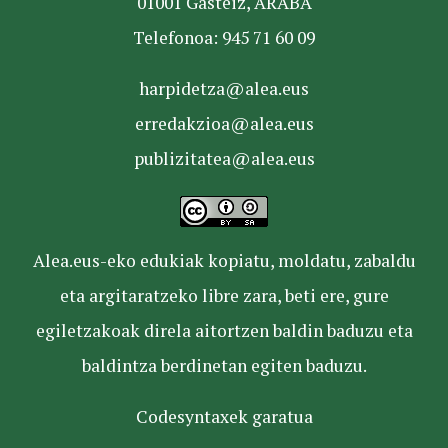
01001 Gasteiz, ARABA
Telefonoa: 945 71 60 09
harpidetza@alea.eus
erredakzioa@alea.eus
publizitatea@alea.eus
Alea.eus-eko edukiak kopiatu, moldatu, zabaldu
eta argitaratzeko libre zara, beti ere, gure
egiletzakoak direla aitortzen baldin baduzu eta
baldintza berdinetan egiten baduzu.
Codesyntaxek garatua