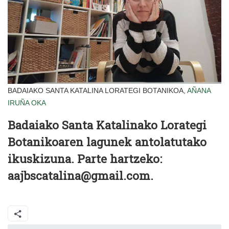
BADAIAKO SANTA KATALINA LORATEGI BOTANIKOA,
AÑANA
IRUÑA OKA
Badaiako Santa Katalinako Lorategi
Botanikoaren lagunek antolatutako
ikuskizuna. Parte hartzeko:
aajbscatalina@gmail.com.