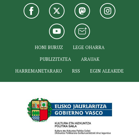
HONI BURUZ
LEGE OHARRA
PUBLIZITATEA
ARAUAK
HARREMANETARAKO
RSS
EGIN ALEAKIDE