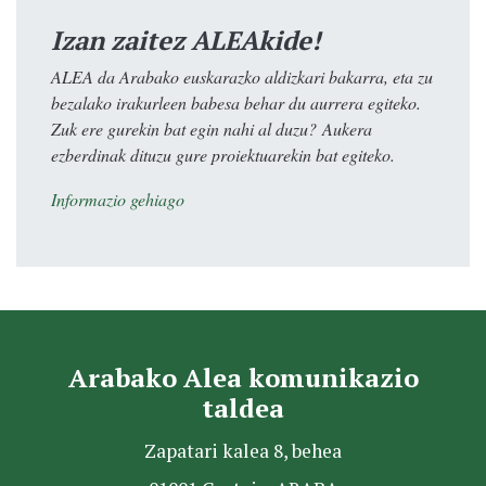
Izan zaitez ALEAkide!
ALEA da Arabako euskarazko aldizkari bakarra, eta zu
bezalako irakurleen babesa behar du aurrera egiteko.
Zuk ere gurekin bat egin nahi al duzu? Aukera
ezberdinak dituzu gure proiektuarekin bat egiteko.
Informazio gehiago
Arabako Alea komunikazio
taldea
Zapatari kalea 8, behea