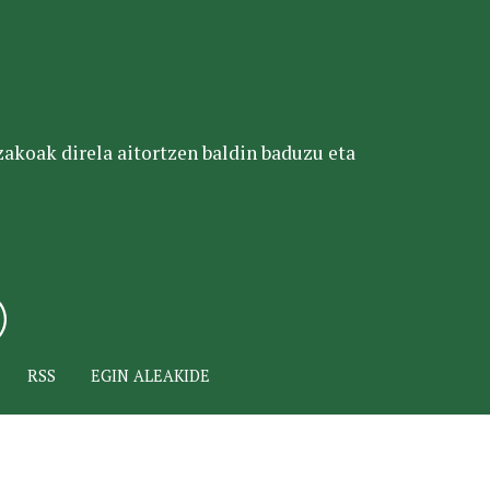
tzakoak direla aitortzen baldin baduzu eta
RSS
EGIN ALEAKIDE