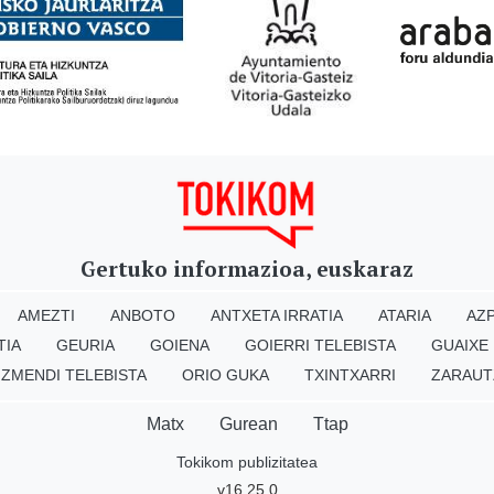
Gertuko informazioa, euskaraz
AMEZTI
ANBOTO
ANTXETA IRRATIA
ATARIA
AZP
TIA
GEURIA
GOIENA
GOIERRI TELEBISTA
GUAIXE
IZMENDI TELEBISTA
ORIO GUKA
TXINTXARRI
ZARAUT
Matx
Gurean
Ttap
Tokikom publizitatea
v16.25.0