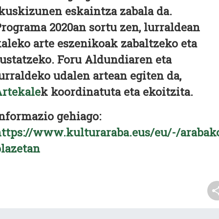
kuskizunen eskaintza zabala da.
rograma 2020an sortu zen, lurraldean
aleko arte eszenikoak zabaltzeko eta
ustatzeko. Foru Aldundiaren eta
urraldeko udalen artean egiten da,
rtekale
k koordinatuta eta ekoitzita.
nformazio gehiago:
ttps://www.kulturaraba.eus/eu/-/arabak
lazetan