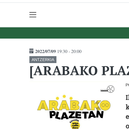
2022/07/09
19:30 - 20:00
ANTZERKIA
[ARABAKO PLAZE
P
I
k
e
o