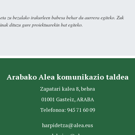
ta zu bezalako irakurleen babesa behar du aurrera egiteko. Zuk
nak dituzu gure proiektuarekin bat egiteko.
Arabako Alea komunikazio taldea
Zapatari kalea 8, behea
01001 Gasteiz, ARABA
Telefonoa: 945 71 60 09
harpidetza@alea.eus