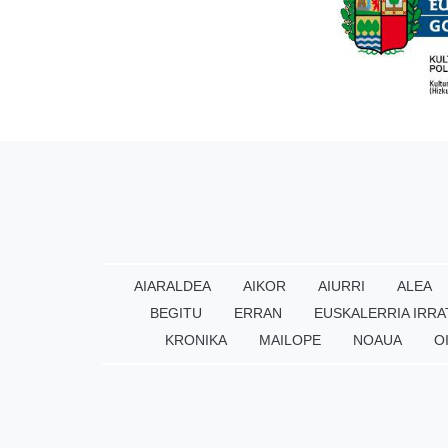
AIARALDEA
AIKOR
AIURRI
ALEA
BEGITU
ERRAN
EUSKALERRIA IRRA
KRONIKA
MAILOPE
NOAUA
O