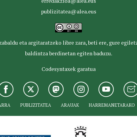
erredakzioa@alea.eus
publizitatea@alea.eus
baldu eta argitaratzeko libre zara, beti ere, gure egile
baldintza berdinetan egiten baduzu.
Codesyntaxek garatua
ARRA
PUBLIZITATEA
ARAUAK
HARREMANETARAKO