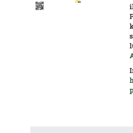
i
P
k
s
l
A
I
h
p