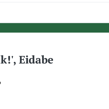
!', Eidabe
o