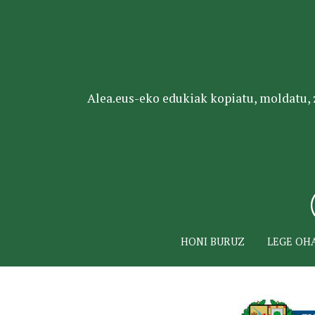
Alea.eus-eko edukiak kopiatu, moldatu, za
HONI BURUZ
LEGE OH