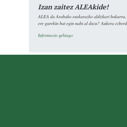
Izan zaitez ALEAkide!
ALEA da Arabako euskarazko aldizkari bakarra, e
ere gurekin bat egin nahi al duzu? Aukera ezberdi
Informazio gehiago