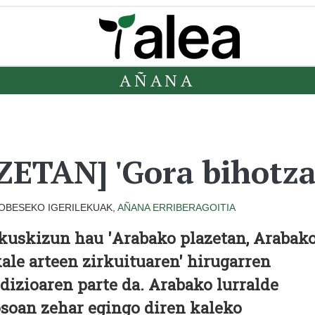
AÑANA
TAN] 'Gora bihotzak
OBESEKO IGERILEKUAK,
AÑANA
ERRIBERAGOITIA
kuskizun hau '
Arabako plazetan, Arabak
ale arteen zirkuituaren'
hirugarren
dizioaren parte da. Arabako lurralde
soan zehar egingo diren kaleko