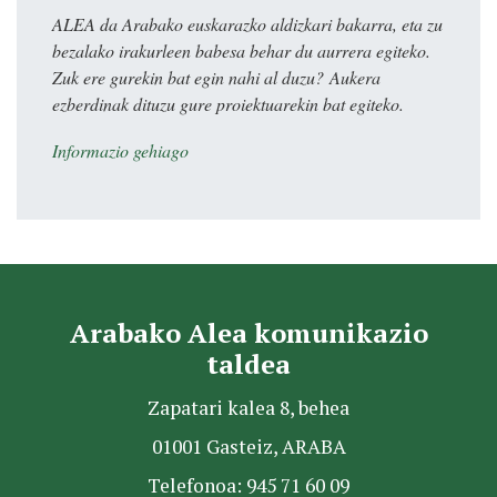
ALEA da Arabako euskarazko aldizkari bakarra, eta zu
bezalako irakurleen babesa behar du aurrera egiteko.
Zuk ere gurekin bat egin nahi al duzu? Aukera
ezberdinak dituzu gure proiektuarekin bat egiteko.
Informazio gehiago
Arabako Alea komunikazio
taldea
Zapatari kalea 8, behea
01001 Gasteiz, ARABA
Telefonoa: 945 71 60 09