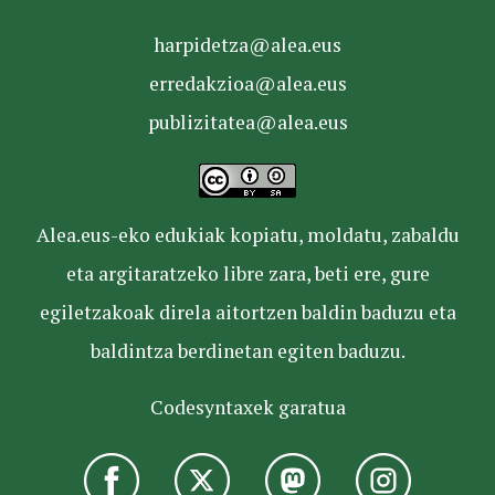
harpidetza@alea.eus
erredakzioa@alea.eus
publizitatea@alea.eus
Alea.eus-eko edukiak kopiatu, moldatu, zabaldu
eta argitaratzeko libre zara, beti ere, gure
egiletzakoak direla aitortzen baldin baduzu eta
baldintza berdinetan egiten baduzu.
Codesyntaxek garatua