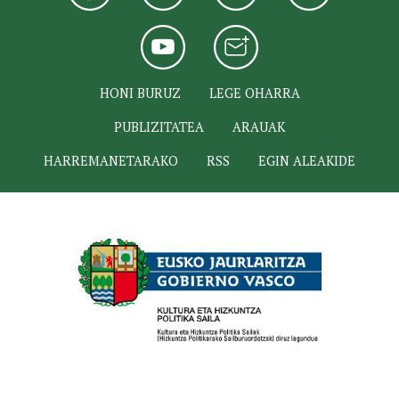
HONI BURUZ
LEGE OHARRA
PUBLIZITATEA
ARAUAK
HARREMANETARAKO
RSS
EGIN ALEAKIDE