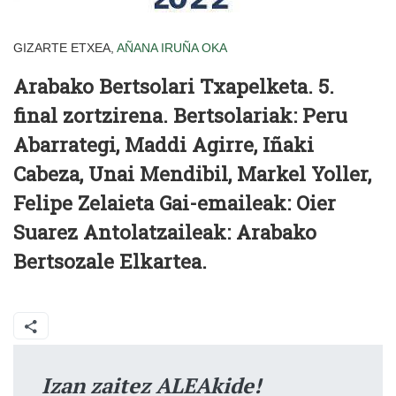
GIZARTE ETXEA,
AÑANA
IRUÑA OKA
Arabako Bertsolari Txapelketa. 5.
final zortzirena.
Bertsolariak:
Peru
Abarrategi, Maddi Agirre, Iñaki
Cabeza, Unai Mendibil, Markel Yoller,
Felipe Zelaieta
Gai-emaileak:
Oier
Suarez
Antolatzaileak:
Arabako
Bertsozale Elkartea.
Izan zaitez ALEAkide!