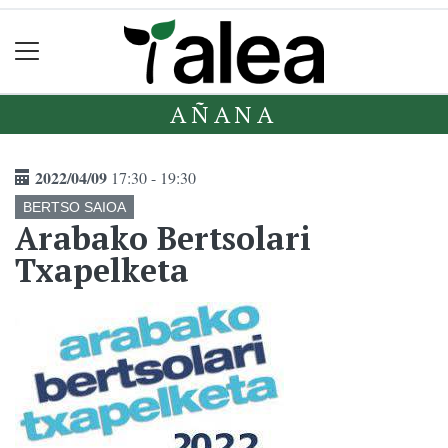
AÑANA
2022/04/09
17:30 - 19:30
BERTSO SAIOA
Arabako Bertsolari
Txapelketa