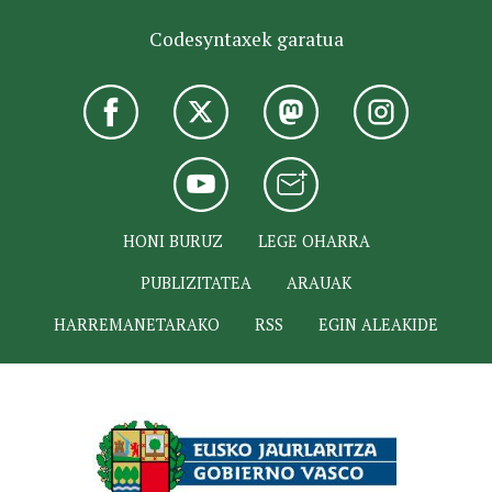
Codesyntaxek garatua
HONI BURUZ
LEGE OHARRA
PUBLIZITATEA
ARAUAK
HARREMANETARAKO
RSS
EGIN ALEAKIDE