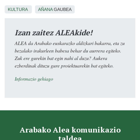
KULTURA
AÑANA
GAUBEA
Izan zaitez ALEAkide!
ALEA da Arabako euskarazko aldizkari bakarra, eta zu
bezalako irakurleen babesa behar du aurrera egiteko.
Zuk ere gurekin bat egin nahi al duzu? Aukera
ezberdinak dituzu gure proiektuarekin bat egiteko.
Informazio gehiago
Arabako Alea komunikazio
taldea