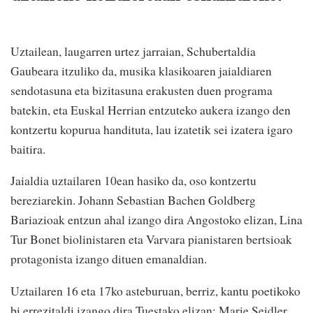
Uztailean, laugarren urtez jarraian, Schubertaldia
Gaubeara itzuliko da, musika klasikoaren jaialdiaren
sendotasuna eta bizitasuna erakusten duen programa
batekin, eta Euskal Herrian entzuteko aukera izango den
kontzertu kopurua handituta, lau izatetik sei izatera igaro
baitira.
Jaialdia uztailaren 10ean hasiko da, oso kontzertu
bereziarekin. Johann Sebastian Bachen Goldberg
Bariazioak entzun ahal izango dira Angostoko elizan, Lina
Tur Bonet biolinistaren eta Varvara pianistaren bertsioak
protagonista izango dituen emanaldian.
Uztailaren 16 eta 17ko asteburuan, berriz, kantu poetikoko
bi errezitaldi izango dira Tuestako elizan: Marie Seidler