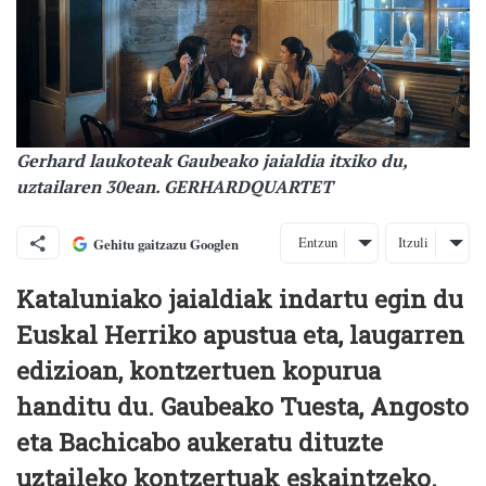
Gerhard laukoteak Gaubeako jaialdia itxiko du,
uztailaren 30ean. GERHARDQUARTET
Entzun
Itzuli
Gehitu gaitzazu Googlen
Kataluniako jaialdiak indartu egin du
Euskal Herriko apustua eta, laugarren
edizioan, kontzertuen kopurua
handitu du. Gaubeako Tuesta, Angosto
eta Bachicabo aukeratu dituzte
uztaileko kontzertuak eskaintzeko.