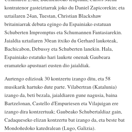
kontratenor gasteiztarrak joko du Daniel Zapicorekin; eta
uztailaren 24an, Tuestan, Christian Blackshaw
britainiarrak debuta egingo du Espainiako estatuan
Schuberten Impromptus eta Schumannen Fantasiarekin.
Jaialdia uztailaren 30ean itxiko du Gerhard laukoteak,
Bachicabon, Debussy eta Schuberten lanekin. Hala,
Espainiako estatuko hari laukote onenak Gaubeara
eramateko apustuari eusten dio jaialdiak.
Aurtengo edizioak 30 kontzertu izango ditu, eta 58
musikarik hartuko dute parte. Vilabertran (Katalunia)
izango da, beti bezala, jaialdiaren gune nagusia, baina
Bartzelonan, Castello d'Empuriesen eta Vilajuigan ere
izango dira kontzertuak; Gaubeako Schubertaldiaz gain,
Cadaqueseko elizan kontzertu bat izango da, eta beste bat
Mondoñedoko katedralean (Lugo, Galizia).