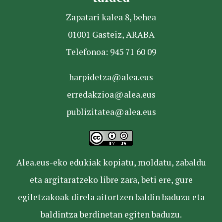
Zapatari kalea 8, behea
01001 Gasteiz, ARABA
Telefonoa: 945 71 60 09
harpidetza@alea.eus
erredakzioa@alea.eus
publizitatea@alea.eus
Alea.eus-eko edukiak kopiatu, moldatu, zabaldu
eta argitaratzeko libre zara, beti ere, gure
egiletzakoak direla aitortzen baldin baduzu eta
baldintza berdinetan egiten baduzu.