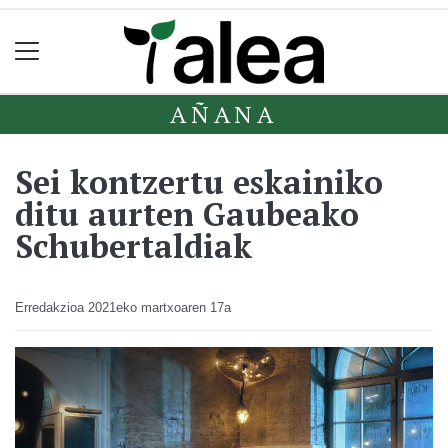
AÑANA
Sei kontzertu eskainiko
ditu aurten Gaubeako
Schubertaldiak
Erredakzioa
2021eko martxoaren 17a