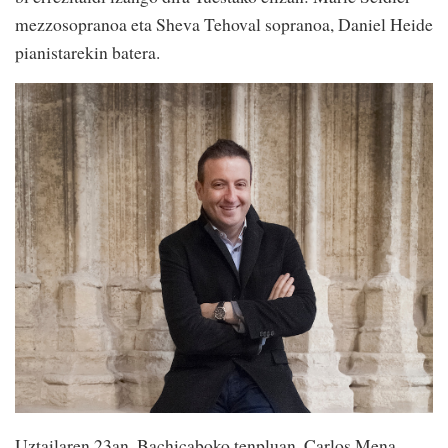
mezzosopranoa eta Sheva Tehoval sopranoa, Daniel Heide
pianistarekin batera.
Uztailaren 23an, Bachicaboko tenpluan, Carlos Mena