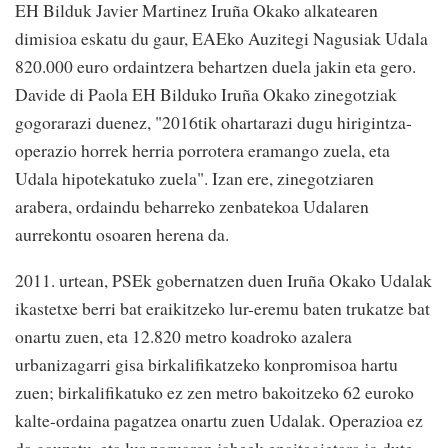
EH Bilduk Javier Martinez Iruña Okako alkatearen
dimisioa eskatu du gaur, EAEko Auzitegi Nagusiak Udala
820.000 euro ordaintzera behartzen duela jakin eta gero.
Davide di Paola EH Bilduko Iruña Okako zinegotziak
gogorarazi duenez, "2016tik ohartarazi dugu hirigintza-
operazio horrek herria porrotera eramango zuela, eta
Udala hipotekatuko zuela". Izan ere, zinegotziaren
arabera, ordaindu beharreko zenbatekoa Udalaren
aurrekontu osoaren herena da.
2011. urtean, PSEk gobernatzen duen Iruña Okako Udalak
ikastetxe berri bat eraikitzeko lur-eremu baten trukatze bat
onartu zuen, eta 12.820 metro koadroko azalera
urbanizagarri gisa birkalifikatzeko konpromisoa hartu
zuen; birkalifikatuko ez zen metro bakoitzeko 62 euroko
kalte-ordaina pagatzea onartu zuen Udalak. Operazioa ez
da gauzatu, eta lur-zoruaren jabeek epaitegietara jo dute,