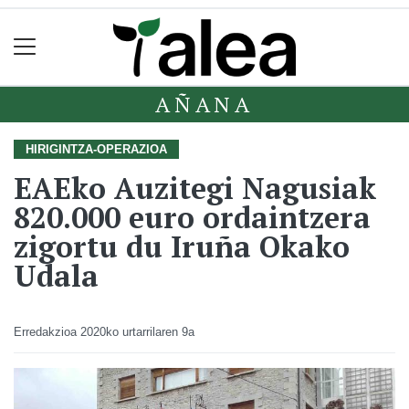
AÑANA
HIRIGINTZA-OPERAZIOA
EAEko Auzitegi Nagusiak
820.000 euro ordaintzera
zigortu du Iruña Okako
Udala
Erredakzioa
2020ko urtarrilaren 9a