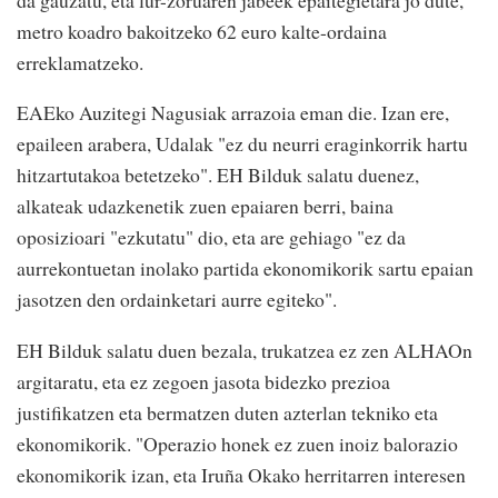
metro koadro bakoitzeko 62 euro kalte-ordaina
erreklamatzeko.
EAEko Auzitegi Nagusiak arrazoia eman die. Izan ere,
epaileen arabera, Udalak "ez du neurri eraginkorrik hartu
hitzartutakoa betetzeko". EH Bilduk salatu duenez,
alkateak udazkenetik zuen epaiaren berri, baina
oposizioari "ezkutatu" dio, eta are gehiago "ez da
aurrekontuetan inolako partida ekonomikorik sartu epaian
jasotzen den ordainketari aurre egiteko".
EH Bilduk salatu duen bezala, trukatzea ez zen ALHAOn
argitaratu, eta ez zegoen jasota bidezko prezioa
justifikatzen eta bermatzen duten azterlan tekniko eta
ekonomikorik. "Operazio honek ez zuen inoiz balorazio
ekonomikorik izan, eta Iruña Okako herritarren interesen