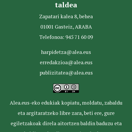
taldea
Zapatari kalea 8, behea
01001 Gasteiz, ARABA
Telefonoa: 945 71 60 09
harpidetza@alea.eus
erredakzioa@alea.eus
publizitatea@alea.eus
Alea.eus-eko edukiak kopiatu, moldatu, zabaldu
eta argitaratzeko libre zara, beti ere, gure
egiletzakoak direla aitortzen baldin baduzu eta