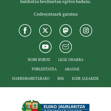
baldintza berdinetan egiten baduzu.
Codesyntaxek garatua
HONI BURUZ
LEGE OHARRA
PUBLIZITATEA
ARAUAK
HARREMANETARAKO
RSS
EGIN ALEAKIDE