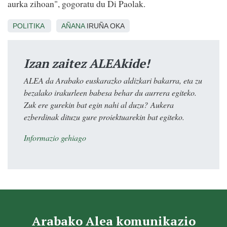
aurka zihoan", gogoratu du Di Paolak.
POLITIKA
AÑANA
IRUÑA OKA
Izan zaitez ALEAkide!
ALEA da Arabako euskarazko aldizkari bakarra, eta zu
bezalako irakurleen babesa behar du aurrera egiteko.
Zuk ere gurekin bat egin nahi al duzu? Aukera
ezberdinak dituzu gure proiektuarekin bat egiteko.
Informazio gehiago
Arabako Alea komunikazio