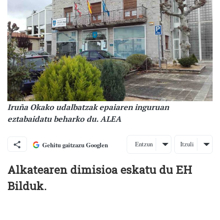
Iruña Okako udalbatzak epaiaren inguruan
eztabaidatu beharko du. ALEA
Entzun
Itzuli
Gehitu gaitzazu Googlen
Alkatearen dimisioa eskatu du EH
Bilduk.