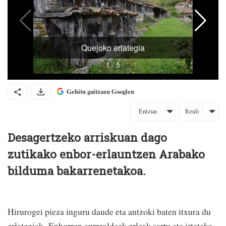
Gehitu gaitzazu Googlen
Entzun
Itzuli
Desagertzeko arriskuan dago
zutikako enbor-erlauntzen Arabako
bilduma bakarrenetakoa.
Hirurogei pieza inguru daude eta antzoki baten itxura du
erlategiak. Enborren aurrealdeek erleak sartu eta irteteko