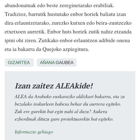
abandonatuak edo beste zereginetarako erabiliak.
Tradizioz, barrutik hustutako enbor horiek baliatu izan
dira erlauntzetarako, zurezko kutxen edo beira-zuntzezko
etxetxoen aurretik. Enbor huts horiek zutik nahiz etzanda
ipini ohi ziren. Zutikako enbor-erlauntzen adibide onena
eta ia bakarra da Quejoko azpiegitura.
GIZARTEA
AÑANA
GAUBEA
Izan zaitez ALEAkide!
ALEA da Arabako euskarazko aldizkari bakarra, eta zu
bezalako irakurleen babesa behar du aurrera egiteko.
Zuk ere gurekin bat egin nahi al duzu? Aukera
ezberdinak dituzu gure proiektuarekin bat egiteko.
Informazio gehiago