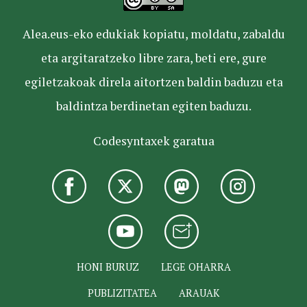
Alea.eus-eko edukiak kopiatu, moldatu, zabaldu
eta argitaratzeko libre zara, beti ere, gure
egiletzakoak direla aitortzen baldin baduzu eta
baldintza berdinetan egiten baduzu.
Codesyntaxek garatua
HONI BURUZ
LEGE OHARRA
PUBLIZITATEA
ARAUAK