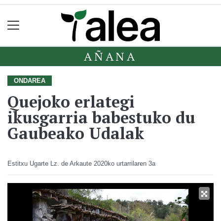
AÑANA
ONDAREA
Quejoko erlategi
ikusgarria babestuko du
Gaubeako Udalak
Estitxu Ugarte Lz. de Arkaute
2020ko urtarrilaren 3a