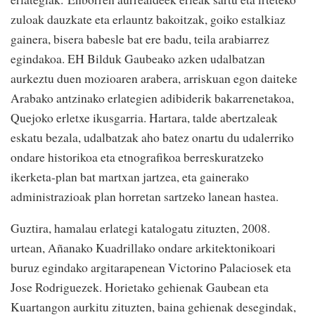
zuloak dauzkate eta erlauntz bakoitzak, goiko estalkiaz
gainera, bisera babesle bat ere badu, teila arabiarrez
egindakoa. EH Bilduk Gaubeako azken udalbatzan
aurkeztu duen mozioaren arabera, arriskuan egon daiteke
Arabako antzinako erlategien adibiderik bakarrenetakoa,
Quejoko erletxe ikusgarria. Hartara, talde abertzaleak
eskatu bezala, udalbatzak aho batez onartu du udalerriko
ondare historikoa eta etnografikoa berreskuratzeko
ikerketa-plan bat martxan jartzea, eta gainerako
administrazioak plan horretan sartzeko lanean hastea.
Guztira, hamalau erlategi katalogatu zituzten, 2008.
urtean, Añanako Kuadrillako ondare arkitektonikoari
buruz egindako argitarapenean Victorino Palaciosek eta
Jose Rodriguezek. Horietako gehienak Gaubean eta
Kuartangon aurkitu zituzten, baina gehienak desegindak,