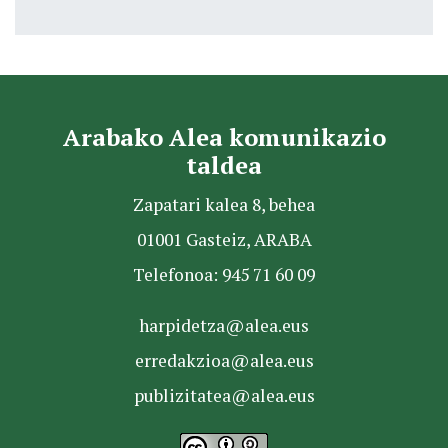
Arabako Alea komunikazio
taldea
Zapatari kalea 8, behea
01001 Gasteiz, ARABA
Telefonoa: 945 71 60 09
harpidetza@alea.eus
erredakzioa@alea.eus
publizitatea@alea.eus