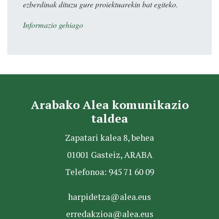
ezberdinak dituzu gure proiektuarekin bat egiteko.
Informazio gehiago
Arabako Alea komunikazio
taldea
Zapatari kalea 8, behea
01001 Gasteiz, ARABA
Telefonoa: 945 71 60 09
harpidetza@alea.eus
erredakzioa@alea.eus