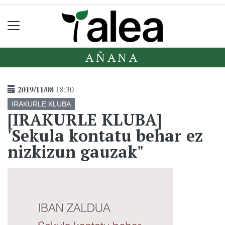
AÑANA
2019/11/08
18:30
IRAKURLE KLUBA
[IRAKURLE KLUBA]
'Sekula kontatu behar ez
nizkizun gauzak"