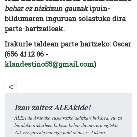
behar ez nizkizun gauzak
ipuin-
bildumaren inguruan solastuko dira
parte-hartzaileak.
Irakurle taldean parte hartzeko: Oscar
(656 41 12 86 -
klandestino55@gmail.com
)
Izan zaitez ALEAkide!
ALEA da Arabako euskarazko aldizkari bakarra, eta zu
bezalako irakurleen babesa behar du aurrera egiteko.
Zuk ere gurekin bat egin nahi al duzu? Aukera