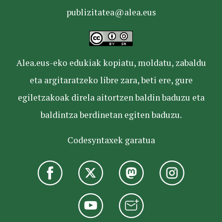
publizitatea@alea.eus
Alea.eus-eko edukiak kopiatu, moldatu, zabaldu
eta argitaratzeko libre zara, beti ere, gure
egiletzakoak direla aitortzen baldin baduzu eta
baldintza berdinetan egiten baduzu.
Codesyntaxek garatua