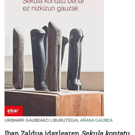
URIBARRI GAUBEAKO LIBURUTEGIA,
AÑANA
GAUBEA
Iban Zaldua idazlearen
Sekula kontatu