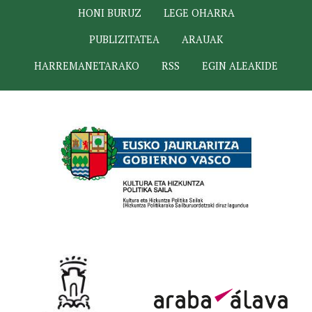
HONI BURUZ
LEGE OHARRA
PUBLIZITATEA
ARAUAK
HARREMANETARAKO
RSS
EGIN ALEAKIDE