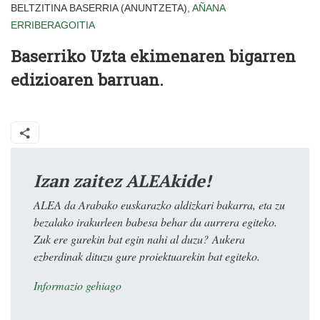
BELTZITINA BASERRIA (ANUNTZETA),
AÑANA
ERRIBERAGOITIA
Baserriko Uzta ekimenaren bigarren
edizioaren barruan.
Izan zaitez ALEAkide!
ALEA da Arabako euskarazko aldizkari bakarra, eta zu
bezalako irakurleen babesa behar du aurrera egiteko.
Zuk ere gurekin bat egin nahi al duzu? Aukera
ezberdinak dituzu gure proiektuarekin bat egiteko.
Informazio gehiago