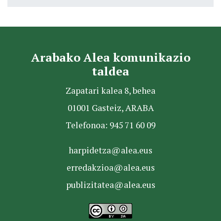
Arabako Alea komunikazio
taldea
Zapatari kalea 8, behea
01001 Gasteiz, ARABA
Telefonoa: 945 71 60 09
harpidetza@alea.eus
erredakzioa@alea.eus
publizitatea@alea.eus