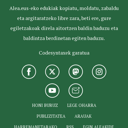
Alea.eus-eko edukiak kopiatu, moldatu, zabaldu
eta argitaratzeko libre zara, beti ere, gure
egiletzakoak direla aitortzen baldin baduzu eta
baldintza berdinetan egiten baduzu.
Codesyntaxek garatua
HONI BURUZ
LEGE OHARRA
PUBLIZITATEA
ARAUAK
HARREMANETARAKO
RSS
EGIN ALEAKIDE