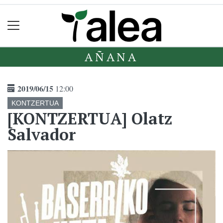
AÑANA
2019/06/15
12:00
KONTZERTUA
[KONTZERTUA] Olatz
Salvador