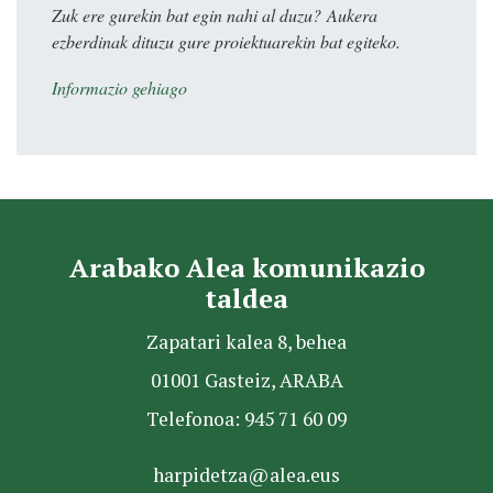
Zuk ere gurekin bat egin nahi al duzu? Aukera
ezberdinak dituzu gure proiektuarekin bat egiteko.
Informazio gehiago
Arabako Alea komunikazio
taldea
Zapatari kalea 8, behea
01001 Gasteiz, ARABA
Telefonoa: 945 71 60 09
harpidetza@alea.eus