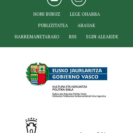
HONI BURUZ
LEGE OHARRA
PUBLIZITATEA
ARAUAK
HARREMANETARAKO
RSS
EGIN ALEAKIDE