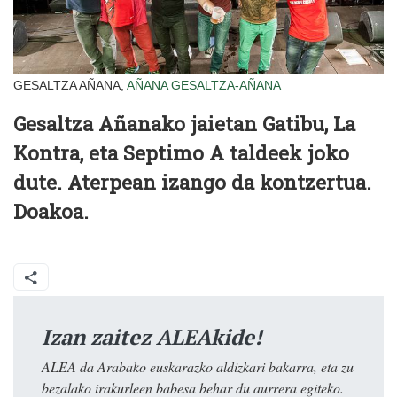
GESALTZA AÑANA,
AÑANA
GESALTZA-AÑANA
Gesaltza Añanako jaietan Gatibu, La
Kontra, eta Septimo A taldeek joko
dute. Aterpean izango da kontzertua.
Doakoa.
Izan zaitez ALEAkide!
ALEA da Arabako euskarazko aldizkari bakarra, eta zu
bezalako irakurleen babesa behar du aurrera egiteko.