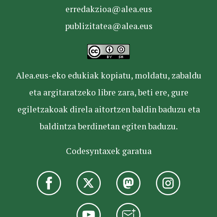
erredakzioa@alea.eus
publizitatea@alea.eus
Alea.eus-eko edukiak kopiatu, moldatu, zabaldu
eta argitaratzeko libre zara, beti ere, gure
egiletzakoak direla aitortzen baldin baduzu eta
baldintza berdinetan egiten baduzu.
Codesyntaxek garatua