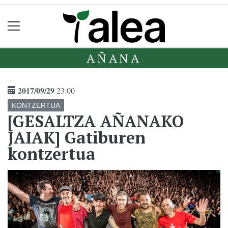
AÑANA
2017/09/29
23:00
KONTZERTUA
[GESALTZA AÑANAKO
JAIAK] Gatiburen
kontzertua