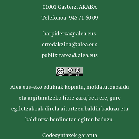
01001 Gasteiz, ARABA
Telefonoa: 945 71 60 09
harpidetza@alea.eus
erredakzioa@alea.eus
publizitatea@alea.eus
Alea.eus-eko edukiak kopiatu, moldatu, zabaldu
eta argitaratzeko libre zara, beti ere, gure
egiletzakoak direla aitortzen baldin baduzu eta
baldintza berdinetan egiten baduzu.
Codesyntaxek garatua