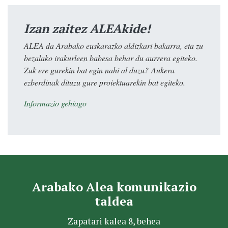
Izan zaitez ALEAkide!
ALEA da Arabako euskarazko aldizkari bakarra, eta zu
bezalako irakurleen babesa behar du aurrera egiteko.
Zuk ere gurekin bat egin nahi al duzu? Aukera
ezberdinak dituzu gure proiektuarekin bat egiteko.
Informazio gehiago
Arabako Alea komunikazio
taldea
Zapatari kalea 8, behea