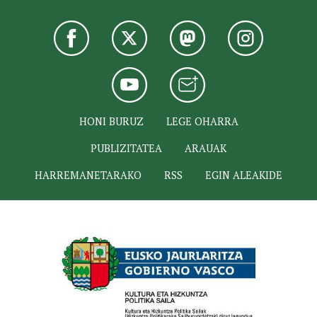
HONI BURUZ
LEGE OHARRA
PUBLIZITATEA
ARAUAK
HARREMANETARAKO
RSS
EGIN ALEAKIDE