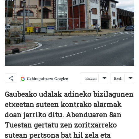
Entzun
Itzuli
Gehitu gaitzazu Googlen
Gaubeako udalak adineko bizilagunen
etxeetan suteen kontrako alarmak
doan jarriko ditu. Abenduaren 8an
Tuestan gertatu zen zoritxarreko
sutean pertsona bat hil zela eta