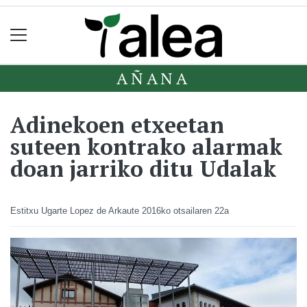
AÑANA
Adinekoen etxeetan
suteen kontrako alarmak
doan jarriko ditu Udalak
Estitxu Ugarte Lopez de Arkaute
2016ko otsailaren 22a