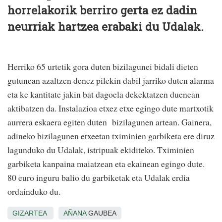
horrelakorik berriro gerta ez dadin
neurriak hartzea erabaki du Udalak.
Herriko 65 urtetik gora duten bizilagunei bidali dieten
gutunean azaltzen denez pilekin dabil jarriko duten alarma
eta ke kantitate jakin bat dagoela dekektatzen duenean
aktibatzen da. Instalazioa etxez etxe egingo dute martxotik
aurrera eskaera egiten duten bizilagunen artean. Gainera,
adineko bizilagunen etxeetan tximinien garbiketa ere diruz
lagunduko du Udalak, istripuak ekiditeko. Tximinien
garbiketa kanpaina maiatzean eta ekainean egingo dute.
80 euro inguru balio du garbiketak eta Udalak erdia
ordainduko du.
GIZARTEA
AÑANA
GAUBEA