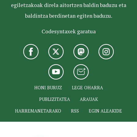
egiletzakoak direla aitortzen baldin baduzu eta
baldintza berdinetan egiten baduzu.
Codesyntaxek garatua
HONI BURUZ
LEGE OHARRA
PUBLIZITATEA
ARAUAK
HARREMANETARAKO
RSS
EGIN ALEAKIDE