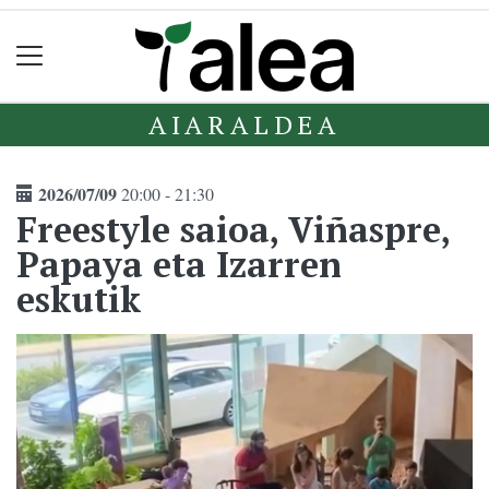
AIARALDEA
2026/07/09
20:00 - 21:30
Freestyle saioa, Viñaspre,
Papaya eta Izarren
eskutik