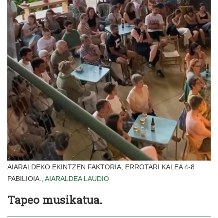
AIARALDEKO EKINTZEN FAKTORIA, ERROTARI KALEA 4-8
PABILIOIA.,
AIARALDEA
LAUDIO
Tapeo musikatua.