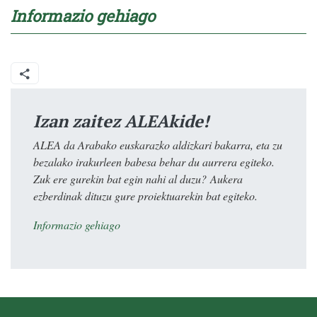
Informazio gehiago
Izan zaitez ALEAkide!
ALEA da Arabako euskarazko aldizkari bakarra, eta zu
bezalako irakurleen babesa behar du aurrera egiteko.
Zuk ere gurekin bat egin nahi al duzu? Aukera
ezberdinak dituzu gure proiektuarekin bat egiteko.
Informazio gehiago