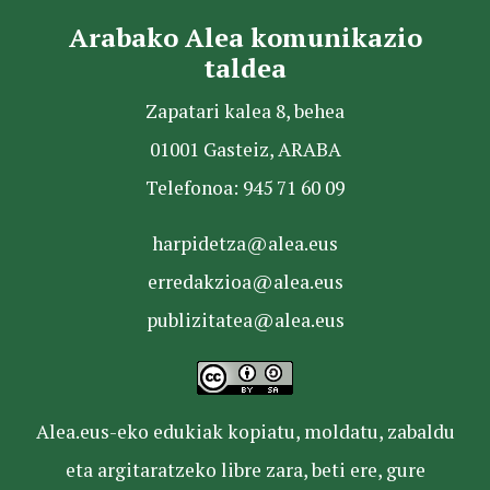
Arabako Alea komunikazio
taldea
Zapatari kalea 8, behea
01001 Gasteiz, ARABA
Telefonoa: 945 71 60 09
harpidetza@alea.eus
erredakzioa@alea.eus
publizitatea@alea.eus
Alea.eus-eko edukiak kopiatu, moldatu, zabaldu
eta argitaratzeko libre zara, beti ere, gure