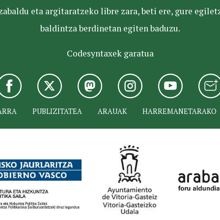
baldu eta argitaratzeko libre zara, beti ere, gure egile
baldintza berdinetan egiten baduzu.
Codesyntaxek garatua
ARRA
PUBLIZITATEA
ARAUAK
HARREMANETARAKO