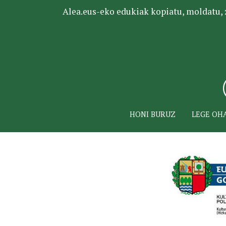
Alea.eus-eko edukiak kopiatu, moldatu, za
HONI BURUZ
LEGE OH