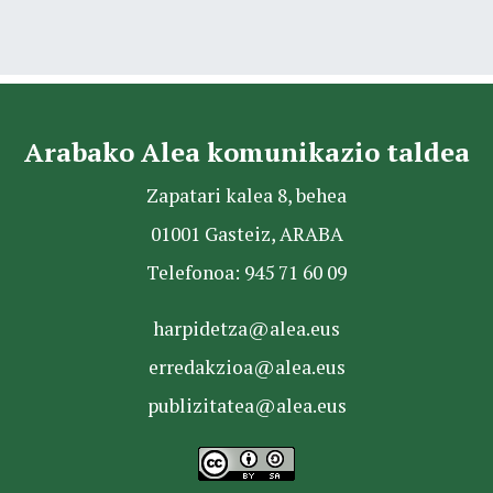
Arabako Alea komunikazio taldea
Zapatari kalea 8, behea
01001 Gasteiz, ARABA
Telefonoa: 945 71 60 09
harpidetza@alea.eus
erredakzioa@alea.eus
publizitatea@alea.eus