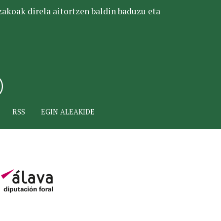
tzakoak direla aitortzen baldin baduzu eta
RSS
EGIN ALEAKIDE