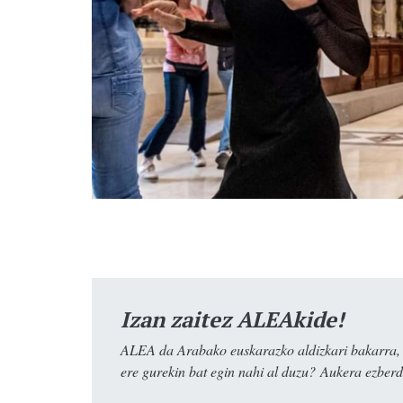
Izan zaitez ALEAkide!
ALEA da Arabako euskarazko aldizkari bakarra, e
ere gurekin bat egin nahi al duzu? Aukera ezberdi