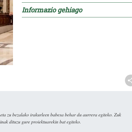
Informazio gehiago
ta zu bezalako irakurleen babesa behar du aurrera egiteko. Zuk
nak dituzu gure proiektuarekin bat egiteko.