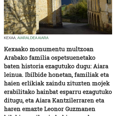
KEXAA,
AIARALDEA
AIARA
Kexaako monumentu multzoan
Arabako familia ospetsuenetako
baten historia ezagutuko dugu: Aiara
leinua. Ibilbide honetan, familiak eta
haien erlikiak zaindu zituzten mojek
erabilitako hainbat esparru ezagutuko
ditugu, eta Aiara Kantzilerraren eta
haren emazte Leonor Guzmanen