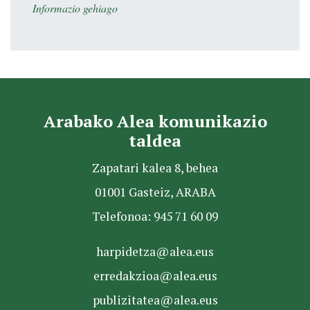
Informazio gehiago
Arabako Alea komunikazio
taldea
Zapatari kalea 8, behea
01001 Gasteiz, ARABA
Telefonoa: 945 71 60 09
harpidetza@alea.eus
erredakzioa@alea.eus
publizitatea@alea.eus