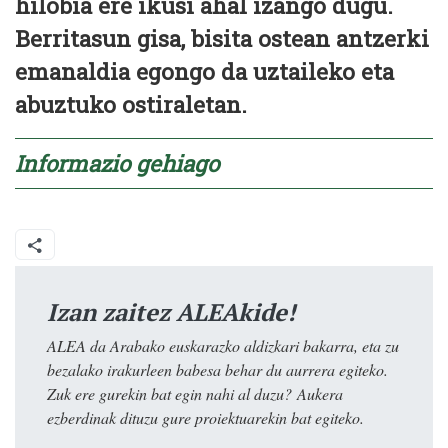
hilobia ere ikusi ahal izango dugu.
Berritasun gisa, bisita ostean antzerki
emanaldia egongo da uztaileko eta
abuztuko ostiraletan.
Informazio gehiago
Izan zaitez ALEAkide!
ALEA da Arabako euskarazko aldizkari bakarra, eta zu
bezalako irakurleen babesa behar du aurrera egiteko.
Zuk ere gurekin bat egin nahi al duzu? Aukera
ezberdinak dituzu gure proiektuarekin bat egiteko.