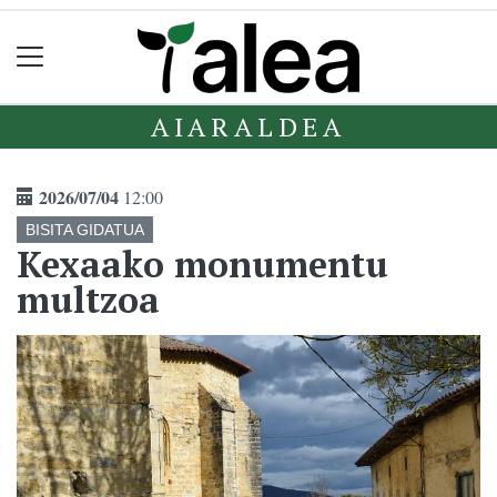
AIARALDEA
2026/07/04
12:00
BISITA GIDATUA
Kexaako monumentu
multzoa