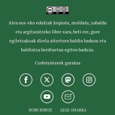
Alea.eus-eko edukiak kopiatu, moldatu, zabaldu
eta argitaratzeko libre zara, beti ere, gure
egiletzakoak direla aitortzen baldin baduzu eta
baldintza berdinetan egiten baduzu.
Codesyntaxek garatua
HONI BURUZ
LEGE OHARRA