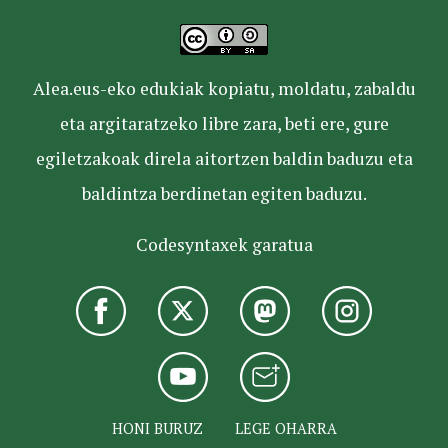
Alea.eus-eko edukiak kopiatu, moldatu, zabaldu
eta argitaratzeko libre zara, beti ere, gure
egiletzakoak direla aitortzen baldin baduzu eta
baldintza berdinetan egiten baduzu.
Codesyntaxek garatua
HONI BURUZ
LEGE OHARRA