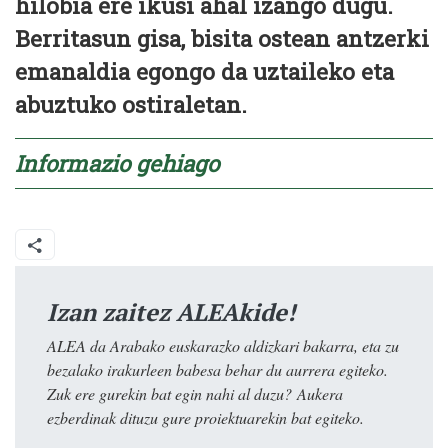
hilobia ere ikusi ahal izango dugu.
Berritasun gisa, bisita ostean antzerki
emanaldia egongo da uztaileko eta
abuztuko ostiraletan.
Informazio gehiago
Izan zaitez ALEAkide!
ALEA da Arabako euskarazko aldizkari bakarra, eta zu
bezalako irakurleen babesa behar du aurrera egiteko.
Zuk ere gurekin bat egin nahi al duzu? Aukera
ezberdinak dituzu gure proiektuarekin bat egiteko.