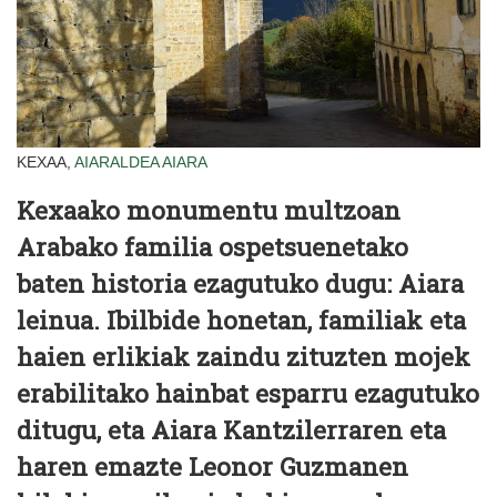
KEXAA,
AIARALDEA
AIARA
Kexaako monumentu multzoan
Arabako familia ospetsuenetako
baten historia ezagutuko dugu: Aiara
leinua. Ibilbide honetan, familiak eta
haien erlikiak zaindu zituzten mojek
erabilitako hainbat esparru ezagutuko
ditugu, eta Aiara Kantzilerraren eta
haren emazte Leonor Guzmanen