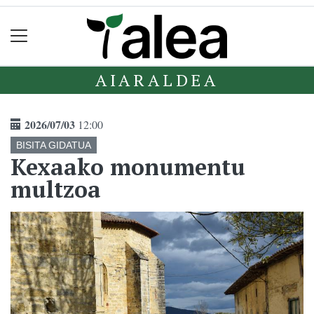
AIARALDEA
2026/07/03
12:00
BISITA GIDATUA
Kexaako monumentu
multzoa