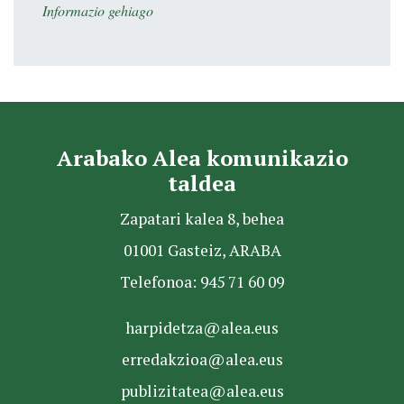
Informazio gehiago
Arabako Alea komunikazio
taldea
Zapatari kalea 8, behea
01001 Gasteiz, ARABA
Telefonoa: 945 71 60 09
harpidetza@alea.eus
erredakzioa@alea.eus
publizitatea@alea.eus