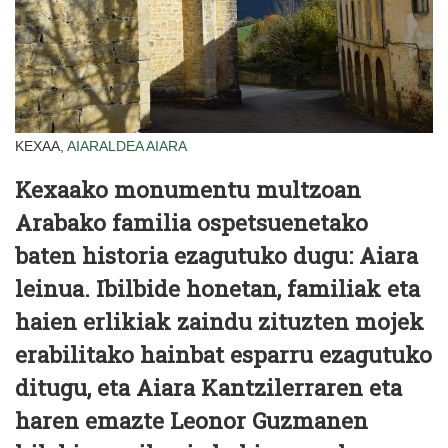
KEXAA,
AIARALDEA
AIARA
Kexaako monumentu multzoan
Arabako familia ospetsuenetako
baten historia ezagutuko dugu: Aiara
leinua. Ibilbide honetan, familiak eta
haien erlikiak zaindu zituzten mojek
erabilitako hainbat esparru ezagutuko
ditugu, eta Aiara Kantzilerraren eta
haren emazte Leonor Guzmanen