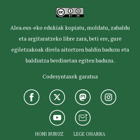
Alea.eus-eko edukiak kopiatu, moldatu, zabaldu
eta argitaratzeko libre zara, beti ere, gure
egiletzakoak direla aitortzen baldin baduzu eta
baldintza berdinetan egiten baduzu.
Codesyntaxek garatua
HONI BURUZ
LEGE OHARRA