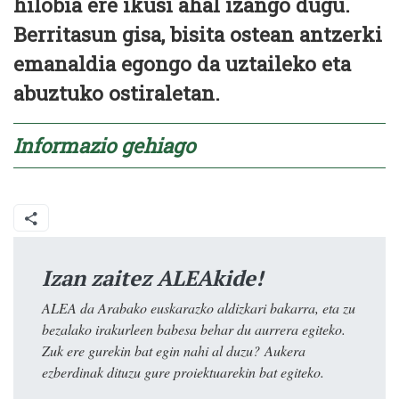
hilobia ere ikusi ahal izango dugu.
Berritasun gisa, bisita ostean antzerki
emanaldia egongo da uztaileko eta
abuztuko ostiraletan.
Informazio gehiago
Izan zaitez ALEAkide!
ALEA da Arabako euskarazko aldizkari bakarra, eta zu
bezalako irakurleen babesa behar du aurrera egiteko.
Zuk ere gurekin bat egin nahi al duzu? Aukera
ezberdinak dituzu gure proiektuarekin bat egiteko.