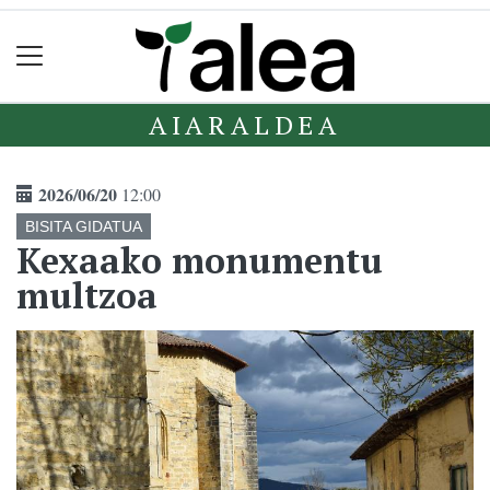
AIARALDEA
2026/06/20
12:00
BISITA GIDATUA
Kexaako monumentu
multzoa