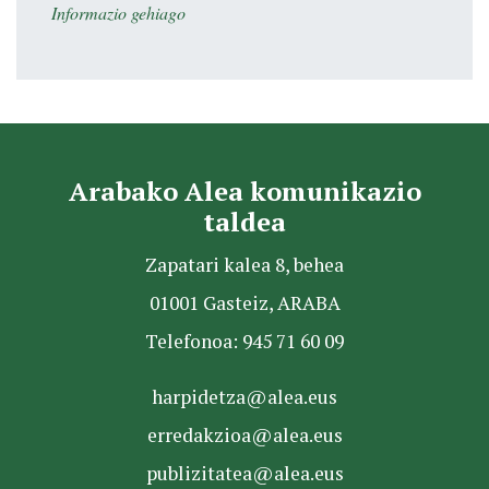
Informazio gehiago
Arabako Alea komunikazio
taldea
Zapatari kalea 8, behea
01001 Gasteiz, ARABA
Telefonoa: 945 71 60 09
harpidetza@alea.eus
erredakzioa@alea.eus
publizitatea@alea.eus