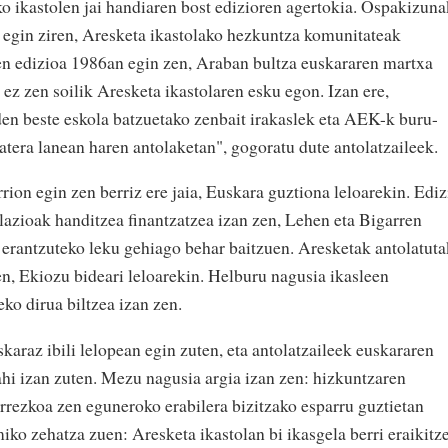
ko ikastolen jai handiaren bost edizioren agertokia. Ospakizuna
 egin ziren, Aresketa ikastolako hezkuntza komunitateak
en edizioa 1986an egin zen, Araban bultza euskararen martxa
 ez zen soilik Aresketa ikastolaren esku egon. Izan ere,
en beste eskola batzuetako zenbait irakaslek eta AEK-k buru-
batera lanean haren antolaketan", gogoratu dute antolatzaileek.
on egin zen berriz ere jaia, Euskara guztiona leloarekin. Ediz
lazioak handitzea finantzatzea izan zen, Lehen eta Bigarren
erantzuteko leku gehiago behar baitzuen. Aresketak antolatut
en, Ekiozu bideari leloarekin. Helburu nagusia ikasleen
eko dirua biltzea izan zen.
skaraz ibili lelopean egin zuten, eta antolatzaileek euskararen
hi izan zuten. Mezu nagusia argia izan zen: hizkuntzaren
arrezkoa zen eguneroko erabilera bizitzako esparru guztietan
iko zehatza zuen: Aresketa ikastolan bi ikasgela berri eraikitz