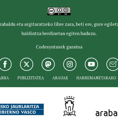
baldu eta argitaratzeko libre zara, beti ere, gure egile
baldintza berdinetan egiten baduzu.
Codesyntaxek garatua
ARRA
PUBLIZITATEA
ARAUAK
HARREMANETARAKO