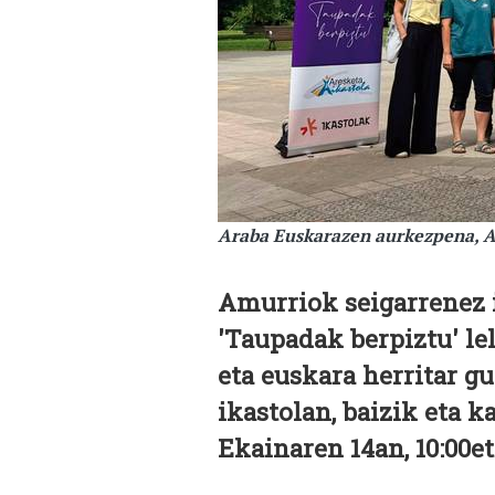
Araba Euskarazen aurkezpena, A
Amurriok seigarrenez i
'Taupadak berpiztu' le
eta euskara herritar gu
ikastolan, baizik eta k
Ekainaren 14an, 10:00et