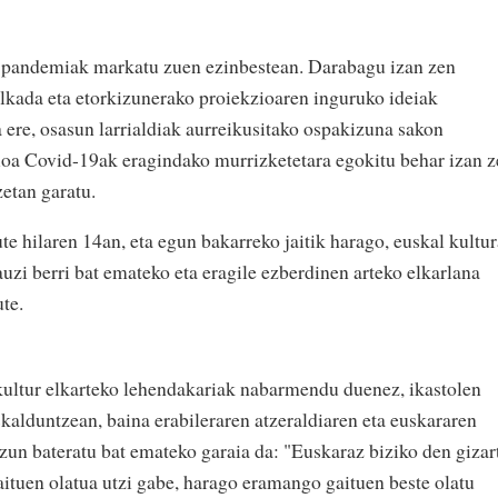
 pandemiak markatu zuen ezinbestean. Darabagu izan zen
lkada eta etorkizunerako proiekzioaren inguruko ideiak
a ere, osasun larrialdiak aurreikusitako ospakizuna sakon
ioa Covid-19ak eragindako murrizketetara egokitu behar izan 
zetan garatu.
te hilaren 14an, eta egun bakarreko jaitik harago, euskal kultur
auzi berri bat emateko eta eragile ezberdinen arteko elkarlana
ute.
ltur elkarteko lehendakariak nabarmendu duenez, ikastolen
kalduntzean, baina erabileraren atzeraldiaren eta euskararen
tzun bateratu bat emateko garaia da: "Euskaraz biziko den gizar
aituen olatua utzi gabe, harago eramango gaituen beste olatu