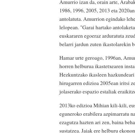
Amurrio izan da, orain arte, Araba
1986, 1996, 2005, 2013 eta 2020an
antolatuta. Amurrion egindako leh
lelopean. "Garai hartako antolaketa
euskararen egoeraz arduratuta zeud
belarri jardun zuten ikastolarekin 
Hamar urte geroago, 1996an, Amurri
horren helburua ikastetxearen insta
Hezkuntzako ikasleen hazkundeari 
hirugarren edizioa 2005ean iritsi z
jolaserako espazio estaliak eraikitz
2013ko edizioa Mihian kili-kili, eu
eguneroko erabilera azpimarratu na
ezagutza hazten ari zen, baina beh
sustatzea. Jaiak ere helburu ekonom