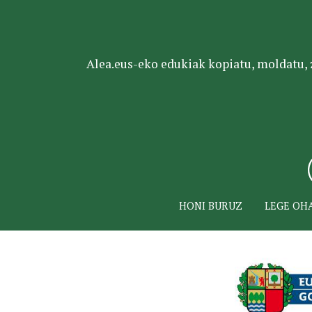
Alea.eus-eko edukiak kopiatu, moldatu, za
HONI BURUZ
LEGE OH