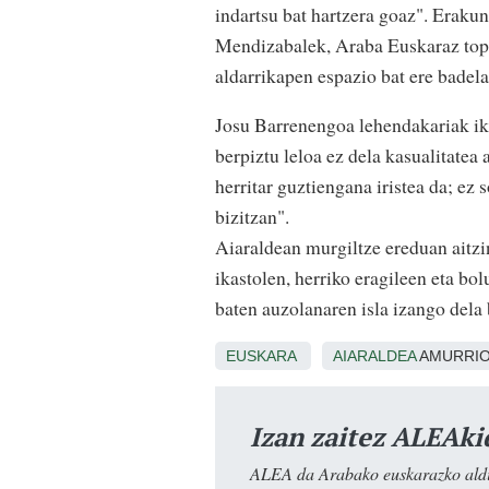
indartsu bat hartzera goaz". Erakun
Mendizabalek, Araba Euskaraz topag
aldarrikapen espazio bat ere badel
Josu Barrenengoa lehendakariak ik
berpiztu leloa ez dela kasualitatea
herritar guztiengana iristea da; ez 
bizitzan".
Aiaraldean murgiltze ereduan aitzi
ikastolen, herriko eragileen eta bo
baten auzolanaren isla izango del
EUSKARA
AIARALDEA
AMURRI
Izan zaitez ALEAki
ALEA da Arabako euskarazko aldiz