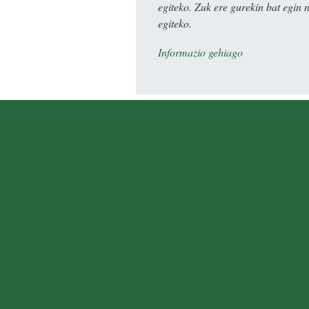
egiteko. Zuk ere gurekin bat egin 
egiteko.
Informazio gehiago