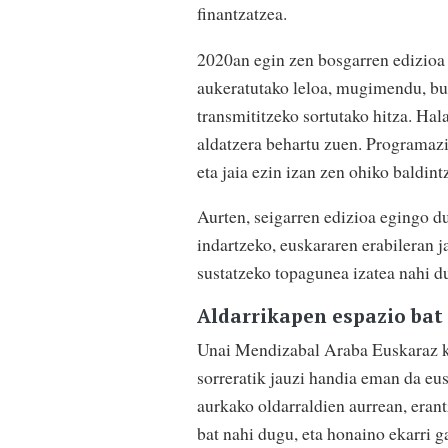
finantzatzea.
2020an egin zen bosgarren edizioa
aukeratutako leloa, mugimendu, bu
transmititzeko sortutako hitza. Hal
aldatzera behartu zuen. Programaz
eta jaia ezin izan zen ohiko baldint
Aurten, seigarren edizioa egingo du
indartzeko, euskararen erabileran j
sustatzeko topagunea izatea nahi d
Aldarrikapen espazio bat
Unai Mendizabal Araba Euskaraz ku
sorreratik jauzi handia eman da eus
aurkako oldarraldien aurrean, eran
bat nahi dugu, eta honaino ekarri g