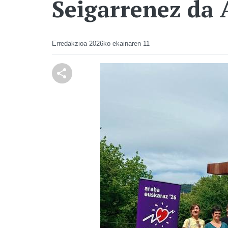
Seigarrenez da
Erredakzioa
2026ko ekainaren 11