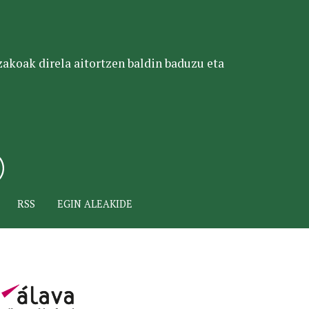
tzakoak direla aitortzen baldin baduzu eta
RSS
EGIN ALEAKIDE