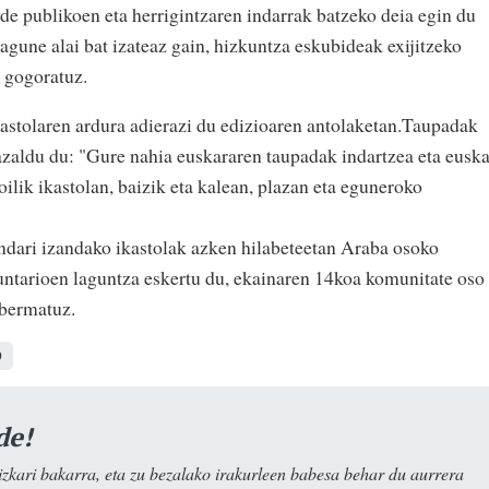
de publikoen eta herrigintzaren indarrak batzeko deia egin du
une alai bat izateaz gain, hizkuntza eskubideak exijitzeko
a gogoratuz.
astolaren ardura adierazi du edizioaren antolaketan.Taupadak
 azaldu du: "Gure nahia euskararen taupadak indartzea eta eusk
soilik ikastolan, baizik eta kalean, plazan eta eguneroko
ndari izandako ikastolak azken hilabeteetan Araba osoko
luntarioen laguntza eskertu du, ekainaren 14koa komunitate oso
a bermatuz.
O
de!
kari bakarra, eta zu bezalako irakurleen babesa behar du aurrera