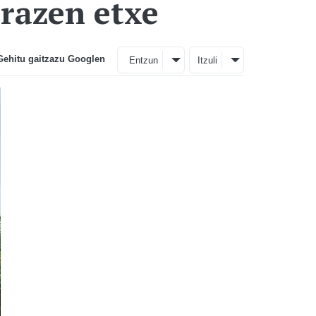
razen etxe
Gehitu gaitzazu Googlen
Entzun
Itzuli