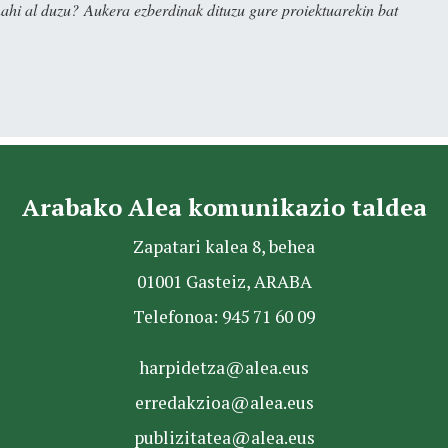
nahi al duzu? Aukera ezberdinak dituzu gure proiektuarekin bat
Arabako Alea komunikazio taldea
Zapatari kalea 8, behea
01001 Gasteiz, ARABA
Telefonoa: 945 71 60 09
harpidetza@alea.eus
erredakzioa@alea.eus
publizitatea@alea.eus