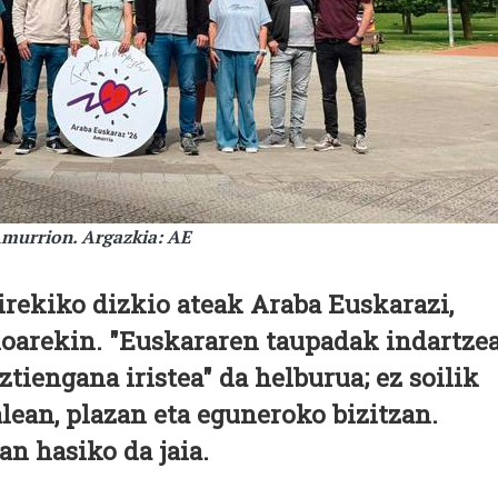
murrion. Argazkia: AE
rekiko dizkio ateak Araba Euskarazi,
loarekin. "Euskararen taupadak indartze
ztiengana iristea" da helburua; ez soilik
alean, plazan eta eguneroko bizitzan.
an hasiko da jaia.