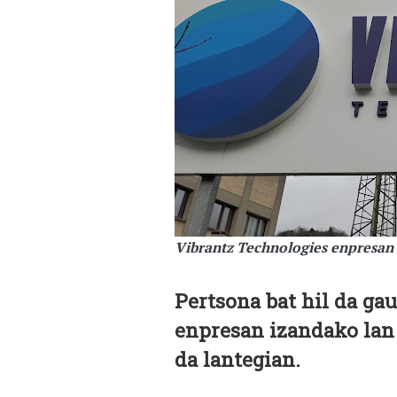
Vibrantz Technologies enpresan 
Pertsona bat hil da ga
enpresan izandako lan 
da lantegian.