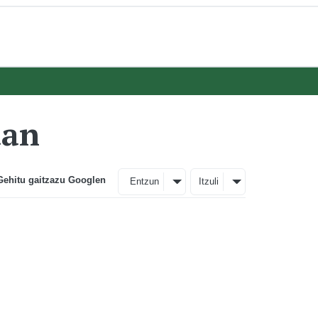
uan
Gehitu gaitzazu Googlen
Entzun
Itzuli