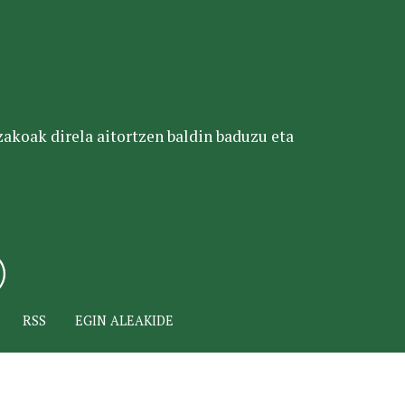
tzakoak direla aitortzen baldin baduzu eta
RSS
EGIN ALEAKIDE