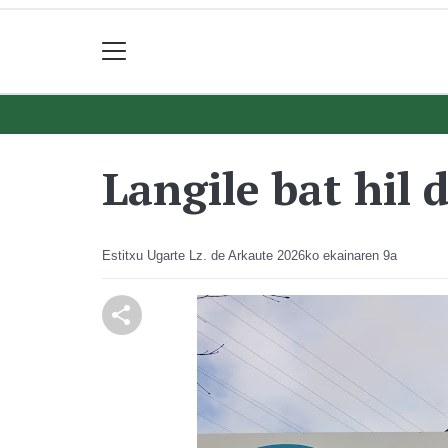
Langile bat hil 
Estitxu Ugarte Lz. de Arkaute
2026ko ekainaren 9a