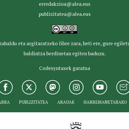
erredakzioa@alea.eus
publizitatea@alea.eus
baldu eta argitaratzeko libre zara, beti ere, gure egile
baldintza berdinetan egiten baduzu.
Codesyntaxek garatua
ARRA
PUBLIZITATEA
ARAUAK
HARREMANETARAKO