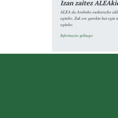
Izan zaitez ALEAki
ALEA da Arabako euskarazko aldiz
egiteko. Zuk ere gurekin bat egin 
egiteko.
Informazio gehiago