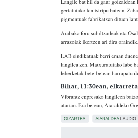
Langile bat hil da gaur goizaldean 
gertatutako lan istripu batean. Zab
pigmentuak fabrikatzen dituen lant
Arabako foru suhiltzaileak eta Osal
arrazoiak ikertzen ari dira oraindik
LAB sindikatuak berri eman duenez,
langilea zen. Matxuratutako labe b
leherketak bete-betean harrapatu d
Bihar, 11:30ean, elkarret
Vibrantz enpresako langileen batzo
atarian. Era berean, Aiaraldeko Gr
GIZARTEA
AIARALDEA
LAUDIO