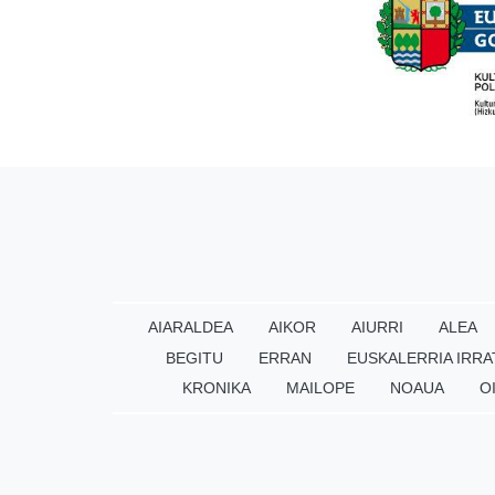
AIARALDEA
AIKOR
AIURRI
ALEA
BEGITU
ERRAN
EUSKALERRIA IRRA
KRONIKA
MAILOPE
NOAUA
O