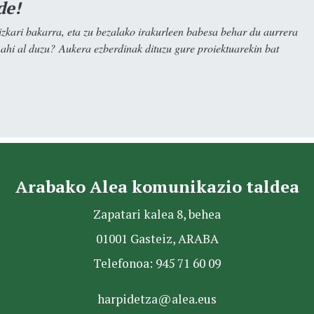
de!
kari bakarra, eta zu bezalako irakurleen babesa behar du aurrera
nahi al duzu? Aukera ezberdinak dituzu gure proiektuarekin bat
Arabako Alea komunikazio taldea
Zapatari kalea 8, behea
01001 Gasteiz, ARABA
Telefonoa: 945 71 60 09
harpidetza@alea.eus