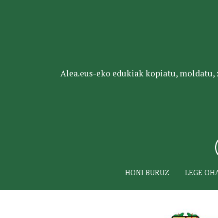
Alea.eus-eko edukiak kopiatu, moldatu, za
HONI BURUZ
LEGE OH