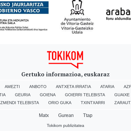
Gertuko informazioa, euskaraz
AMEZTI
ANBOTO
ANTXETA IRRATIA
ATARIA
AZP
TIA
GEURIA
GOIENA
GOIERRI TELEBISTA
GUAIXE
IZMENDI TELEBISTA
ORIO GUKA
TXINTXARRI
ZARAUT
Matx
Gurean
Ttap
Tokikom publizitatea