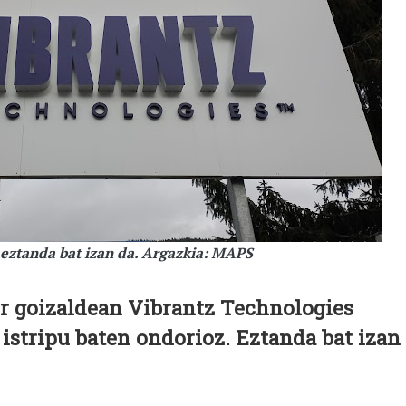
eztanda bat izan da. Argazkia: MAPS
ur goizaldean Vibrantz Technologies
istripu baten ondorioz. Eztanda bat izan