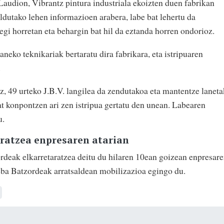
Laudion, Vibrantz pintura industriala ekoizten duen fabrikan
aldutako lehen informazioen arabera, labe bat lehertu da
egi horretan eta behargin bat hil da eztanda horren ondorioz.
aneko teknikariak bertaratu dira fabrikara, eta istripuaren
.
 49 urteko J.B.V. langilea da zendutakoa eta mantentze lanet
at konpontzen ari zen istripua gertatu den unean. Labearen
u.
aratzea enpresaren atarian
rdeak elkarretaratzea deitu du hilaren 10ean goizean enpresar
eba Batzordeak arratsaldean mobilizazioa egingo du.