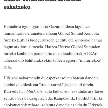
eskatzeko.
Hamabost egun igaro dira Gazara bidean laguntza
humanitarioa eramatera zihoan Global Sumud Konboia
Sirteko (Libia) bidegurutzean gelditu eta konboiko hamar
lagun atxilotu zituztela. Haizea Urkixo Global Sumuden
lurreko konboian parte hartu duen laudioarrak ALEAri
adierazi dio bahitutako ekintzaileen egoera "muturrekoa"
dela.
Urkixok nabarmendu du espetxe isolatu batean daudela
konboiko kideak eta "tratu txarrak" jasaten ari direla.
Kartzela hau
black site,
zulo beltza edo ezkutuko atxilotze
zentroa bezala ezagutzen da. Kanpokotik, familietatik eta
abokatuetatik zeharo isolatuta daudela azaldu du Urkixok.