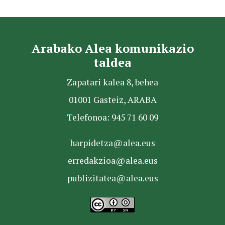
Arabako Alea komunikazio
taldea
Zapatari kalea 8, behea
01001 Gasteiz, ARABA
Telefonoa: 945 71 60 09
harpidetza@alea.eus
erredakzioa@alea.eus
publizitatea@alea.eus