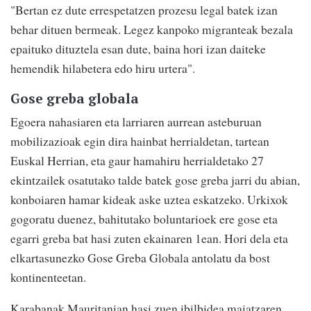
"Bertan ez dute errespetatzen prozesu legal batek izan
behar dituen bermeak. Legez kanpoko migranteak bezala
epaituko dituztela esan dute, baina hori izan daiteke
hemendik hilabetera edo hiru urtera".
Gose greba globala
Egoera nahasiaren eta larriaren aurrean asteburuan
mobilizazioak egin dira hainbat herrialdetan, tartean
Euskal Herrian, eta gaur hamahiru herrialdetako 27
ekintzailek osatutako talde batek gose greba jarri du abian,
konboiaren hamar kideak aske uztea eskatzeko. Urkixok
gogoratu duenez, bahitutako boluntarioek ere gose eta
egarri greba bat hasi zuten ekainaren 1ean. Hori dela eta
elkartasunezko Gose Greba Globala antolatu da bost
kontinenteetan.
Karabanak Mauritanian hasi zuen ibilbidea maiatzaren