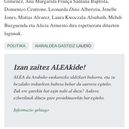
Gimenez, Ana Margarida França Santana Baptista,
Domenico Centrone, Leonarda
Dina
Alberizia, Jenelle
Jones, Matias Alvarez, Laura Kwoczala-Alsubaih, Mehdi
Buzguenda eta Alicia Armesto dira espetxeratu dituzten
lagunak.
POLITIKA
AIARALDEA
GASTEIZ
LAUDIO
Izan zaitez ALEAkide!
ALEA da Arabako euskarazko aldizkari bakarra, eta zu
bezalako irakurleen babesa behar du aurrera egiteko.
Zuk ere gurekin bat egin nahi al duzu? Aukera
ezberdinak dituzu gure proiektuarekin bat egiteko.
Informazio gehiago