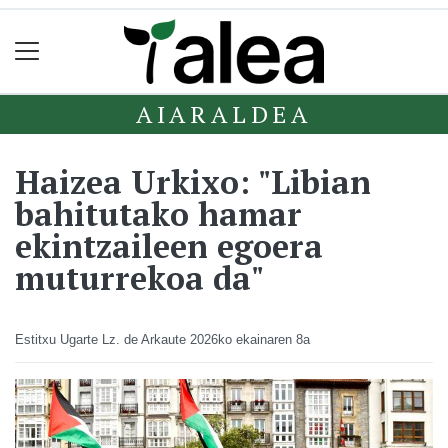
AIARALDEA
Haizea Urkixo: "Libian
bahitutako hamar
ekintzaileen egoera
muturrekoa da"
Estitxu Ugarte Lz. de Arkaute
2026ko ekainaren 8a