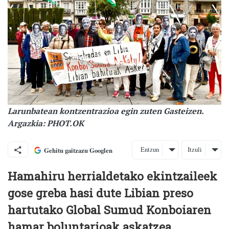
Larunbatean kontzentrazioa egin zuten Gasteizen.
Argazkia: PHOT.OK
Entzun
Itzuli
Gehitu gaitzazu Googlen
Hamahiru herrialdetako ekintzaileek
gose greba hasi dute Libian preso
hartutako Global Sumud Konboiaren
hamar boluntarioak askatzea