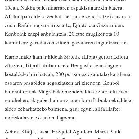
15ean, Nakba palestinarraren ospakizunarekin batera.
Afrika iparraldeko zenbait herrialde zeharkatzeko asmoa
zuen, Rafah mugara iritsi arte, Egipto eta Gaza artean.
Konboiak zazpi anbulantzia, 20 etxe mugikor eta 10
kamioi ere garraiatzen zituen, gazatarren laguntzarekin.
Karabanako hamar kideak Sirtetik (Libia) gertu atxilotu
zituzten, Tripoli hiriburua eta Bengasi artean dagoen
kostaldeko hiri batean, 230 pertsonaz osatutako karabana
osoaren pasabidea negoziatzen ari zirenean. Konboi
humanitarioak Magrebeko mendebaldea zeharkatu zuen
gorabeherarik gabe, baina ez zuen lortu Libiako ekialdeko
aldea zeharkatzeko baimena, gaur egun Jalifa Hafter
mariskalaren eskuetan dagoena.
Achraf Khoja, Lucas Ezequiel Aguilera, Maria Paula