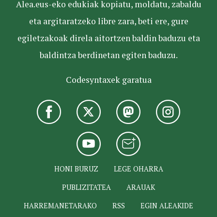
Alea.eus-eko edukiak kopiatu, moldatu, zabaldu
eta argitaratzeko libre zara, beti ere, gure
egiletzakoak direla aitortzen baldin baduzu eta
baldintza berdinetan egiten baduzu.
Codesyntaxek garatua
HONI BURUZ
LEGE OHARRA
PUBLIZITATEA
ARAUAK
HARREMANETARAKO
RSS
EGIN ALEAKIDE