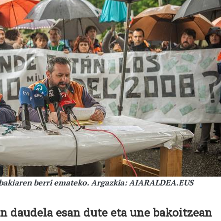
rabakiaren berri emateko. Argazkia: AIARALDEA.EUS
an daudela esan dute eta une bakoitzean