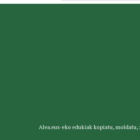
Alea.eus-eko edukiak kopiatu, moldatu, za