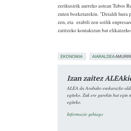
zerikusirik aurreko astean Tubos R
zuten bozketarekin. "Deialdi hura 
zen, eta erabili zen soilik enpresa
zatitzeko kontakizun bat elikatzeko"
EKONOMIA
AIARALDEA
AMURR
Izan zaitez ALEAki
ALEA da Arabako euskarazko aldiz
egiteko. Zuk ere gurekin bat egin 
egiteko.
Informazio gehiago