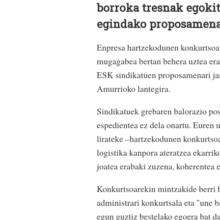
borroka tresnak egoki
egindako proposamena 
Enpresa hartzekodunen konkurtsoan 
mugagabea bertan behera uztea er
ESK sindikatuen proposamenari jarr
Amurrioko lantegira.
Sindikatuek grebaren balorazio pos
espedientea ez dela onartu. Euren 
lirateke –hartzekodunen konkurtsoan
logistika kanpora ateratzea ekarri
joatea erabaki zuzena, koherentea e
Konkurtsoarekin mintzakide berri 
administrari konkurtsala eta "une b
egun guztiz bestelako egoera bat da