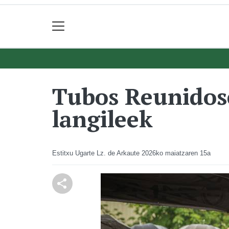
Tubos Reunidose
langileek
Estitxu Ugarte Lz. de Arkaute
2026ko maiatzaren 15a