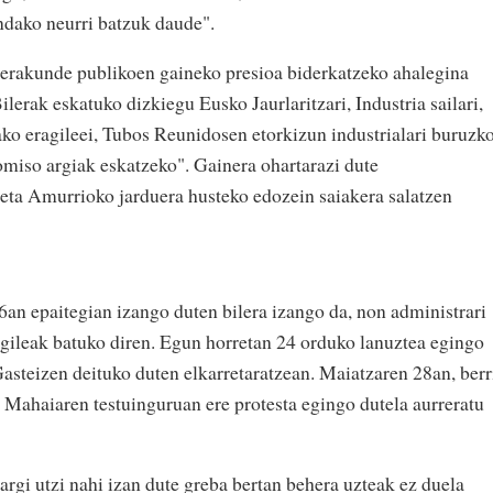
ndako neurri batzuk daude".
 erakunde publikoen gaineko presioa biderkatzeko ahalegina
lerak eskatuko dizkiegu Eusko Jaurlaritzari, Industria sailari,
ako eragileei, Tubos Reunidosen etorkizun industrialari buruzk
miso argiak eskatzeko". Gainera ohartarazi dute
" eta Amurrioko jarduera husteko edozein saiakera salatzen
6an epaitegian izango duten bilera izango da, non administrari
ngileak batuko diren. Egun horretan 24 orduko lanuztea egingo
Gasteizen deituko duten elkarretaratzean. Maiatzaren 28an, berr
Mahaiaren testuinguruan ere protesta egingo dutela aurreratu
gi utzi nahi izan dute greba bertan behera uzteak ez duela