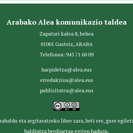
Arabako Alea komunikazio taldea
Zapatari kalea 8, behea
01001 Gasteiz, ARABA
Telefonoa: 945 71 60 09
harpidetza@alea.eus
erredakzioa@alea.eus
publizitatea@alea.eus
baldu eta argitaratzeko libre zara, beti ere, gure egile
baldintza berdinetan egiten baduzu.