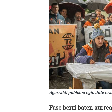
Agerraldi publikoa egin dute e
Fase berri baten aurre