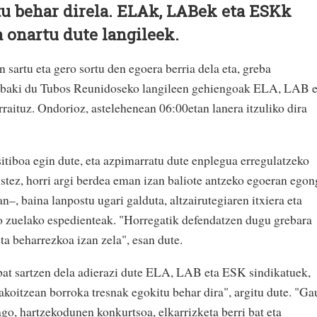
tu behar direla. ELAk, LABek eta ESKk
onartu dute langileek.
sartu eta gero sortu den egoera berria dela eta, greba
abaki du Tubos Reunidoseko langileen gehiengoak ELA, LAB e
aituz. Ondorioz, astelehenean 06:00etan lanera itzuliko dira
itiboa egin dute, eta azpimarratu dute enplegua erregulatzeko
ustez, horri argi berdea eman izan baliote antzeko egoeran ego
–, baina lanpostu ugari galduta, altzairutegiaren itxiera eta
ko zuelako espedienteak. "Horregatik defendatzen dugu grebara
ta beharrezkoa izan zela", esan dute.
bat sartzen dela adierazi dute ELA, LAB eta ESK sindikatuek,
akoitzean borroka tresnak egokitu behar dira", argitu dute. "Ga
go, hartzekodunen konkurtsoa, elkarrizketa berri bat eta