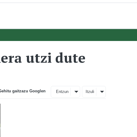
era utzi dute
Gehitu gaitzazu Googlen
Entzun
Itzuli