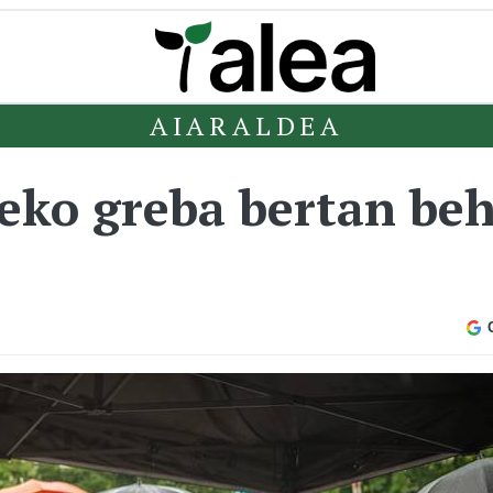
AIARALDEA
ko greba bertan beh