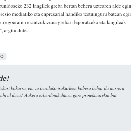
eunidoseko 232 langilek greba bertan behera uztearen alde egi
presio mediatiko eta enpresarial handiko testuinguru batean egi
ren egoeraren erantzukizuna grebari leporatzeko eta langileak
, argitu dute.
IO
de!
kari bakarra, eta zu bezalako irakurleen babesa behar du aurrera
nahi al duzu? Aukera ezberdinak dituzu gure proiektuarekin bat