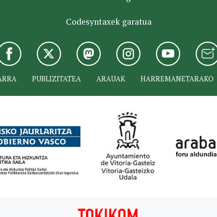
Codesyntaxek garatua
ARRA
PUBLIZITATEA
ARAUAK
HARREMANETARAKO