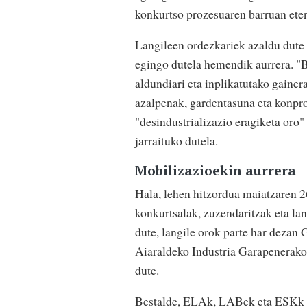
konkurtso prozesuaren barruan ete
Langileen ordezkariek azaldu dute
egingo dutela hemendik aurrera. "Bi
aldundiari eta inplikatutako gainer
azalpenak, gardentasuna eta konpro
"desindustrializazio eragiketa oro
jarraituko dutela.
Mobilizazioekin aurrera
Hala, lehen hitzordua maiatzaren 2
konkurtsalak, zuzendaritzak eta la
dute, langile orok parte har dezan 
Aiaraldeko Industria Garapenerako 
dute.
Bestalde, ELAk, LABek eta ESKk ar