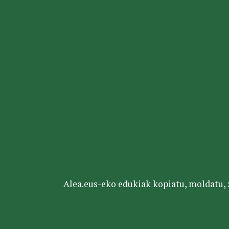
Alea.eus-eko edukiak kopiatu, moldatu, za