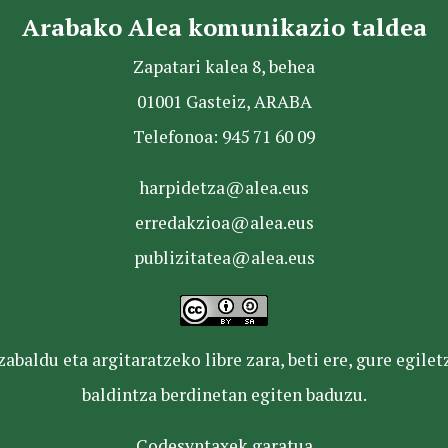
Arabako Alea komunikazio taldea
Zapatari kalea 8, behea
01001 Gasteiz, ARABA
Telefonoa: 945 71 60 09
harpidetza@alea.eus
erredakzioa@alea.eus
publizitatea@alea.eus
baldu eta argitaratzeko libre zara, beti ere, gure egile
baldintza berdinetan egiten baduzu.
Codesyntaxek garatua