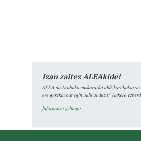
Izan zaitez ALEAkide!
ALEA da Arabako euskarazko aldizkari bakarra, e
ere gurekin bat egin nahi al duzu? Aukera ezberdi
Informazio gehiago