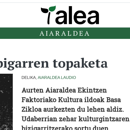
AIARALDEA
bigarren topaketa
DELIKA,
AIARALDEA
LAUDIO
Aurten Aiaraldea Ekintzen
Faktoriako Kultura ildoak Basa
Zikloa aurkezten du lehen aldiz.
Udaberrian zehar kulturgintzaren
bizigarritzerako sortu duen