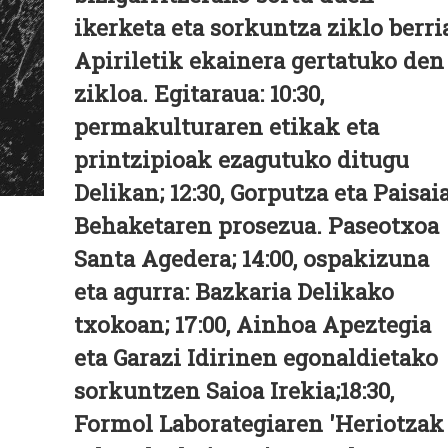
ikerketa eta sorkuntza ziklo berri
Apiriletik ekainera gertatuko den
zikloa. Egitaraua: 10:30,
permakulturaren etikak eta
printzipioak ezagutuko ditugu
Delikan; 12:30, Gorputza eta Paisaia
Behaketaren prosezua. Paseotxoa
Santa Agedera; 14:00, ospakizuna
eta agurra: Bazkaria Delikako
txokoan; 17:00, Ainhoa Apeztegia
eta Garazi Idirinen egonaldietako
sorkuntzen Saioa Irekia;18:30,
Formol Laborategiaren 'Heriotzak