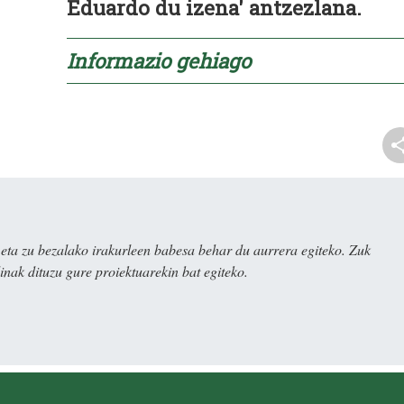
Eduardo du izena' antzezlana.
Informazio gehiago
ta zu bezalako irakurleen babesa behar du aurrera egiteko. Zuk
nak dituzu gure proiektuarekin bat egiteko.