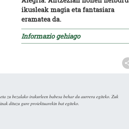
Alegria. Antzezlan honen helburu
ikusleak magia eta fantasiara
eramatea da.
Informazio gehiago
ta zu bezalako irakurleen babesa behar du aurrera egiteko. Zuk
nak dituzu gure proiektuarekin bat egiteko.