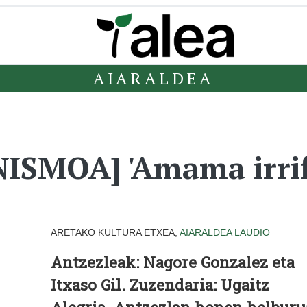
AIARALDEA
ISMOA] 'Amama irri
ARETAKO KULTURA ETXEA,
AIARALDEA
LAUDIO
Antzezleak: Nagore Gonzalez eta
Itxaso Gil. Zuzendaria: Ugaitz