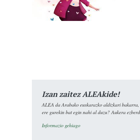
Izan zaitez ALEAkide!
ALEA da Arabako euskarazko aldizkari bakarra, e
ere gurekin bat egin nahi al duzu? Aukera ezberdi
Informazio gehiago