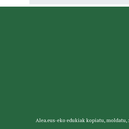
Alea.eus-eko edukiak kopiatu, moldatu, za