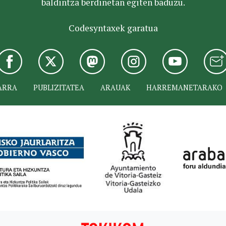
baldintza berdinetan egiten baduzu.
Codesyntaxek garatua
ARRA
PUBLIZITATEA
ARAUAK
HARREMANETARAKO