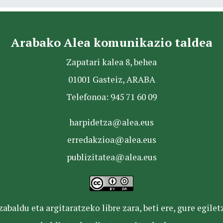
Arabako Alea komunikazio taldea
Zapatari kalea 8, behea
01001 Gasteiz, ARABA
Telefonoa: 945 71 60 09
harpidetza@alea.eus
erredakzioa@alea.eus
publizitatea@alea.eus
baldu eta argitaratzeko libre zara, beti ere, gure egile