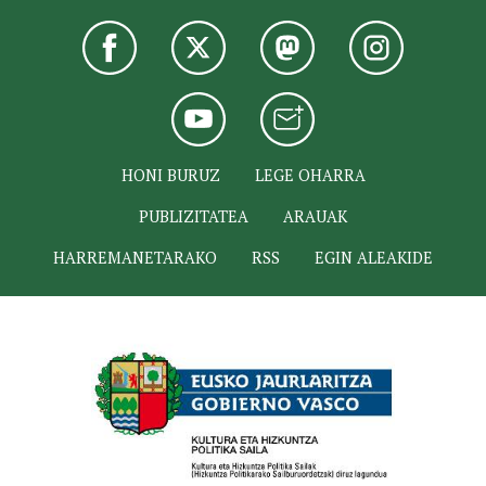
HONI BURUZ
LEGE OHARRA
PUBLIZITATEA
ARAUAK
HARREMANETARAKO
RSS
EGIN ALEAKIDE