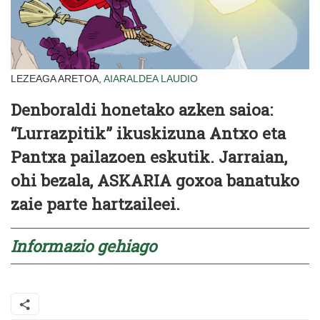
LEZEAGA ARETOA,
AIARALDEA
LAUDIO
Denboraldi honetako azken saioa:
“Lurrazpitik” ikuskizuna Antxo eta
Pantxa pailazoen eskutik. Jarraian,
ohi bezala, ASKARIA goxoa banatuko
zaie parte hartzaileei.
Informazio gehiago