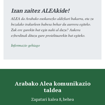
Izan zaitez ALEAkide!
ALEA da Arabako euskarazko aldizkari bakarra, eta zu
bezalako irakurleen babesa behar du aurrera egiteko.
Zuk ere gurekin bat egin nahi al duzu? Aukera
ezberdinak dituzu gure proiektuarekin bat egiteko.
Informazio gehiago
Arabako Alea komunikazio
taldea
Zapatari kalea 8, behea