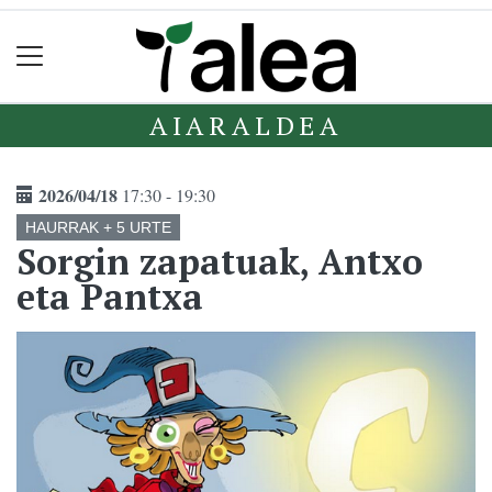
AIARALDEA
2026/04/18
17:30 - 19:30
HAURRAK + 5 URTE
Sorgin zapatuak, Antxo
eta Pantxa