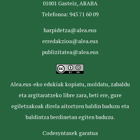
01001 Gasteiz, ARABA
Telefonoa: 945 71 60 09
harpidetza@alea.eus
erredakzioa@alea.eus
publizitatea@alea.eus
Alea.eus-eko edukiak kopiatu, moldatu, zabaldu
eta argitaratzeko libre zara, beti ere, gure
egiletzakoak direla aitortzen baldin baduzu eta
baldintza berdinetan egiten baduzu.
Codesyntaxek garatua