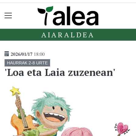
AIARALDEA
2026/01/17
18:00
HAURRAK 2-8 URTE
'Loa eta Laia zuzenean'