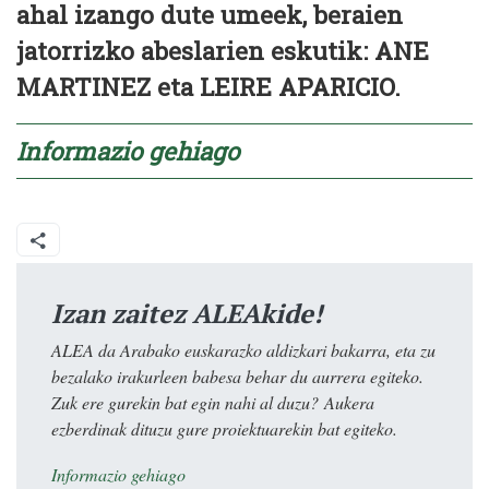
ahal izango dute umeek, beraien
jatorrizko abeslarien eskutik: ANE
MARTINEZ eta LEIRE APARICIO.
Informazio gehiago
Izan zaitez ALEAkide!
ALEA da Arabako euskarazko aldizkari bakarra, eta zu
bezalako irakurleen babesa behar du aurrera egiteko.
Zuk ere gurekin bat egin nahi al duzu? Aukera
ezberdinak dituzu gure proiektuarekin bat egiteko.
Informazio gehiago