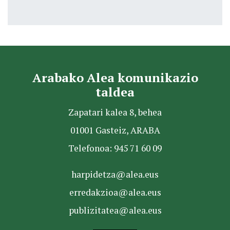
Arabako Alea komunikazio
taldea
Zapatari kalea 8, behea
01001 Gasteiz, ARABA
Telefonoa: 945 71 60 09
harpidetza@alea.eus
erredakzioa@alea.eus
publizitatea@alea.eus