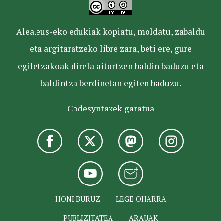
Alea.eus-eko edukiak kopiatu, moldatu, zabaldu
eta argitaratzeko libre zara, beti ere, gure
egiletzakoak direla aitortzen baldin baduzu eta
baldintza berdinetan egiten baduzu.
Codesyntaxek garatua
HONI BURUZ
LEGE OHARRA
PUBLIZITATEA
ARAUAK