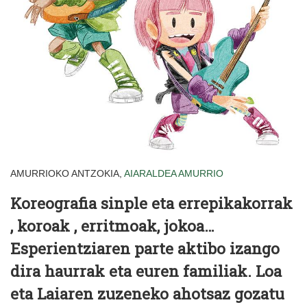
AMURRIOKO ANTZOKIA,
AIARALDEA
AMURRIO
Koreografia sinple eta errepikakorrak
, koroak , erritmoak, jokoa…
Esperientziaren parte aktibo izango
dira haurrak eta euren familiak. Loa
eta Laiaren zuzeneko ahotsaz gozatu