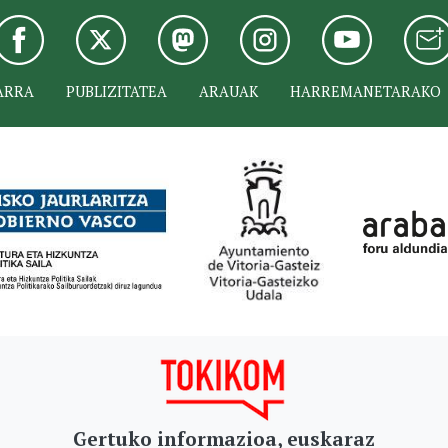
ARRA
PUBLIZITATEA
ARAUAK
HARREMANETARAKO
Gertuko informazioa, euskaraz