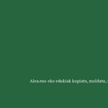
Alea.eus-eko edukiak kopiatu, moldatu, za