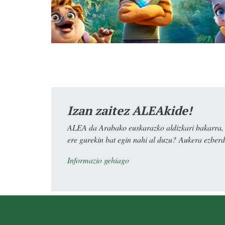
Izan zaitez ALEAkide!
ALEA da Arabako euskarazko aldizkari bakarra, e
ere gurekin bat egin nahi al duzu? Aukera ezberdi
Informazio gehiago