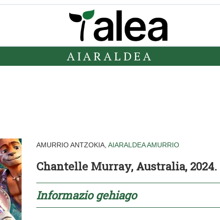
AIARALDEA
AMURRIO ANTZOKIA,
AIARALDEA
AMURRIO
Chantelle Murray, Australia, 2024.
Informazio gehiago