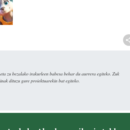
ta zu bezalako irakurleen babesa behar du aurrera egiteko. Zuk
nak dituzu gure proiektuarekin bat egiteko.