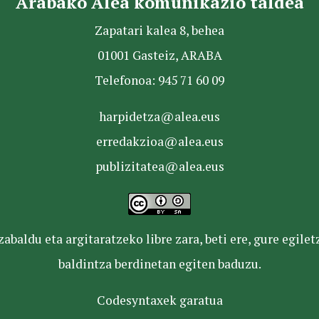
Arabako Alea komunikazio taldea
Zapatari kalea 8, behea
01001 Gasteiz, ARABA
Telefonoa: 945 71 60 09
harpidetza@alea.eus
erredakzioa@alea.eus
publizitatea@alea.eus
baldu eta argitaratzeko libre zara, beti ere, gure egile
baldintza berdinetan egiten baduzu.
Codesyntaxek garatua