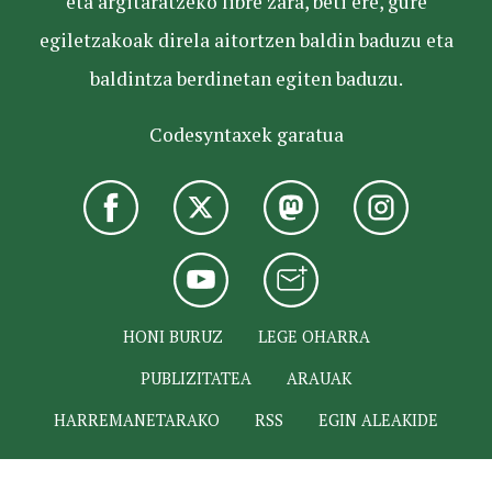
eta argitaratzeko libre zara, beti ere, gure
egiletzakoak direla aitortzen baldin baduzu eta
baldintza berdinetan egiten baduzu.
Codesyntaxek garatua
HONI BURUZ
LEGE OHARRA
PUBLIZITATEA
ARAUAK
HARREMANETARAKO
RSS
EGIN ALEAKIDE