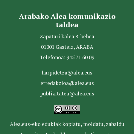
Arabako Alea komunikazio
taldea
Zapatari kalea 8, behea
01001 Gasteiz, ARABA
Telefonoa: 945 71 60 09
harpidetza@alea.eus
erredakzioa@alea.eus
publizitatea@alea.eus
Alea.eus-eko edukiak kopiatu, moldatu, zabaldu