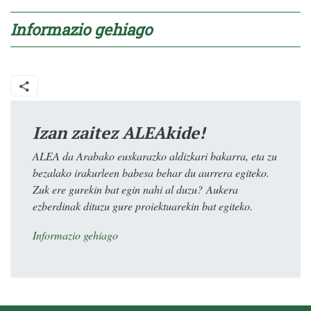
Informazio gehiago
Izan zaitez ALEAkide!
ALEA da Arabako euskarazko aldizkari bakarra, eta zu
bezalako irakurleen babesa behar du aurrera egiteko.
Zuk ere gurekin bat egin nahi al duzu? Aukera
ezberdinak dituzu gure proiektuarekin bat egiteko.
Informazio gehiago