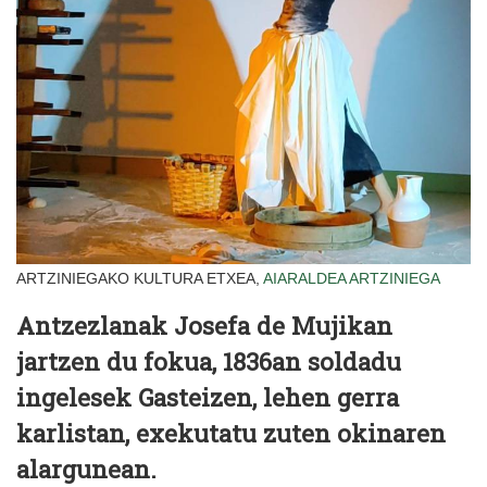
ARTZINIEGAKO KULTURA ETXEA,
AIARALDEA
ARTZINIEGA
Antzezlanak Josefa de Mujikan
jartzen du fokua, 1836an soldadu
ingelesek Gasteizen, lehen gerra
karlistan, exekutatu zuten okinaren
alargunean.