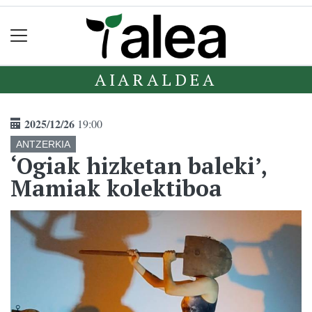
AIARALDEA
2025/12/26
19:00
ANTZERKIA
‘Ogiak hizketan baleki’,
Mamiak kolektiboa