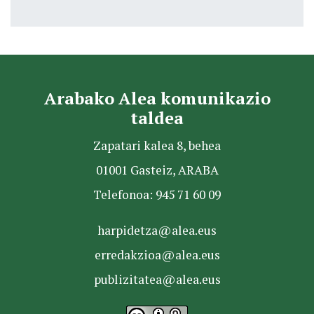
Arabako Alea komunikazio
taldea
Zapatari kalea 8, behea
01001 Gasteiz, ARABA
Telefonoa: 945 71 60 09
harpidetza@alea.eus
erredakzioa@alea.eus
publizitatea@alea.eus