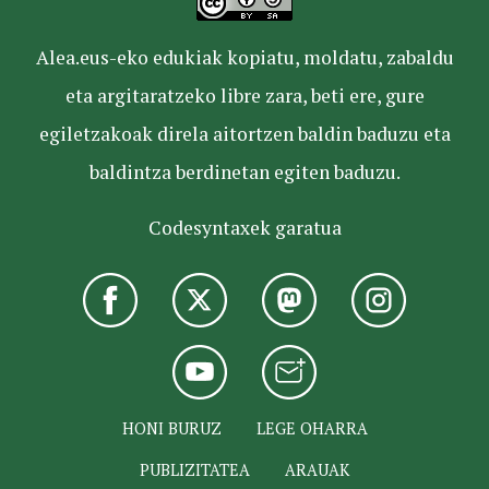
Alea.eus-eko edukiak kopiatu, moldatu, zabaldu
eta argitaratzeko libre zara, beti ere, gure
egiletzakoak direla aitortzen baldin baduzu eta
baldintza berdinetan egiten baduzu.
Codesyntaxek garatua
HONI BURUZ
LEGE OHARRA
PUBLIZITATEA
ARAUAK