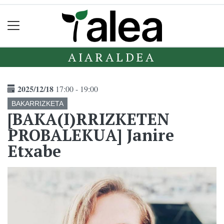
AIARALDEA
2025/12/18
17:00 - 19:00
BAKARRIZKETA
[BAKA(I)RRIZKETEN
PROBALEKUA] Janire
Etxabe