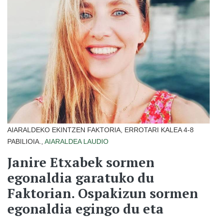
AIARALDEKO EKINTZEN FAKTORIA, ERROTARI KALEA 4-8
PABILIOIA.,
AIARALDEA
LAUDIO
Janire Etxabek sormen
egonaldia garatuko du
Faktorian. Ospakizun sormen
egonaldia egingo du eta