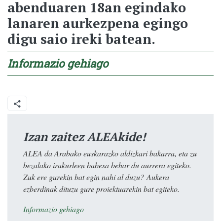
abenduaren 18an egindako
lanaren aurkezpena egingo
digu saio ireki batean.
Informazio gehiago
Izan zaitez ALEAkide!
ALEA da Arabako euskarazko aldizkari bakarra, eta zu
bezalako irakurleen babesa behar du aurrera egiteko.
Zuk ere gurekin bat egin nahi al duzu? Aukera
ezberdinak dituzu gure proiektuarekin bat egiteko.
Informazio gehiago