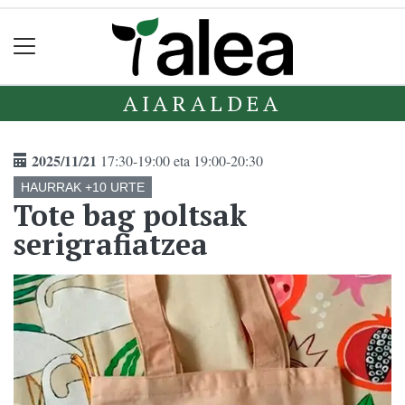
AIARALDEA
2025/11/21
17:30-19:00 eta 19:00-20:30
HAURRAK +10 URTE
Tote bag poltsak
serigrafiatzea