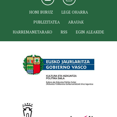
HONI BURUZ
LEGE OHARRA
PUBLIZITATEA
ARAUAK
HARREMANETARAKO
RSS
EGIN ALEAKIDE