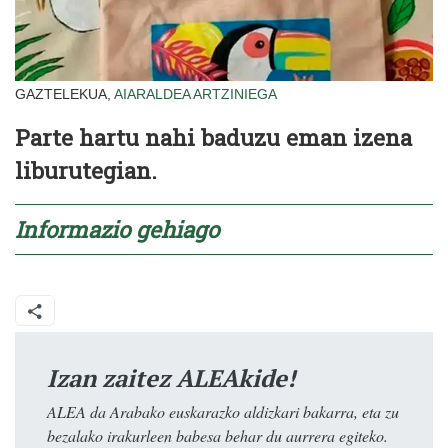
GAZTELEKUA,
AIARALDEA
ARTZINIEGA
Parte hartu nahi baduzu eman izena
liburutegian.
Informazio gehiago
Izan zaitez ALEAkide!
ALEA da Arabako euskarazko aldizkari bakarra, eta zu
bezalako irakurleen babesa behar du aurrera egiteko.