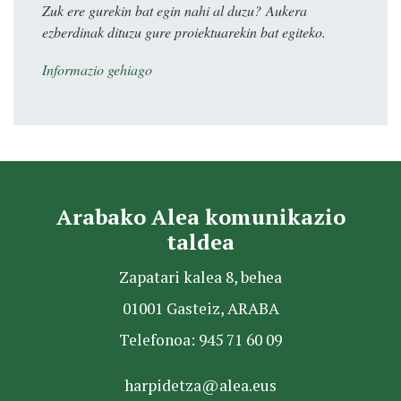
Zuk ere gurekin bat egin nahi al duzu? Aukera
ezberdinak dituzu gure proiektuarekin bat egiteko.
Informazio gehiago
Arabako Alea komunikazio
taldea
Zapatari kalea 8, behea
01001 Gasteiz, ARABA
Telefonoa: 945 71 60 09
harpidetza@alea.eus