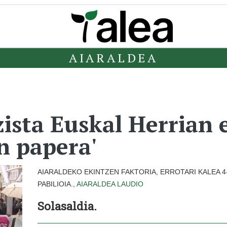
AIARALDEA
zista Euskal Herrian 
 papera'
AIARALDEKO EKINTZEN FAKTORIA, ERROTARI KALEA 4
PABILIOIA.,
AIARALDEA
LAUDIO
Solasaldia.