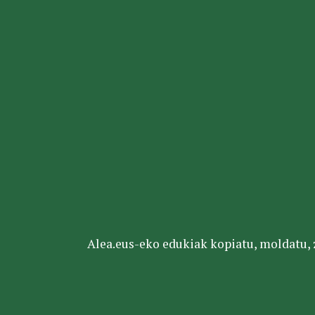
Alea.eus-eko edukiak kopiatu, moldatu, za