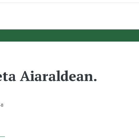
eta Aiaraldean.
-8