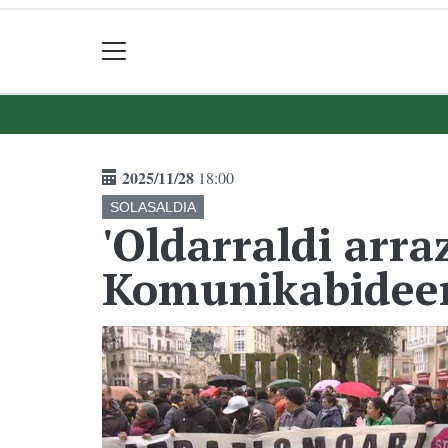
2025/11/28
18:00
SOLASALDIA
'Oldarraldi arra
Komunikabideen