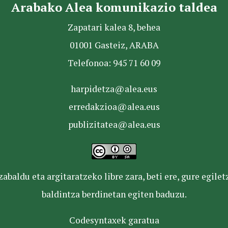
Arabako Alea komunikazio taldea
Zapatari kalea 8, behea
01001 Gasteiz, ARABA
Telefonoa: 945 71 60 09
harpidetza@alea.eus
erredakzioa@alea.eus
publizitatea@alea.eus
baldu eta argitaratzeko libre zara, beti ere, gure egile
baldintza berdinetan egiten baduzu.
Codesyntaxek garatua