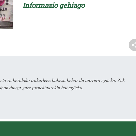
Informazio gehiago
ta zu bezalako irakurleen babesa behar du aurrera egiteko. Zuk
nak dituzu gure proiektuarekin bat egiteko.