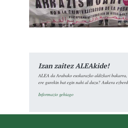
Izan zaitez ALEAkide!
ALEA da Arabako euskarazko aldizkari bakarra, e
ere gurekin bat egin nahi al duzu? Aukera ezberdi
Informazio gehiago