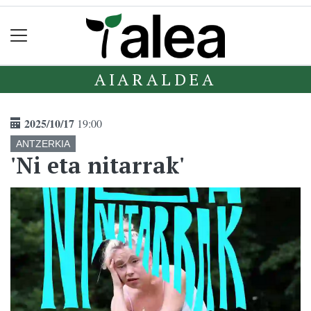
AIARALDEA
2025/10/17
19:00
ANTZERKIA
'Ni eta nitarrak'