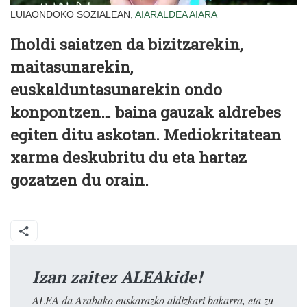
LUIAONDOKO SOZIALEAN,
AIARALDEA
AIARA
Iholdi saiatzen da bizitzarekin,
maitasunarekin,
euskalduntasunarekin ondo
konpontzen… baina gauzak aldrebes
egiten ditu askotan. Mediokritatean
xarma deskubritu du eta hartaz
gozatzen du orain.
Izan zaitez ALEAkide!
ALEA da Arabako euskarazko aldizkari bakarra, eta zu