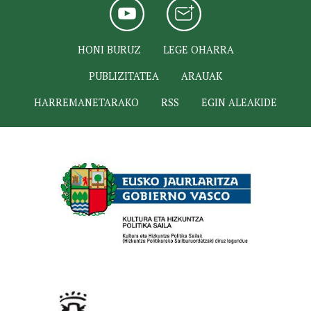
HONI BURUZ
LEGE OHARRA
PUBLIZITATEA
ARAUAK
HARREMANETARAKO
RSS
EGIN ALEAKIDE