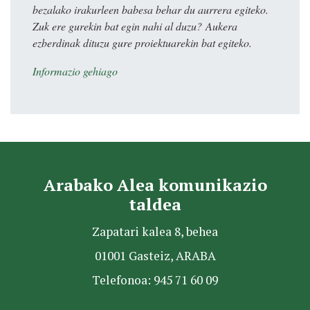
bezalako irakurleen babesa behar du aurrera egiteko.
Zuk ere gurekin bat egin nahi al duzu? Aukera
ezberdinak dituzu gure proiektuarekin bat egiteko.
Informazio gehiago
Arabako Alea komunikazio
taldea
Zapatari kalea 8, behea
01001 Gasteiz, ARABA
Telefonoa: 945 71 60 09