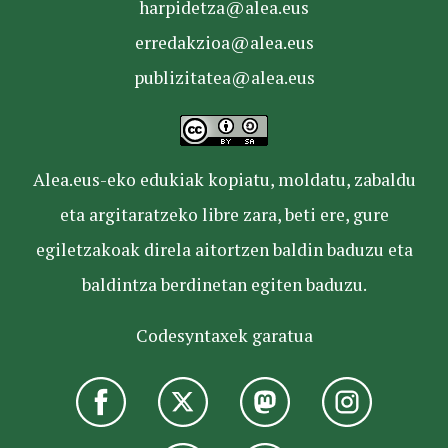
harpidetza@alea.eus
erredakzioa@alea.eus
publizitatea@alea.eus
Alea.eus-eko edukiak kopiatu, moldatu, zabaldu
eta argitaratzeko libre zara, beti ere, gure
egiletzakoak direla aitortzen baldin baduzu eta
baldintza berdinetan egiten baduzu.
Codesyntaxek garatua