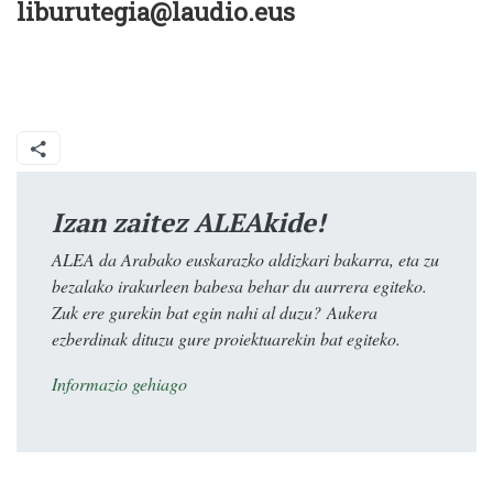
liburutegia@laudio.eus
Izan zaitez ALEAkide!
ALEA da Arabako euskarazko aldizkari bakarra, eta zu
bezalako irakurleen babesa behar du aurrera egiteko.
Zuk ere gurekin bat egin nahi al duzu? Aukera
ezberdinak dituzu gure proiektuarekin bat egiteko.
Informazio gehiago