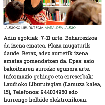
LAUDIOKO LIBURUTEGIA,
AIARALDEA
LAUDIO
Adin egokiak: 7-11 urte. Beharrezkoa
da izena ematea. Plaza mugaturik
daude. Beraz, adez aurretik izena
ematea gomendatzen da. Epea: saio
bakoitzaren aurreko egunera arte.
Informazio gehiago eta erreserbak:
Laudioko Liburutegian (Lamuza kalea,
15), Telefonoa: 944034960 edo
hurrengo helbide elektronikoan: