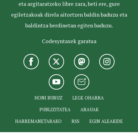
eta argitaratzeko libre zara, beti ere, gure
egiletzakoak direla aitortzen baldin baduzu eta
baldintza berdinetan egiten baduzu.
Codesyntaxek garatua
HONI BURUZ
LEGE OHARRA
PUBLIZITATEA
ARAUAK
HARREMANETARAKO
RSS
EGIN ALEAKIDE