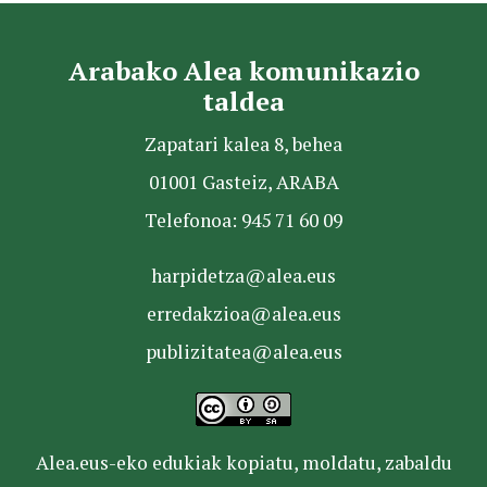
Arabako Alea komunikazio
taldea
Zapatari kalea 8, behea
01001 Gasteiz, ARABA
Telefonoa: 945 71 60 09
harpidetza@alea.eus
erredakzioa@alea.eus
publizitatea@alea.eus
Alea.eus-eko edukiak kopiatu, moldatu, zabaldu