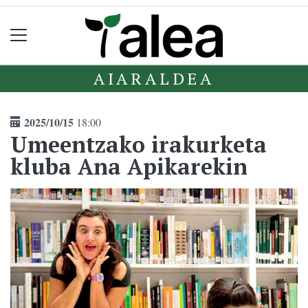
AIARALDEA
2025/10/15
18:00
Umeentzako irakurketa
kluba Ana Apikarekin