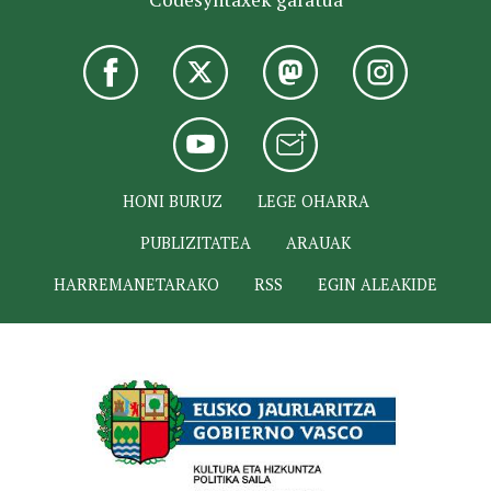
HONI BURUZ
LEGE OHARRA
PUBLIZITATEA
ARAUAK
HARREMANETARAKO
RSS
EGIN ALEAKIDE