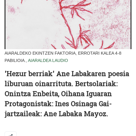
AIARALDEKO EKINTZEN FAKTORIA, ERROTARI KALEA 4-8
PABILIOIA.,
AIARALDEA
LAUDIO
'Hezur berriak' Ane Labakaren poesia
liburuan oinarrituta.
Bertsolariak:
Onintza Enbeita, Oihana Iguaran
Protagonistak:
Ines Osinaga
Gai-
jartzaileak:
Ane Labaka Mayoz.