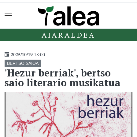
AIARALDEA
2025/10/19
18:00
BERTSO SAIOA
'Hezur berriak', bertso
saio literario musikatua