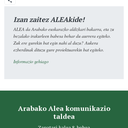
Izan zaitez ALEAkide!
ALEA da Arabako euskarazko aldizkari bakarra, eta zu
bezalako irakurleen babesa behar du aurrera egiteko.
Zuk ere gurekin bat egin nahi al duzu? Aukera
ezberdinak dituzu gure proiektuarekin bat egiteko.
Informazio gehiago
Arabako Alea komunikazio
taldea
Zapatari kalea 8, behea