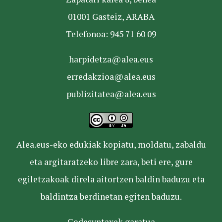
01001 Gasteiz, ARABA
Telefonoa: 945 71 60 09
harpidetza@alea.eus
erredakzioa@alea.eus
publizitatea@alea.eus
Alea.eus-eko edukiak kopiatu, moldatu, zabaldu
eta argitaratzeko libre zara, beti ere, gure
egiletzakoak direla aitortzen baldin baduzu eta
baldintza berdinetan egiten baduzu.
Codesyntaxek garatua